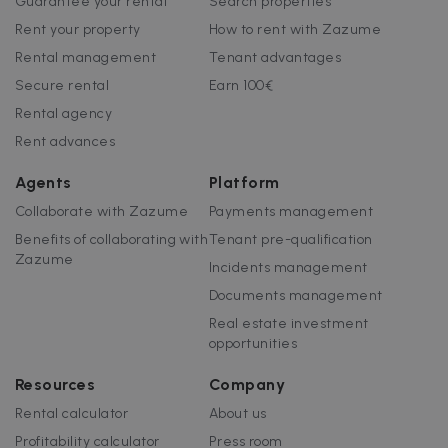
Guarantee your rental
Search properties
Rent your property
How to rent with Zazume
Rental management
Tenant advantages
Secure rental
Earn 100€
Rental agency
Rent advances
Agents
Platform
Collaborate with Zazume
Payments management
Benefits of collaborating with
Tenant pre-qualification
Zazume
Incidents management
Documents management
Real estate investment
opportunities
Resources
Company
Rental calculator
About us
Profitability calculator
Press room