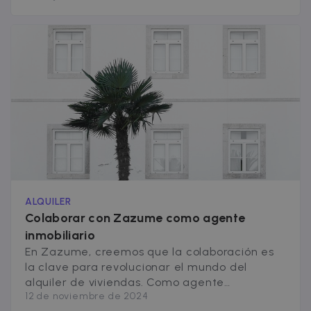
realidad concreta y útil, no un titular vacío.
Desde la automatización de procesos
internos hasta la formación del equipo en
nuevas herramientas de IA, estamos
construyendo una plataforma donde la
tecnología trabaja para que [&hellip;]
ALQUILER
Colaborar con Zazume como agente
inmobiliario
En Zazume, creemos que la colaboración es
la clave para revolucionar el mundo del
alquiler de viviendas. Como agente
12 de noviembre de 2024
inmobiliario, tu papel es fundamental para