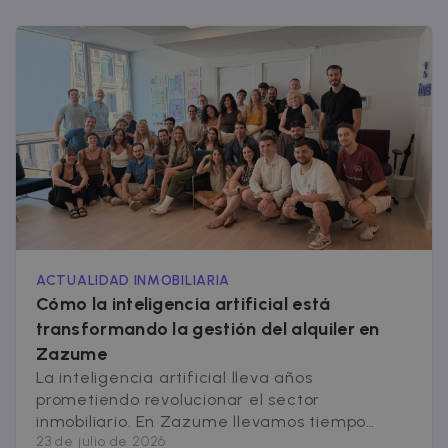
data-center o
ad-exchange.
_fbp
2 months
Used by Meta
Meta Platform
4 weeks
to deliver a
Inc.
series of
.zazume.com
advertisemen
products suc
as real time
bidding from
third party
advertisers
ACTUALIDAD INMOBILIARIA
Cómo la inteligencia artificial está
transformando la gestión del alquiler en
Zazume
La inteligencia artificial lleva años
prometiendo revolucionar el sector
inmobiliario. En Zazume llevamos tiempo
23 de julio de 2026
trabajando para que esa promesa sea una