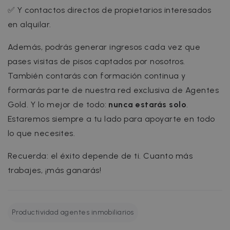
Targeting
Functionality
✅ Y contactos directos de propietarios interesados
Strictly necessary cookies allow core website
en alquilar.
functionality such as user login and account
management. The website cannot be used
Además, podrás generar ingresos cada vez que
properly without strictly necessary cookies.
pases visitas de pisos captados por nosotros.
Name
Provider / Domain
Expiration
También contarás con formación continua y
cf_chl_3
1 hour
Cloudflare, Inc.
faq.zazume.com
formarás parte de nuestra red exclusiva de Agentes
CookieScriptConsent
1 year
CookieScript
Gold. Y lo mejor de todo:
nunca estarás solo
.
.zazume.com
Estaremos siempre a tu lado para apoyarte en todo
lo que necesites.
v
Recuerda: el éxito depende de ti. Cuanto más
trabajes, ¡más ganarás!
I
Productividad agentes inmobiliarios
Google Privacy Policy