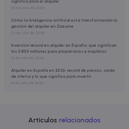
identifier. It
significa para el alquiler
advertisemen
is included i
efficiency
30 de julio de 2026
each page
across
request in a
websites usin
site and use
their services
Cómo la inteligencia artificial está transformando la
to calculate
visitor,
gestión del alquiler en Zazume
test_cookie
15
This cookie is
Google LLC
session and
minutes
set by
.doubleclick.net
23 de julio de 2026
campaign
DoubleClick
data for the
(which is
sites
owned by
Inversión récord en alquiler en España: qué significan
analytics
Google) to
reports. By
determine if
los 3.800 millones para propietarios e inquilinos
default it is
the website
set to expire
21 de julio de 2026
visitor's
after 2 years,
browser
although this
supports
is
Alquiler en España en 2026: récord de precios, caída
cookies.
customisabl
de oferta y lo que significa para invertir
by website
uuid
5 months
This cookie is
MediaMath Inc.
owners.
4 weeks
used to
16 de julio de 2026
sibautomation.com
optimize ad
relevance by
collecting
visitor data
from multipl
websites – thi
exchange of
visitor data is
Artículos
relacionados
normally
provided by 
third-party