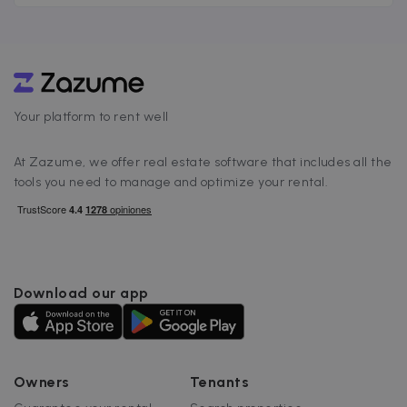
conectar a los inquilinos con los hogares
perfectos, con Zazume, puedes mejorar tus
servicios, optimizar tus operaciones y
aumentar tu rentabilidad gracias a nuestra
innovadora plataforma de gestión de
alquileres. [&hellip;]
Your platform to rent well
At Zazume, we offer real estate software that includes all the
tools you need to manage and optimize your rental.
Download our app
Owners
Tenants