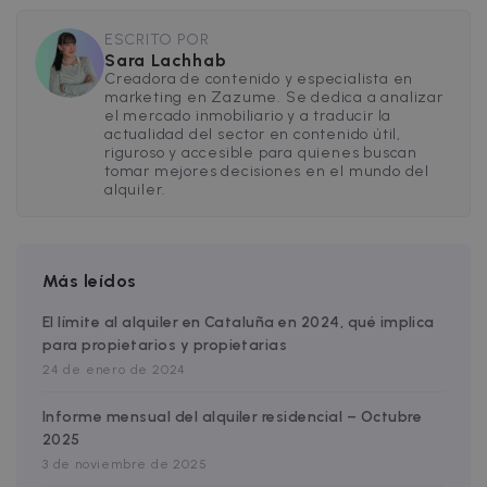
__cfruid
Session
Cloudflare Inc.
.zazume.zendesk.com
ESCRITO POR
Sara Lachhab
Creadora de contenido y especialista en
marketing en Zazume. Se dedica a analizar
el mercado inmobiliario y a traducir la
actualidad del sector en contenido útil,
t
riguroso y accesible para quienes buscan
cf_clearance
1 year
Cloudflare, Inc.
tomar mejores decisiones en el mundo del
.faq.zazume.com
alquiler.
__cfruid
Session
Cloudflare Inc.
.faq.zazume.com
Más leídos
El límite al alquiler en Cataluña en 2024, qué implica
t
para propietarios y propietarias
24 de enero de 2024
Informe mensual del alquiler residencial – Octubre
Name
Provider / Domain
Expiration
D
2025
Provider /
Name
Expiration
Description
3 de noviembre de 2025
ZZM_EXIT_MODAL
.zazume.com
1 day
T
Domain
i