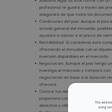
Asesoría legal: Es vital contar con un 
profesional te guiará a través del pr
asegurará de que todos los document
Condiciones del piso: Aunque el piso 
estado general del inmueble, posible
ayudará a valorar si el precio de ve
Rentabilidad: Si consideras esta comp
ofreciendo el inmueble con el alquil
inversión disponibles en el mercado.
Negociación: Aunque el piso tenga un 
Investiga el mercado y compara con 
negociación en base a la duración res
ofrecerá.
Conoce tus derechos: En España, la 
propietario como al inquilino. Puedes
This websit
derechos y obligaciones como nuevo p
using our