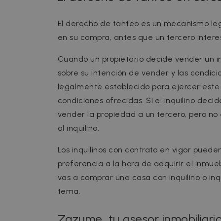
cf_clearance
C
.
El derecho de tanteo es un mecanismo lega
Google Priv
__cfruid
C
en su compra, antes que un tercero inter
.
Cuando un propietario decide vender un in
sobre su intención de vender y las condicio
Name
Name
Provider /
Prov
Name
legalmente establecido para ejercer este d
ZZM_EXIT_MODAL
Dom
zzm-
.zazume.c
condiciones ofrecidas. Si el inquilino dec
tracking
_ga_EX900ZSVMT
.za
sib_cuid
vender la propiedad a un tercero, pero no
IDE
Google LL
.doubleclic
_ga
Goog
al inquilino.
_hjSessionUser_2719178
.za
_hjSession_2719178
_gcl_au
Google LL
Los inquilinos con contrato en vigor puede
.zazume.c
preferencia a la hora de adquirir el inmue
_help_center_session
test_cookie
Google LL
.doubleclic
vas a comprar una casa con inquilino o inq
uuid
MediaMat
tema.
sibautoma
Zazume, tu asesor inmobiliari
_fbp
Meta Plat