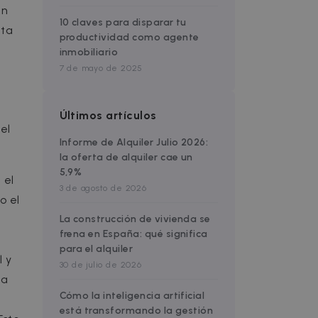
en
10 claves para disparar tu
cta
productividad como agente
inmobiliario
7 de mayo de 2025
Últimos artículos
el
Informe de Alquiler Julio 2026:
la oferta de alquiler cae un
5,9%
 el
3 de agosto de 2026
o el
La construcción de vivienda se
frena en España: qué significa
para el alquiler
l y
30 de julio de 2026
 a
Cómo la inteligencia artificial
está transformando la gestión