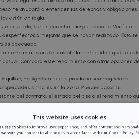
servicio legal especializado en bienes raíces o alquileres. 
oceso, te ayudará a entender tus derechos y obligaciones 
os estén en regla.
esté ocupado, tienes derecho a inspeccionarlo. Verifica el
s desperfectos o mejoras que se hayan realizado. Esto te
nta es adecuado.
ra como una inversión, calcula la rentabilidad que te est
er actual. Compara este rendimiento con otras opciones d
inquilino, no significa que el precio no sea negociable.
propiedades similares en la zona. Puedes basar tu
tante del contrato, el estado del piso o el rendimiento q
Ley de Arrendamientos Urbanos (LAU) protege tanto al
This website uses cookies
 consultar aspectos concretos de la Ley para entender tu
e uses cookies to improve user experience, and offer content and personal
ropietario.
 website you consent to all cookies in accordance with our Cookie Policy.
R