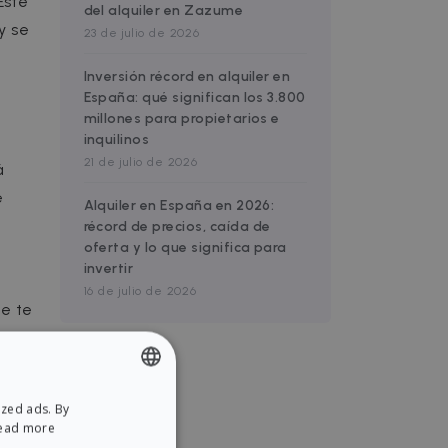
Este
del alquiler en Zazume
y se
23 de julio de 2026
Inversión récord en alquiler en
España: qué significan los 3.800
millones para propietarios e
inquilinos
21 de julio de 2026
á
e
Alquiler en España en 2026:
récord de precios, caída de
oferta y lo que significa para
invertir
16 de julio de 2026
ue te
s
ized ads. By
ENGLISH
ead more
SPANISH