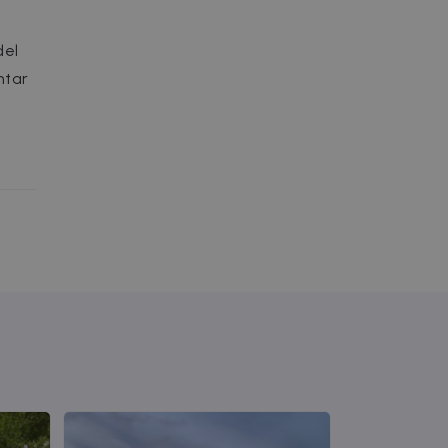
del
ntar