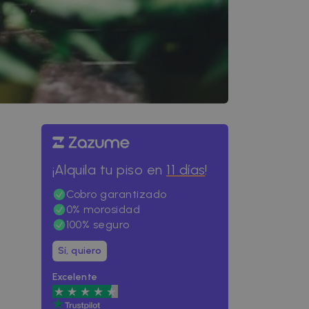
¡Alquila tu piso en
11 días
!
Cobro garantizado
0% morosidad
100% seguro
Sí, quiero
Excelente