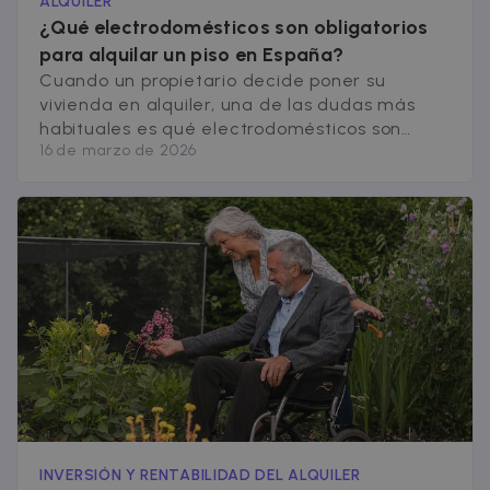
ALQUILER
¿Qué electrodomésticos son obligatorios
para alquilar un piso en España?
Cuando un propietario decide poner su
vivienda en alquiler, una de las dudas más
habituales es qué electrodomésticos son
16 de marzo de 2026
obligatorios en el piso. Muchos temen
quedarse cortos y que la vivienda resulte
poco atractiva para los inquilinos, mientras
que otros prefieren no invertir más de lo
necesario. La realidad es que no existe ningún
electrodoméstico [&hellip;]
INVERSIÓN Y RENTABILIDAD DEL ALQUILER