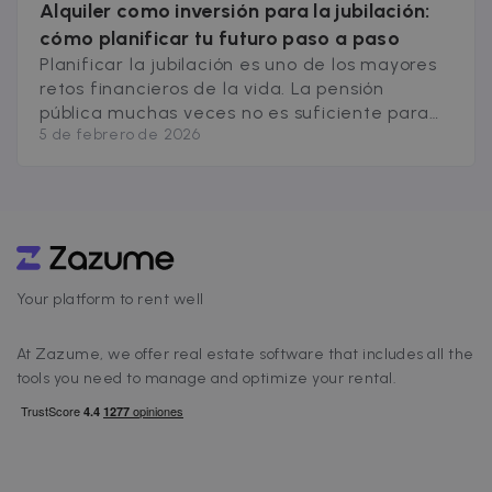
Alquiler como inversión para la jubilación:
cómo planificar tu futuro paso a paso
Planificar la jubilación es uno de los mayores
retos financieros de la vida. La pensión
pública muchas veces no es suficiente para
5 de febrero de 2026
mantener nuestro nivel de vida, por lo que
cada vez más personas buscan formas de
generar ingresos extra. Una de las
estrategias más efectivas y accesibles es
hacer inversión en alquiler para jubilación,
[&hellip;]
Your platform to rent well
At Zazume, we offer real estate software that includes all the
tools you need to manage and optimize your rental.