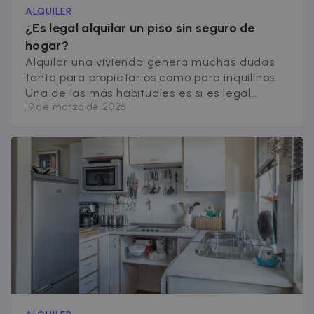
advertisers
ALQUILER
¿Es legal alquilar un piso sin seguro de
hogar?
Alquilar una vivienda genera muchas dudas
tanto para propietarios como para inquilinos.
Una de las más habituales es si es legal
19 de marzo de 2026
alquilar un piso sin seguro de hogar o si este
tipo de protección es obligatoria. Este tipo de
seguro suele cubrir daños en la vivienda
(instalaciones, paredes, electrodomésticos o
mobiliario), además de incluir responsabilidad
[&hellip;]