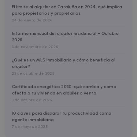
Cloudflare, Inc.
faq.zazume.com
El límite al alquiler en Cataluña en 2024, qué implica
para propietarios y propietarias
CookieScriptConsent
1 year
CookieScript
.zazume.com
24 de enero de 2024
Informe mensual del alquiler residencial – Octubre
v
2025
3 de noviembre de 2025
I
¿Qué es un MLS inmobiliario y cómo beneficia al
alquiler?
23 de octubre de 2025
Certificado energético 2030: qué cambia y cómo
Google Privacy Policy
afecta a tu vivienda en alquiler o venta
__cfruid
Session
Cloudflare Inc.
.zazume.zendesk.com
8 de octubre de 2025
10 claves para disparar tu productividad como
agente inmobiliario
7 de mayo de 2025
t