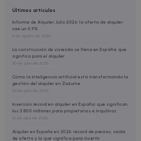
cf_clearance
1 year
Cloudflare, Inc.
.faq.zazume.com
Últimos artículos
__cfruid
Session
Cloudflare Inc.
.faq.zazume.com
Informe de Alquiler Julio 2026: la oferta de alquiler
cae un 5,9%
3 de agosto de 2026
La construcción de vivienda se frena en España: qué
t
significa para el alquiler
30 de julio de 2026
Cómo la inteligencia artificial está transformando la
Name
Provider / Domain
Expiration
D
gestión del alquiler en Zazume
Provider /
Name
Expiration
Description
ZZM_EXIT_MODAL
.zazume.com
1 day
T
Domain
23 de julio de 2026
i
Name
Provider / Domain
Expiration
Description
_ga_EX900ZSVMT
.zazume.com
1 year 1
This cookie
month
is used by
zzm-
.zazume.com
2 weeks
This cookie is
Inversión récord en alquiler en España: qué significan
c
Google
tracking
part of the
d
los 3.800 millones para propietarios e inquilinos
Analytics to
Zazume
y
persist
cookies whic
21 de julio de 2026
session state
allow us to
o
track how yo
_ga
1 year 1
This cookie
Google LLC
meet Zazum
Alquiler en España en 2026: récord de precios, caída
sib_cuid
.www.zazume.com
5 months
month
name is
.zazume.com
4 weeks
de oferta y lo que significa para invertir
associated
IDE
1 year
This cookie is
Google LLC