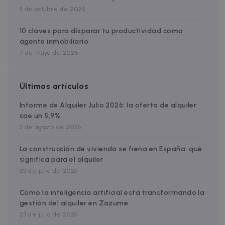
sites
owned by
8 de octubre de 2025
analytics
Google) to
reports. By
determine if
default it is
the website
10 claves para disparar tu productividad como
set to expire
visitor's
after 2 years,
browser
agente inmobiliario
although this
supports
is
7 de mayo de 2025
cookies.
customisabl
by website
uuid
5 months
This cookie is
MediaMath Inc.
owners.
4 weeks
used to
sibautomation.com
optimize ad
Últimos artículos
relevance by
collecting
visitor data
Informe de Alquiler Julio 2026: la oferta de alquiler
from multipl
cae un 5,9%
websites – thi
exchange of
3 de agosto de 2026
visitor data is
normally
provided by 
La construcción de vivienda se frena en España: qué
third-party
significa para el alquiler
data-center o
ad-exchange.
30 de julio de 2026
_fbp
2 months
Used by Meta
Meta Platform
4 weeks
to deliver a
Inc.
Cómo la inteligencia artificial está transformando la
series of
.zazume.com
gestión del alquiler en Zazume
advertisemen
products suc
23 de julio de 2026
as real time
bidding from