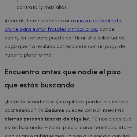
cf_chl_3
1 hour
Cloudflare, Inc.
contrato (y más allá).
faq.zazume.com
CookieScriptConsent
1 year
CookieScript
Además, hemos lanzado una
nueva herramienta
.zazume.com
online para evitar fraudes inmobiliarios,
donde
cualquier persona puede verificar si la solicitud de
v
pago que ha recibido corresponde con un pago de
nuestra plataforma.
I
Encuentra antes que nadie el piso
que estás buscando
Google Privacy Policy
__cfruid
Session
Cloudflare Inc.
¿Estás buscando piso y no quieres perder ni una sola
.zazume.zendesk.com
oportunidad? En
Zazume
puedes activar nuestras
alertas personalizadas de alquiler
. Tú nos dices qué
estás buscando —zona, precio, características, etc.—
t
y en cuanto publiquemos un piso que encaje con tus