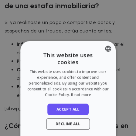
de una estafa inmobiliaria?
Si ya realizaste un pago o compartiste datos y
sospechas de un fraude, actúa cuanto antes:
Informa a tu banco
para intentar bloquear el
pago.
This website uses
Presenta una denuncia
en la policía.
cookies
ENGLISH
Contacta con la plataforma
donde viste el
This website uses cookies to improve user
SPANISH
experience, and offer content and
anuncio.
personalized ads. By using our website you
Busca asesoramiento legal
si firmaste o
consent to all cookies in accordance with our
Cookie Policy.
Read more
enviaste documentación personal.
[sibwp_form id=17]
ACCEPT ALL
¿Cómo Zazume evita las estafas en
DECLINE ALL