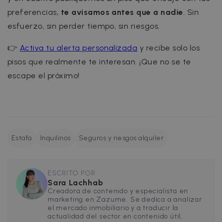
cf_clearance
1 year
Cloudflare, Inc.
preferencias,
te avisamos antes que a nadie
. Sin
.faq.zazume.com
esfuerzo, sin perder tiempo, sin riesgos.
__cfruid
Session
Cloudflare Inc.
.faq.zazume.com
👉
Activa tu alerta personalizada
y recibe solo los
pisos que realmente te interesan. ¡Que no se te
escape el próximo!
t
Name
Provider / Domain
Expiration
D
Estafa
Inquilinos
Seguros y riesgos alquiler
Provider /
Name
Expiration
Description
ZZM_EXIT_MODAL
.zazume.com
1 day
T
Domain
i
Name
Provider / Domain
Expiration
Description
_ga_EX900ZSVMT
.zazume.com
1 year 1
This cookie
month
is used by
zzm-
.zazume.com
2 weeks
This cookie is
ESCRITO POR
c
Google
tracking
part of the
d
Sara Lachhab
Analytics to
Zazume
y
persist
Creadora de contenido y especialista en
cookies whic
session state
allow us to
marketing en Zazume. Se dedica a analizar
o
track how yo
el mercado inmobiliario y a traducir la
_ga
1 year 1
This cookie
Google LLC
meet Zazum
actualidad del sector en contenido útil,
sib_cuid
.www.zazume.com
5 months
month
name is
.zazume.com