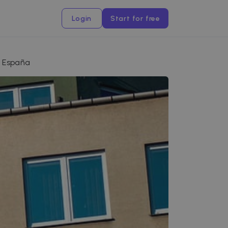
Login
Start for free
n España