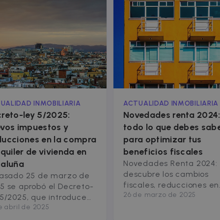
UALIDAD INMOBILIARIA
ACTUALIDAD INMOBILIARIA
reto-ley 5/2025:
Novedades renta 2024
vos impuestos y
todo lo que debes sab
ucciones en la compra
para optimizar tus
lquiler de vivienda en
beneficios fiscales
aluña
Novedades Renta 2024:
descubre los cambios
pasado 25 de marzo de
fiscales, reducciones en
5 se aprobó el Decreto-
26 de marzo de 2025
alquiler y límites de rent
 5/2025, que introduce
A continuación, te
e abril de 2025
ortantes novedades en
presentamos los cambio
 impuestos de vivienda