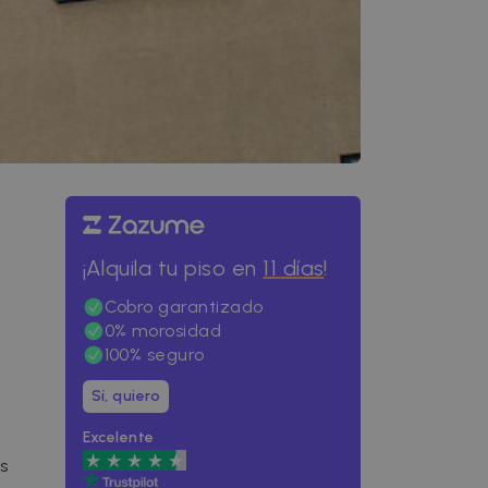
¡Alquila tu piso en
11 días
!
Cobro garantizado
0% morosidad
100% seguro
Sí, quiero
Excelente
s