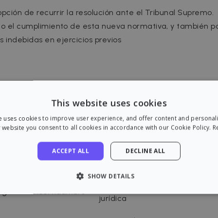
pción de recurrir la resolución ante el Tribunal Supremo.
o el cumplimiento de esta nueva normativa, y también p
 indebidas en ejercicios previos
This website uses cookies
via
Tras la sentencia
e uses cookies to improve user experience, and offer content and personal
ra no residentes
 website you consent to all cookies in accordance with our Cookie Policy.
R
Permitidas oficialmente
rios
ACCEPT ALL
DECLINE ALL
o (sin deducciones, tipo
Equitativo frente a residentes
comunitarios
SHOW DETAILS
Mayor protección y claridad
legales e incertidumbre
LY NECESSARY
PERFORMANCE
TARGETING
FU
jurídica