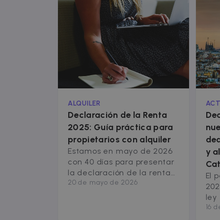
ALQUILER
ACT
Declaración de la Renta
Dec
2025: Guía práctica para
nue
propietarios con alquiler
ded
Estamos en mayo de 2026
y a
con 40 días para presentar
Cat
la declaración de la renta
El 
20 de mayo de 2026
2025. La campaña termina
202
el 30 de junio. Si alquilas un
ley
piso, hay cambios
16 d
imp
importantes que debes
los