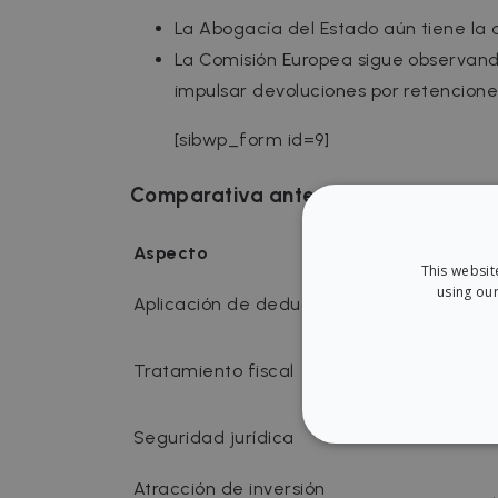
La Abogacía del Estado aún tiene la o
La Comisión Europea sigue observand
impulsar devoluciones por retenciones
[sibwp_form id=9]
Comparativa antes y después
Aspecto
Situación pre
This websit
Prohibición pa
using our
Aplicación de deducciones
extracomunita
Discriminatori
Tratamiento fiscal
más alto)
Seguridad jurídica
Limitaciones 
STRICT
Atracción de inversión