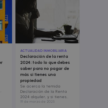
ACTUALIDAD INMOBILIARIA
:
Declaración de la renta
er
2024: todo lo que debes
saber para no pagar de
más si tienes una
propiedad
Se acerca la temida
Declaración de la Renta
a.
2024 alquiler, y si tienes
19 de marzo de 2025
una vivienda en alquiler, es
s
momento de hacer