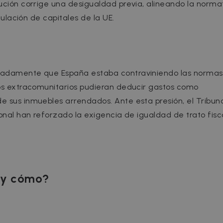
lución corrige una desigualdad previa, alineando la norma
rculación de capitales de la UE.
eradamente que España estaba contraviniendo las normas
ios extracomunitarios pudieran deducir gastos como
e sus inmuebles arrendados. Ante esta presión, el Tribun
ional han reforzado la exigencia de igualdad de trato fisca
o y cómo?