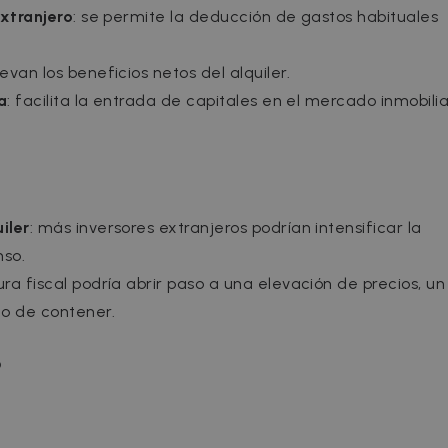
extranjero
: se permite la deducción de gastos habituales
evan los beneficios netos del alquiler.
a
: facilita la entrada de capitales en el mercado inmobilia
iler
: más inversores extranjeros podrían intensificar la
nso.
ura fiscal podría abrir paso a una elevación de precios, un
do de contener.
?