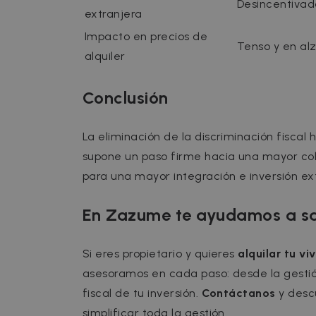
Desincentiva
extranjera
Impacto en precios de
Tenso y en al
alquiler
Strictly necessary cookies
properly without strictly n
Conclusión
Name
P
cf_chl_3
C
f
La eliminación de la discriminación fiscal
CookieScriptConsent
C
supone un paso firme hacia una mayor cohe
.
para una mayor integración e inversión exte
__cfruid
C
.
En Zazume te ayudamos a sac
cf_clearance
C
.
Google Priv
__cfruid
C
Si eres propietario y quieres
alquilar tu v
.
asesoramos en cada paso: desde la gestión 
fiscal de tu inversión.
Contáctanos
y desc
Name
simplificar toda la gestión.
Name
Provider /
Prov