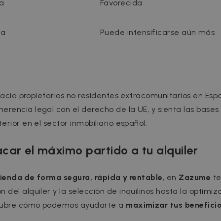
da
Favorecida
Strictly necessary
Performance
Targeting
Functionality
za
Puede intensificarse aún más
 allow core website functionality such as user login and account management. The 
ecessary cookies.
rovider / Domain
Expiration
Description
1 hour
loudflare, Inc.
aq.zazume.com
 hacia propietarios no residentes extracomunitarios en Es
1 year
This cookie is used by Cookie-Script.com serv
ookieScript
rencia legal con el derecho de la UE, y sienta las bases
cookie consent preferences. It is necessary f
zazume.com
cookie banner to work properly.
rior en el sector inmobiliario español.
Session
Cookie associated with sites using CloudFlare, 
loudflare Inc.
web traffic.
zazume.zendesk.com
ar el máximo partido a tu alquiler
1 year
loudflare, Inc.
faq.zazume.com
acy Policy
Session
Cookie associated with sites using CloudFlare, 
loudflare Inc.
ivienda de forma segura, rápida y rentable
, en
Zazume
t
web traffic.
faq.zazume.com
del alquiler y la selección de inquilinos hasta la optimiz
ubre cómo podemos ayudarte a
maximizar tus benefici
Provider / Domain
Expiration
Description
 Domain
ider /
Expiration
Description