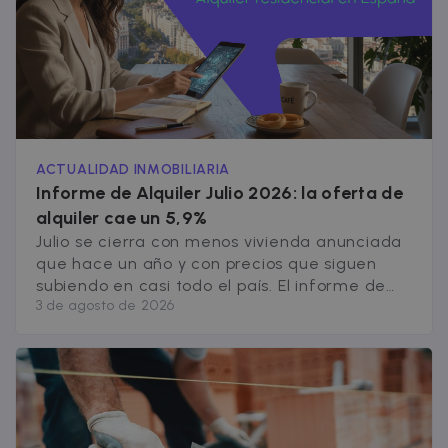
ACTUALIDAD INMOBILIARIA
Informe de Alquiler Julio 2026: la oferta de
alquiler cae un 5,9%
Julio se cierra con menos vivienda anunciada
que hace un año y con precios que siguen
subiendo en casi todo el país. El informe de
3 de agosto de 2026
alquiler de Julio 2026, nos indica que la oferta
de alquiler de pisos de 3 habitaciones cae un
5,9% interanual, y la de 2 habitaciones
retrocede un 3,5%. Es el [&hellip;]