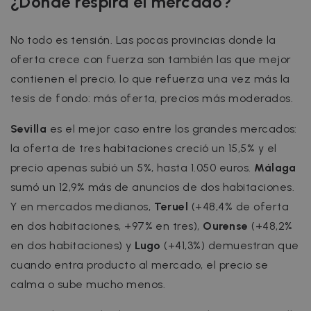
¿Dónde respira el mercado?
I
No todo es tensión. Las pocas provincias donde la
oferta crece con fuerza son también las que mejor
contienen el precio, lo que refuerza una vez más la
tesis de fondo: más oferta, precios más moderados.
Google Privacy Policy
__cfruid
Session
Cloudflare Inc.
Sevilla
es el mejor caso entre los grandes mercados:
.zazume.zendesk.com
la oferta de tres habitaciones creció un 15,5% y el
precio apenas subió un 5%, hasta 1.050 euros.
Málaga
sumó un 12,9% más de anuncios de dos habitaciones.
t
Y en mercados medianos,
Teruel
(+48,4% de oferta
cf_clearance
1 year
Cloudflare, Inc.
en dos habitaciones, +97% en tres),
Ourense
(+48,2%
.faq.zazume.com
en dos habitaciones) y
Lugo
(+41,3%) demuestran que
__cfruid
Session
Cloudflare Inc.
cuando entra producto al mercado, el precio se
.faq.zazume.com
calma o sube mucho menos.