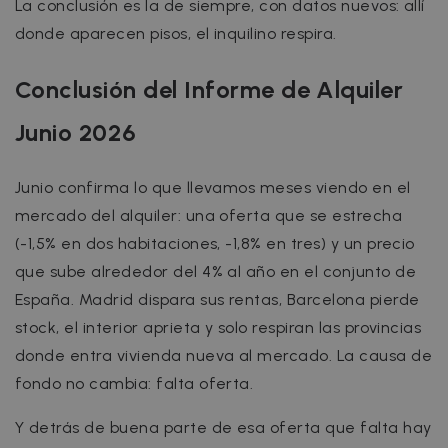
La conclusión es la de siempre, con datos nuevos: allí
t
donde aparecen pisos, el inquilino respira.
Conclusión del Informe de Alquiler
Name
Provider / Domain
Expiration
D
Junio 2026
Provider /
Name
Expiration
Description
ZZM_EXIT_MODAL
.zazume.com
1 day
T
Domain
i
Name
Provider / Domain
Expiration
Description
_ga_EX900ZSVMT
.zazume.com
1 year 1
This cookie
Junio confirma lo que llevamos meses viendo en el
month
is used by
zzm-
.zazume.com
2 weeks
This cookie is
c
Google
tracking
part of the
mercado del alquiler: una oferta que se estrecha
d
Analytics to
Zazume
y
persist
cookies whic
(-1,5% en dos habitaciones, -1,8% en tres) y un precio
session state
allow us to
o
track how yo
que sube alrededor del 4% al año en el conjunto de
_ga
1 year 1
This cookie
Google LLC
meet Zazum
sib_cuid
.www.zazume.com
5 months
month
name is
.zazume.com
España. Madrid dispara sus rentas, Barcelona pierde
4 weeks
associated
IDE
1 year
This cookie is
Google LLC
with Google
set by
stock, el interior aprieta y solo respiran las provincias
.doubleclick.net
_hjSessionUser_2719178
.zazume.com
1 year
Universal
Doubleclick
Analytics -
and carries
donde entra vivienda nueva al mercado. La causa de
_hjSession_2719178
.zazume.com
29
which is a
out
minutes
significant
information
fondo no cambia: falta oferta.
59
update to
about how th
seconds
Google's
end user use
more
the website
Y detrás de buena parte de esa oferta que falta hay
_help_center_session
faq.zazume.com
Session
commonly
and any