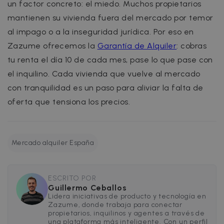
used
advertising
un factor concreto: el miedo. Muchos propietarios
analytics
that the end
service. This
user may hav
mantienen su vivienda fuera del mercado por temor
cookie is
seen before
used to
visiting the
al impago o a la inseguridad jurídica. Por eso en
distinguish
said website.
unique users
Zazume ofrecemos la
Garantía de Alquiler
: cobras
by assigning
_gcl_au
2 months
Used by
Google LLC
a randomly
4 weeks
Google
.zazume.com
tu renta el día 10 de cada mes, pase lo que pase con
generated
AdSense for
number as a
experimenti
el inquilino. Cada vivienda que vuelve al mercado
client
with
identifier. It
advertisemen
con tranquilidad es un paso para aliviar la falta de
is included i
efficiency
each page
across
oferta que tensiona los precios.
request in a
websites usin
site and use
their services
to calculate
visitor,
test_cookie
15
This cookie is
Google LLC
session and
minutes
set by
.doubleclick.net
campaign
Mercado alquiler España
DoubleClick
data for the
(which is
sites
owned by
analytics
Google) to
reports. By
determine if
default it is
the website
ESCRITO POR
set to expire
visitor's
Guillermo Ceballos
after 2 years,
browser
Lidera iniciativas de producto y tecnología en
although this
supports
is
Zazume, donde trabaja para conectar
cookies.
customisabl
propietarios, inquilinos y agentes a través de
by website
uuid
5 months
This cookie is
MediaMath Inc.
una plataforma más inteligente. Con un perfil