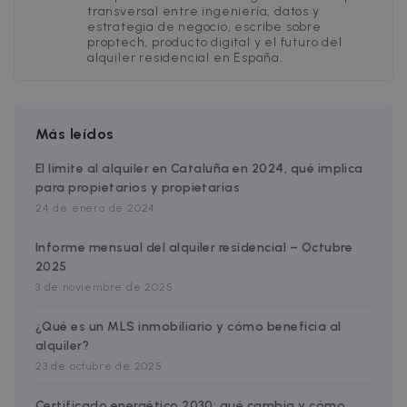
owners.
4 weeks
used to
sibautomation.com
transversal entre ingeniería, datos y
optimize ad
estrategia de negocio, escribe sobre
relevance by
proptech, producto digital y el futuro del
collecting
visitor data
alquiler residencial en España.
from multipl
websites – thi
exchange of
visitor data is
normally
Más leídos
provided by 
third-party
data-center o
El límite al alquiler en Cataluña en 2024, qué implica
ad-exchange.
para propietarios y propietarias
_fbp
2 months
Used by Meta
Meta Platform
24 de enero de 2024
4 weeks
to deliver a
Inc.
series of
.zazume.com
advertisemen
Informe mensual del alquiler residencial – Octubre
products suc
as real time
2025
bidding from
third party
3 de noviembre de 2025
advertisers
¿Qué es un MLS inmobiliario y cómo beneficia al
alquiler?
23 de octubre de 2025
Certificado energético 2030: qué cambia y cómo