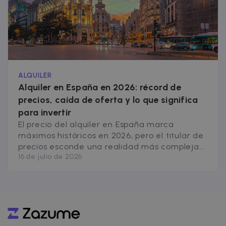
ALQUILER
Alquiler en España en 2026: récord de
precios, caída de oferta y lo que significa
para invertir
El precio del alquiler en España marca
máximos históricos en 2026, pero el titular de
precios esconde una realidad más compleja
16 de julio de 2026
para quien quiere invertir: la oferta disponible
se contrae, la regulación avanza en más
comunidades y la brecha entre mercados
libres y zonas tensionadas no para de crecer.
Antes de tomar cualquier decisión de
[&hellip;]