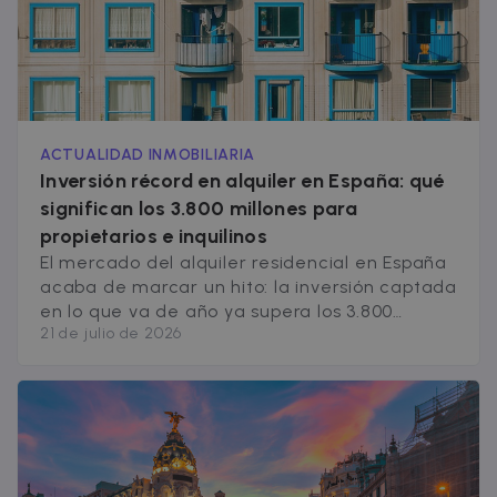
ACTUALIDAD INMOBILIARIA
Inversión récord en alquiler en España: qué
significan los 3.800 millones para
propietarios e inquilinos
El mercado del alquiler residencial en España
acaba de marcar un hito: la inversión captada
en lo que va de año ya supera los 3.800
21 de julio de 2026
millones de euros, una cifra histórica y un 36%
más que todo lo invertido en 2025. Una parte
importante de ese dinero, 1.600 millones en
año y medio, viene de [&hellip;]