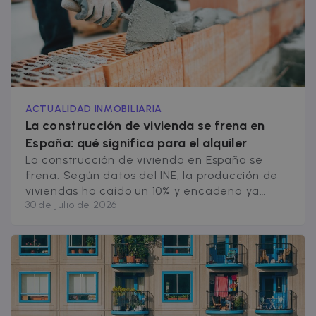
ACTUALIDAD INMOBILIARIA
La construcción de vivienda se frena en
España: qué significa para el alquiler
La construcción de vivienda en España se
frena. Según datos del INE, la producción de
viviendas ha caído un 10% y encadena ya
30 de julio de 2026
cinco meses de descensos, con un desplome
del 44,8% en la edificación. El ritmo actual se
aleja todavía más de las 200.000 viviendas
anuales que el mercado español requeriría
para cubrir la [&hellip;]