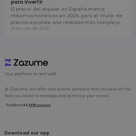
para invertir
El precio del alquiler en España marca
máximos históricos en 2026, pero el titular de
precios esconde una realidad más compleja
16 de julio de 2026
para quien quiere invertir: la oferta disponible
se contrae, la regulación avanza en más
comunidades y la brecha entre mercados
libres y zonas tensionadas no para de crecer.
Antes de tomar cualquier decisión de
[&hellip;]
Your platform to rent well
At Zazume, we offer real estate software that includes all the
tools you need to manage and optimize your rental.
Download our app