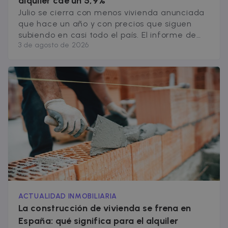
alquiler cae un 5,9%
visitor data is
Julio se cierra con menos vivienda anunciada
normally
provided by 
que hace un año y con precios que siguen
third-party
data-center o
subiendo en casi todo el país. El informe de
ad-exchange.
3 de agosto de 2026
alquiler de Julio 2026, nos indica que la oferta
_fbp
2 months
Used by Meta
Meta Platform
de alquiler de pisos de 3 habitaciones cae un
4 weeks
to deliver a
Inc.
5,9% interanual, y la de 2 habitaciones
series of
.zazume.com
advertisemen
retrocede un 3,5%. Es el [&hellip;]
products suc
as real time
bidding from
third party
advertisers
ACTUALIDAD INMOBILIARIA
La construcción de vivienda se frena en
España: qué significa para el alquiler