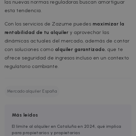
las nuevas normas reguladoras buscan amortiguar
esta tendencia.
Strictly necessary
Performance
Targeting
Functionality
Con los servicios de Zazume puedes
maximizar la
Strictly necessary cookies allow core website
rentabilidad de tu alquiler
y aprovechar las
functionality such as user login and account
dinámicas actuales del mercado, además de contar
management. The website cannot be used
properly without strictly necessary cookies.
con soluciones como
alquiler garantizado
, que te
Name
Provider / Domain
Expiration
ofrece seguridad de ingresos incluso en un contexto
cf_chl_3
1 hour
Cloudflare, Inc.
regulatorio cambiante.
faq.zazume.com
CookieScriptConsent
1 year
CookieScript
.zazume.com
Mercado alquiler España
v
Más leídos
I
El límite al alquiler en Cataluña en 2024, qué implica
para propietarios y propietarias