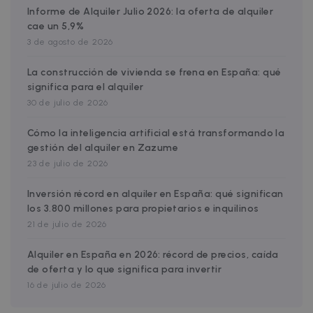
Name
Provider / Domain
Expiration
D
Informe de Alquiler Julio 2026: la oferta de alquiler
Provider /
cae un 5,9%
Name
Expiration
Description
ZZM_EXIT_MODAL
.zazume.com
1 day
T
Domain
i
3 de agosto de 2026
Name
Provider / Domain
Expiration
Description
_ga_EX900ZSVMT
.zazume.com
1 year 1
This cookie
month
is used by
zzm-
.zazume.com
2 weeks
This cookie is
c
Google
La construcción de vivienda se frena en España: qué
tracking
part of the
d
Analytics to
Zazume
significa para el alquiler
y
persist
cookies whic
session state
allow us to
30 de julio de 2026
o
track how yo
_ga
1 year 1
This cookie
Google LLC
meet Zazum
sib_cuid
.www.zazume.com
5 months
month
name is
.zazume.com
Cómo la inteligencia artificial está transformando la
4 weeks
associated
IDE
1 year
This cookie is
Google LLC
gestión del alquiler en Zazume
with Google
set by
.doubleclick.net
_hjSessionUser_2719178
.zazume.com
1 year
Universal
Doubleclick
23 de julio de 2026
Analytics -
and carries
_hjSession_2719178
.zazume.com
29
which is a
out
minutes
significant
information
Inversión récord en alquiler en España: qué significan
59
update to
about how th
seconds
los 3.800 millones para propietarios e inquilinos
Google's
end user use
more
the website
21 de julio de 2026
_help_center_session
faq.zazume.com
Session
commonly
and any
used
advertising
analytics
that the end
Alquiler en España en 2026: récord de precios, caída
service. This
user may hav
cookie is
de oferta y lo que significa para invertir
seen before
used to
visiting the
16 de julio de 2026
distinguish
said website.
unique users
by assigning
_gcl_au
2 months
Used by
Google LLC