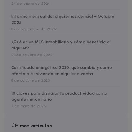
24 de enero de 2024
Google Privacy Policy
Informe mensual del alquiler residencial – Octubre
__cfruid
Session
Cloudflare Inc.
2025
.zazume.zendesk.com
3 de noviembre de 2025
¿Qué es un MLS inmobiliario y cómo beneficia al
alquiler?
t
23 de octubre de 2025
cf_clearance
1 year
Cloudflare, Inc.
.faq.zazume.com
Certificado energético 2030: qué cambia y cómo
afecta a tu vivienda en alquiler o venta
__cfruid
Session
Cloudflare Inc.
.faq.zazume.com
8 de octubre de 2025
10 claves para disparar tu productividad como
agente inmobiliario
7 de mayo de 2025
t
Últimos artículos