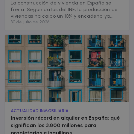
La construcción de vivienda en España se
frena. Según datos del INE, la producción de
viviendas ha caído un 10% y encadena ya
30 de julio de 2026
cinco meses de descensos, con un desplome
del 44,8% en la edificación. El ritmo actual se
aleja todavía más de las 200.000 viviendas
anuales que el mercado español requeriría
para cubrir la [&hellip;]
ACTUALIDAD INMOBILIARIA
Inversión récord en alquiler en España: qué
significan los 3.800 millones para
propietarios e inquilinos