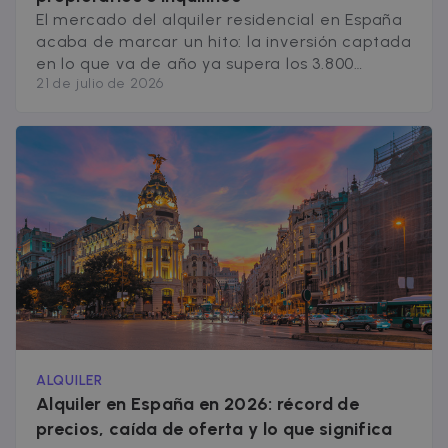
El mercado del alquiler residencial en España
acaba de marcar un hito: la inversión captada
en lo que va de año ya supera los 3.800
21 de julio de 2026
millones de euros, una cifra histórica y un 36%
más que todo lo invertido en 2025. Una parte
importante de ese dinero, 1.600 millones en
año y medio, viene de [&hellip;]
ALQUILER
Alquiler en España en 2026: récord de
precios, caída de oferta y lo que significa