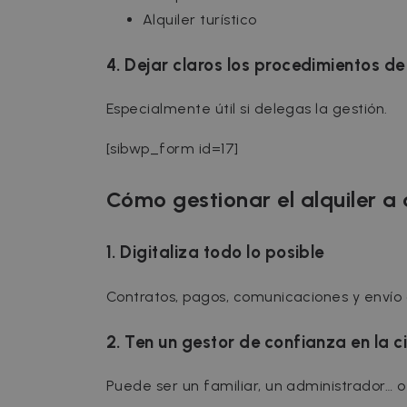
Alquiler turístico
cf_clearance
C
.
Google Priv
4. Dejar claros los procedimientos d
__cfruid
C
.
Especialmente útil si delegas la gestión.
Name
[sibwp_form id=17]
Name
Provider /
Prov
Name
ZZM_EXIT_MODAL
Dom
zzm-
.zazume.c
tracking
_ga_EX900ZSVMT
.za
Cómo gestionar el alquiler a
sib_cuid
IDE
Google LL
.doubleclic
_ga
Goog
_hjSessionUser_2719178
.za
1. Digitaliza todo lo posible
_hjSession_2719178
_gcl_au
Google LL
.zazume.c
Contratos, pagos, comunicaciones y enví
_help_center_session
test_cookie
Google LL
.doubleclic
2. Ten un gestor de confianza en la c
uuid
MediaMat
sibautoma
Puede ser un familiar, un administrador… o 
_fbp
Meta Plat