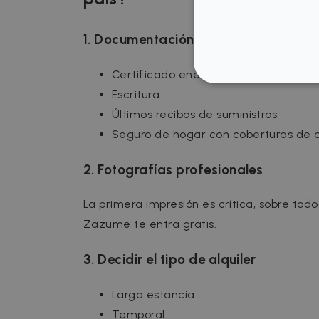
1. Documentación actualizada
Certificado energético
STRICT
Escritura
Últimos recibos de suministros
Seguro de hogar con coberturas de a
2. Fotografías profesionales
Strictly necessary cookies
properly without strictly n
La primera impresión es crítica, sobre tod
Name
P
Zazume te entra gratis.
cf_chl_3
C
f
3. Decidir el tipo de alquiler
CookieScriptConsent
C
.
Larga estancia
__cfruid
C
Temporal
.