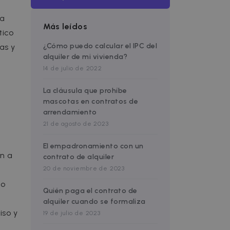
la
Más leídos
tico
¿Cómo puedo calcular el IPC del
as y
alquiler de mi vivienda?
14 de julio de 2022
La cláusula que prohíbe
mascotas en contratos de
arrendamiento
21 de agosto de 2023
El empadronamiento con un
ón a
contrato de alquiler
20 de noviembre de 2023
no
Quién paga el contrato de
alquiler cuando se formaliza
iso y
19 de julio de 2023