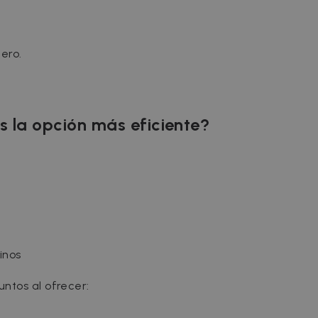
4 weeks
bidding from third party advertisers
om
ero.
s la opción más eficiente?
inos
ntos al ofrecer: