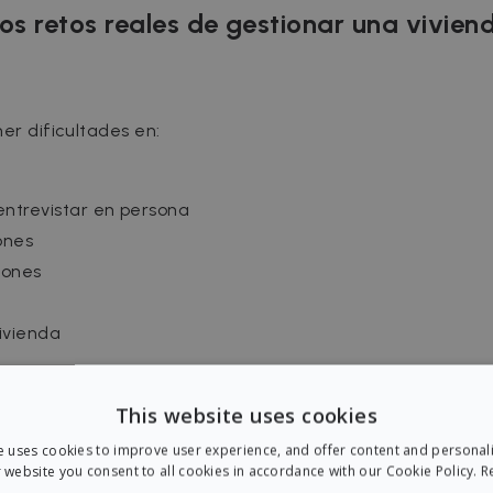
 los retos reales de gestionar una vivien
er dificultades en:
entrevistar en persona
ones
iones
vivienda
 del piso, la gestión se complica.
This website uses cookies
tes de alquilar tu piso desde otra ciuda
e uses cookies to improve user experience, and offer content and personal
 website you consent to all cookies in accordance with our Cookie Policy.
R