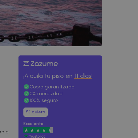
¡Alquila tu piso en
11 días
!
Cobro garantizado
0% morosidad
100% seguro
Sí, quiero
Excelente
an a