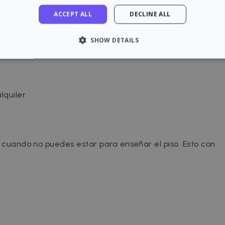
ACCEPT ALL
DECLINE ALL
SHOW DETAILS
LY NECESSARY
PERFORMANCE
TARGETING
FU
lquiler
Strictly necessary
Performance
Targeting
Functionality
 allow core website functionality such as user login and account management. The 
ecessary cookies.
o cuando no puedes estar para enseñar el piso. Esto con
rovider / Domain
Expiration
Description
1 hour
loudflare, Inc.
aq.zazume.com
1 year
This cookie is used by Cookie-Script.com serv
ookieScript
cookie consent preferences. It is necessary f
zazume.com
cookie banner to work properly.
Session
Cookie associated with sites using CloudFlare, 
loudflare Inc.
web traffic.
zazume.zendesk.com