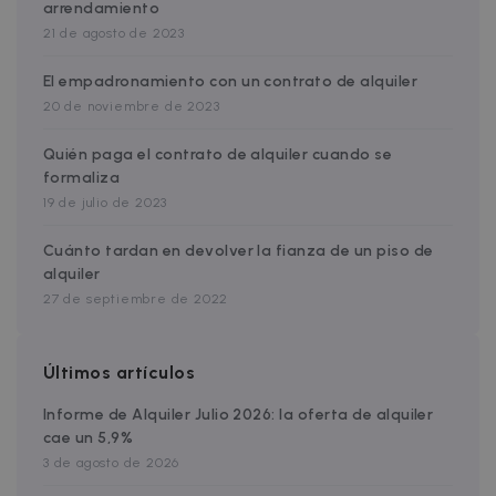
arrendamiento
Targeting
Functionality
21 de agosto de 2023
Strictly necessary cookies allow core website
functionality such as user login and account
El empadronamiento con un contrato de alquiler
management. The website cannot be used
properly without strictly necessary cookies.
20 de noviembre de 2023
Name
Provider / Domain
Expiration
Quién paga el contrato de alquiler cuando se
cf_chl_3
1 hour
Cloudflare, Inc.
formaliza
faq.zazume.com
19 de julio de 2023
CookieScriptConsent
1 year
CookieScript
.zazume.com
Cuánto tardan en devolver la fianza de un piso de
alquiler
27 de septiembre de 2022
v
Últimos artículos
I
Informe de Alquiler Julio 2026: la oferta de alquiler
cae un 5,9%
3 de agosto de 2026
Google Privacy Policy