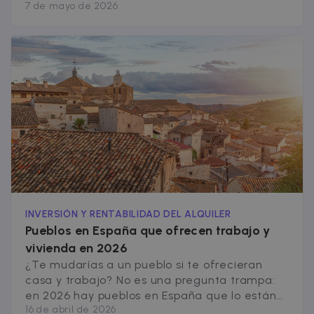
7 de mayo de 2026
data-center o
hay otra cara de la moneda que rara vez se
ad-exchange.
ha tenido en cuenta: los inquilinos que pagan
_fbp
2 months
Used by Meta
Meta Platform
puntualmente, cuidan su vivienda y son
4 weeks
to deliver a
Inc.
responsables con sus obligaciones. Hasta
series of
.zazume.com
advertisemen
ahora no existía ningún [&hellip;]
products suc
as real time
bidding from
third party
advertisers
INVERSIÓN Y RENTABILIDAD DEL ALQUILER
Pueblos en España que ofrecen trabajo y
vivienda en 2026
¿Te mudarías a un pueblo si te ofrecieran
casa y trabajo? No es una pregunta trampa:
en 2026 hay pueblos en España que lo están
16 de abril de 2026
haciendo de verdad. Y tiene sentido, porque