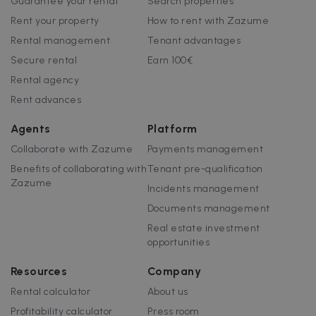
Guarantee your rental
Search properties
Rent your property
How to rent with Zazume
Rental management
Tenant advantages
Secure rental
Earn 100€
Rental agency
Rent advances
Agents
Platform
Collaborate with Zazume
Payments management
Benefits of collaborating with
Tenant pre-qualification
Zazume
Incidents management
Documents management
Real estate investment
opportunities
Resources
Company
Rental calculator
About us
Profitability calculator
Press room