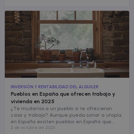
según el informe “Diagnóstico Eje
Despoblación” del Ministerio para la Transición
Ecológica (MITECO), el 80,2% de los municipios
españoles lleva perdiendo población desde
[&hellip;]
INVERSIÓN Y RENTABILIDAD DEL ALQUILER
Pueblos en España que ofrecen trabajo y
vivienda en 2025
¿Te mudarías a un pueblo si te ofrecieran
casa y trabajo? Aunque pueda sonar a utopía,
en España existen pueblos en España que
2 de octubre de 2025
ofrecen trabajo y vivienda, con opciones de