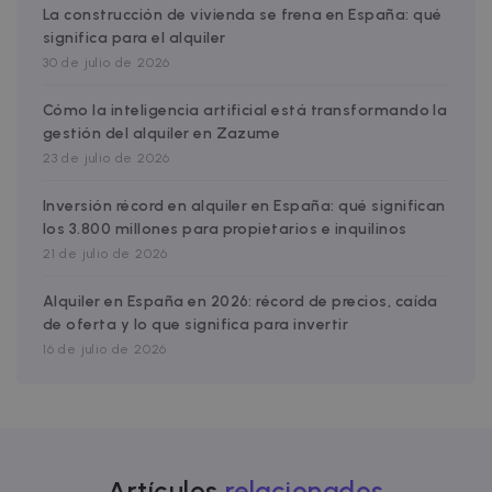
La construcción de vivienda se frena en España: qué
__cfruid
Session
Cloudflare Inc.
.zazume.zendesk.com
significa para el alquiler
30 de julio de 2026
Cómo la inteligencia artificial está transformando la
gestión del alquiler en Zazume
t
23 de julio de 2026
cf_clearance
1 year
Cloudflare, Inc.
.faq.zazume.com
Inversión récord en alquiler en España: qué significan
__cfruid
Session
Cloudflare Inc.
los 3.800 millones para propietarios e inquilinos
.faq.zazume.com
21 de julio de 2026
Alquiler en España en 2026: récord de precios, caída
de oferta y lo que significa para invertir
t
16 de julio de 2026
Name
Provider / Domain
Expiration
D
Provider /
Name
Expiration
Description
ZZM_EXIT_MODAL
.zazume.com
1 day
T
Domain
Artículos
relacionados
i