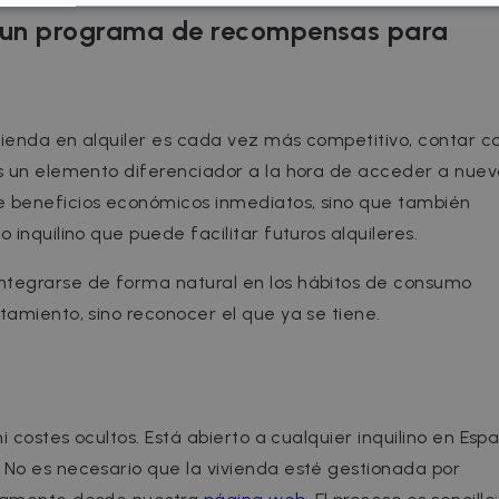
LY NECESSARY
PERFORMANCE
TARGETING
FU
 un programa de recompensas para
Strictly necessary
Performance
Targeting
Functionality
ivienda en alquiler es cada vez más competitivo, contar c
 allow core website functionality such as user login and account management. The 
es un elemento diferenciador a la hora de acceder a nuev
ecessary cookies.
e beneficios económicos inmediatos, sino que también
rovider / Domain
Expiration
Description
inquilino que puede facilitar futuros alquileres.
1 hour
loudflare, Inc.
aq.zazume.com
ntegrarse de forma natural en los hábitos de consumo
1 year
This cookie is used by Cookie-Script.com serv
ookieScript
cookie consent preferences. It is necessary f
zazume.com
tamiento, sino reconocer el que ya se tiene.
cookie banner to work properly.
Session
Cookie associated with sites using CloudFlare, 
loudflare Inc.
web traffic.
zazume.zendesk.com
1 year
loudflare, Inc.
faq.zazume.com
acy Policy
i costes ocultos. Está abierto a cualquier inquilino en Esp
Session
Cookie associated with sites using CloudFlare, 
loudflare Inc.
 No es necesario que la vivienda esté gestionada por
web traffic.
faq.zazume.com