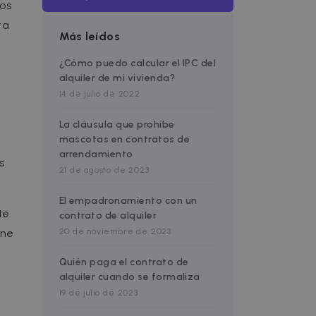
los
ta
Más leídos
¿Cómo puedo calcular el IPC del
alquiler de mi vivienda?
14 de julio de 2022
La cláusula que prohíbe
mascotas en contratos de
arrendamiento
s
21 de agosto de 2023
El empadronamiento con un
te
contrato de alquiler
20 de noviembre de 2023
ine
Quién paga el contrato de
alquiler cuando se formaliza
19 de julio de 2023