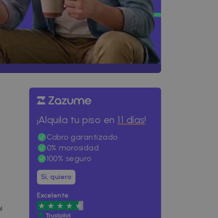
¡Alquila tu piso en
11 días
!
Cobro garantizado
0% morosidad
100% seguro
Sí, quiero
Excelente
i