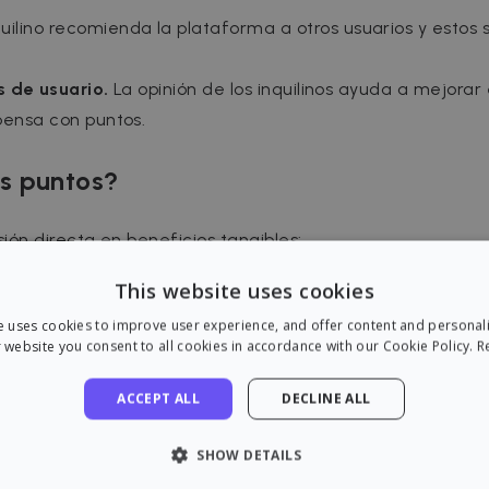
ilino recomienda la plataforma a otros usuarios y estos 
s de usuario.
La opinión de los inquilinos ayuda a mejorar 
pensa con puntos.
os puntos?
ón directa en beneficios tangibles:
e conocidas: IKEA, MediaMarkt, Adidas, Decathlon, entr
This website uses cookies
e uses cookies to improve user experience, and offer content and personal
 website you consent to all cookies in accordance with our Cookie Policy.
R
lquiler
, que es probablemente la opción más valorada por
n euros que se descuentan del siguiente pago mensual.
ACCEPT ALL
DECLINE ALL
forma activa y paga puntualmente puede llegar a acumular
SHOW DETAILS
5% de su alquiler mensual en recompensas.