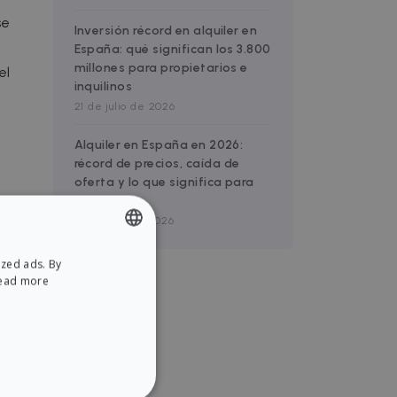
se
Inversión récord en alquiler en
España: qué significan los 3.800
millones para propietarios e
el
inquilinos
21 de julio de 2026
Alquiler en España en 2026:
récord de precios, caída de
oferta y lo que significa para
invertir
16 de julio de 2026
e
ized ads. By
ENGLISH
ead more
 los
SPANISH
 un