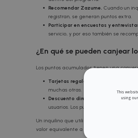
Recomendar Zazume.
Cuando un inqu
registran, se generan puntos extra.
Participar en encuestas y entrevista
servicio, y por eso también se recom
¿En qué se pueden canjear l
Los puntos acumulados tienen una conversi
Tarjetas regalo
en marcas ampliament
muchas otras.
This websit
using our
Descuento directo en el recibo del a
usuarios. Los puntos se convierten e
Un inquilino que utiliza el programa de 
valor equivalente a aproximadamente el 