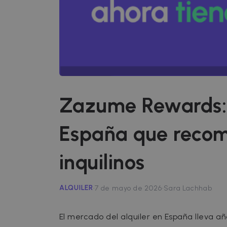
Zazume Rewards: 
España que recom
inquilinos
·
·
ALQUILER
7 de mayo de 2026
Sara Lachhab
El mercado del alquiler en España lleva a