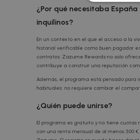
STRICT
¿Por qué necesitaba España
inquilinos?
En un contexto en el que el acceso a la v
Strictly necessary cookies
historial verificable como buen pagador 
properly without strictly n
contratos. Zazume Rewards no solo ofrec
Name
P
contribuye a construir una reputación como 
cf_chl_3
C
f
Además, el programa está pensado para i
CookieScriptConsent
C
.
habituales: no requiere cambiar el compor
__cfruid
C
¿Quién puede unirse?
.
cf_clearance
C
.
Google Priv
El programa es gratuito y no tiene cuotas n
__cfruid
C
con una renta mensual de al menos 300 €.
.