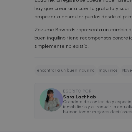
Zazume. El registro se puede hacer dire
hay que crear una cuenta gratuita y subir e
Name
Name
Provider /
Prov
empezar a acumular puntos desde el pri
Name
ZZM_EXIT_MODAL
Dom
zzm-
.zazume.c
tracking
_ga_EX900ZSVMT
.za
Zazume Rewards representa un cambio de pe
sib_cuid
IDE
Google LL
buen inquilino tiene recompensas concret
.doubleclic
_ga
Goog
_hjSessionUser_2719178
simplemente no existía.
.za
_hjSession_2719178
_gcl_au
Google LL
.zazume.c
_help_center_session
test_cookie
Google LL
encontrar a un buen inquilino
Inquilinos
Nov
.doubleclic
uuid
MediaMat
sibautoma
ESCRITO POR
_fbp
Sara Lachhab
Meta Plat
Inc.
Creadora de contenido y especia
.zazume.c
inmobiliario y a traducir la actua
buscan tomar mejores decisiones 