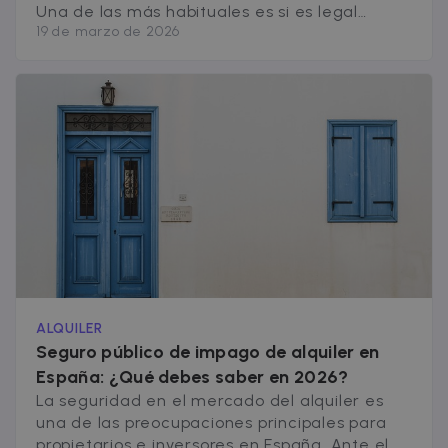
third-party
Una de las más habituales es si es legal
data-center o
19 de marzo de 2026
alquilar un piso sin seguro de hogar o si este
ad-exchange.
tipo de protección es obligatoria. Este tipo de
_fbp
2 months
Used by Meta
Meta Platform
seguro suele cubrir daños en la vivienda
4 weeks
to deliver a
Inc.
series of
.zazume.com
(instalaciones, paredes, electrodomésticos o
advertisemen
products suc
mobiliario), además de incluir responsabilidad
as real time
[&hellip;]
bidding from
third party
advertisers
ALQUILER
Seguro público de impago de alquiler en
España: ¿Qué debes saber en 2026?
La seguridad en el mercado del alquiler es
una de las preocupaciones principales para
propietarios e inversores en España. Ante el