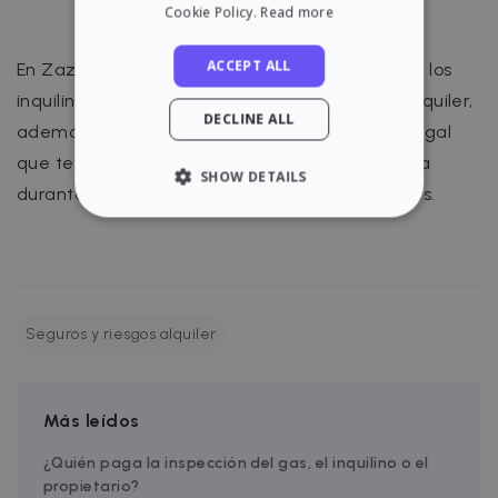
Cookie Policy.
Read more
ACCEPT ALL
En Zazume no solo te ayudamos a encontrar a los
inquilinos perfectos para tus propiedades en alquiler,
DECLINE ALL
además, ponemos a tu disposición un equipo legal
que te permite llevar a cabo cualquier consulta
SHOW DETAILS
durante el período de vigencia de tus alquileres.
STRICTLY NECESSARY
PERFORMANCE
TARGETING
Seguros y riesgos alquiler
FUNCTIONALITY
Más leídos
¿Quién paga la inspección del gas, el inquilino o el
propietario?
Strictly necessary
Performance