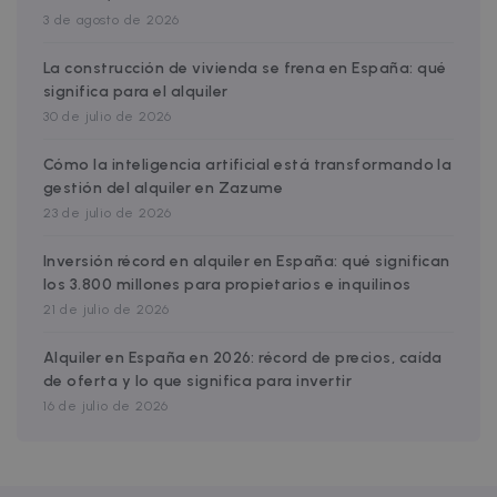
Google Privacy Policy
3 de agosto de 2026
__cfruid
Session
Cloudflare Inc.
.zazume.zendesk.com
La construcción de vivienda se frena en España: qué
significa para el alquiler
30 de julio de 2026
t
Cómo la inteligencia artificial está transformando la
cf_clearance
1 year
Cloudflare, Inc.
gestión del alquiler en Zazume
.faq.zazume.com
23 de julio de 2026
__cfruid
Session
Cloudflare Inc.
.faq.zazume.com
Inversión récord en alquiler en España: qué significan
los 3.800 millones para propietarios e inquilinos
21 de julio de 2026
Alquiler en España en 2026: récord de precios, caída
t
de oferta y lo que significa para invertir
16 de julio de 2026
Name
Provider / Domain
Expiration
D
Provider /
Name
Expiration
Description
ZZM_EXIT_MODAL
.zazume.com
1 day
T
Domain