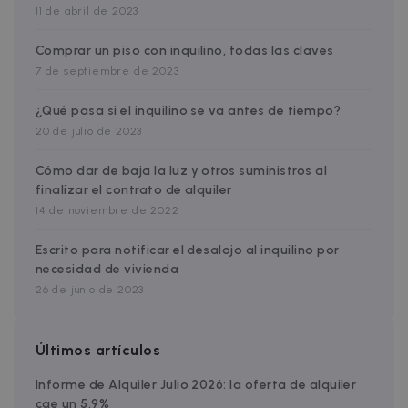
11 de abril de 2023
Targeting
Functionality
Comprar un piso con inquilino, todas las claves
Strictly necessary cookies allow core website
functionality such as user login and account
7 de septiembre de 2023
management. The website cannot be used
properly without strictly necessary cookies.
¿Qué pasa si el inquilino se va antes de tiempo?
Name
Provider / Domain
Expiration
20 de julio de 2023
cf_chl_3
1 hour
Cloudflare, Inc.
faq.zazume.com
Cómo dar de baja la luz y otros suministros al
CookieScriptConsent
1 year
finalizar el contrato de alquiler
CookieScript
.zazume.com
14 de noviembre de 2022
Escrito para notificar el desalojo al inquilino por
v
necesidad de vivienda
26 de junio de 2023
I
Últimos artículos
Informe de Alquiler Julio 2026: la oferta de alquiler
cae un 5,9%