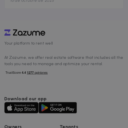
16 de octubre de 2025
evitarlo, muchos propietarios se preguntan si
es mejor optar por un aval o seguro de
impago de alquiler. Ambas herramientas son
útiles, aunque presentan limitaciones. Hoy, sin
embargo, existe una alternativa más
eficiente: Zazume, la plataforma que
[&hellip;]
Your platform to rent well
At Zazume, we offer real estate software that includes all the
tools you need to manage and optimize your rental.
Download our app
Owners
Tenants