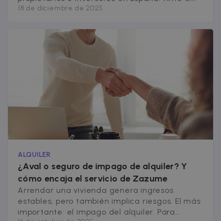
18 de diciembre de 2025
aumento de impagos y desahucios por falta
de pago, el Gobierno ha impulsado un seguro
público de impago de alquiler, una medida
pionera que busca proteger a los
arrendadores en casos muy concretos. En
[&hellip;]
ALQUILER
¿Aval o seguro de impago de alquiler? Y
cómo encaja el servicio de Zazume
Arrendar una vivienda genera ingresos
estables, pero también implica riesgos. El más
importante: el impago del alquiler. Para