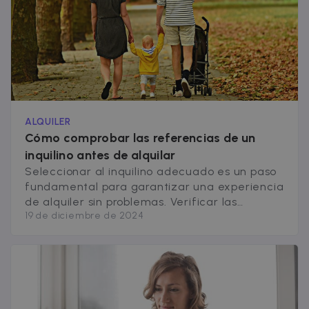
series of
.zazume.com
advertisemen
products suc
as real time
bidding from
third party
advertisers
ALQUILER
Cómo comprobar las referencias de un
inquilino antes de alquilar
Seleccionar al inquilino adecuado es un paso
fundamental para garantizar una experiencia
de alquiler sin problemas. Verificar las
19 de diciembre de 2024
referencias es una medida preventiva que
ayuda a reducir riesgos como impagos, daños
en la vivienda o incumplimientos del contrato,
sin embargo, la verificación puede ser
compleja. La importancia del historial de
alquiler Un buen historial de [&hellip;]