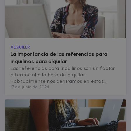
ALQUILER
La importancia de las referencias para
inquilinos para alquilar
Las referencias para inquilinos son un factor
diferencial a la hora de alquilar.
Habitualmente nos centramos en estas
17 de junio de 2024
referencias cuando nos disponemos a elegir
inquilino, sin embargo, nuestros actuales
inquilinos también pueden solicitarnos un
documento con referencias, ¿estamos
obligados a cumplirlo?, ¿deben ser todas las
referencias positivas?, a continuación
respondemos a estas cuestiones. Qué