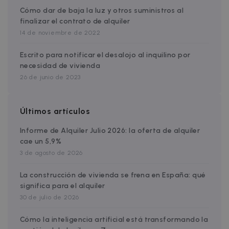
Cómo dar de baja la luz y otros suministros al
finalizar el contrato de alquiler
t
14 de noviembre de 2022
cf_clearance
1 year
Cloudflare, Inc.
.faq.zazume.com
Escrito para notificar el desalojo al inquilino por
__cfruid
Session
necesidad de vivienda
Cloudflare Inc.
.faq.zazume.com
26 de junio de 2023
Últimos artículos
t
Informe de Alquiler Julio 2026: la oferta de alquiler
cae un 5,9%
3 de agosto de 2026
Name
Provider / Domain
Expiration
D
La construcción de vivienda se frena en España: qué
Provider /
Name
Expiration
Description
ZZM_EXIT_MODAL
.zazume.com
1 day
T
significa para el alquiler
Domain
i
Name
Provider / Domain
Expiration
Description
30 de julio de 2026
_ga_EX900ZSVMT
.zazume.com
1 year 1
This cookie
month
is used by
zzm-
.zazume.com
2 weeks
This cookie is
c
Google
tracking
part of the
Cómo la inteligencia artificial está transformando la
d
Analytics to
Zazume
y