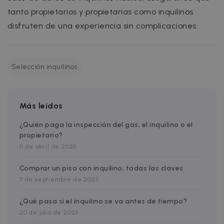
management. The website cannot be used
properly without strictly necessary cookies.
tanto propietarios y propietarias como inquilinos
disfruten de una experiencia sin complicaciones.
Name
Provider / Domain
Expiration
cf_chl_3
1 hour
Cloudflare, Inc.
faq.zazume.com
CookieScriptConsent
1 year
CookieScript
Selección inquilinos
.zazume.com
v
Más leídos
¿Quién paga la inspección del gas, el inquilino o el
I
propietario?
11 de abril de 2023
Comprar un piso con inquilino, todas las claves
7 de septiembre de 2023
Google Privacy Policy
__cfruid
Session
Cloudflare Inc.
¿Qué pasa si el inquilino se va antes de tiempo?
.zazume.zendesk.com
20 de julio de 2023