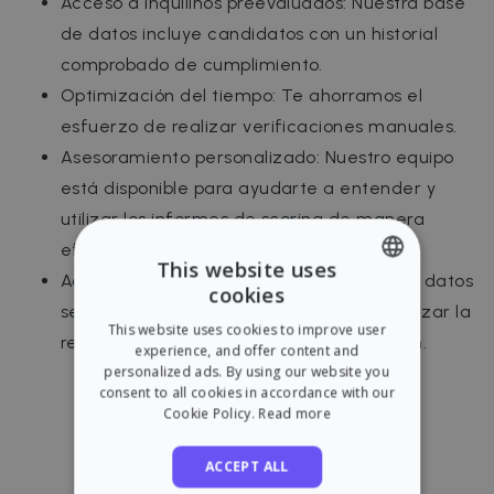
Acceso a inquilinos preevaluados: Nuestra base
de datos incluye candidatos con un historial
comprobado de cumplimiento.
Optimización del tiempo: Te ahorramos el
esfuerzo de realizar verificaciones manuales.
Asesoramiento personalizado: Nuestro equipo
está disponible para ayudarte a entender y
utilizar los informes de scoring de manera
efectiva.
This website uses
Actualización constante: Nuestra base de datos
cookies
ENGLISH
se actualiza periódicamente para garantizar la
This website uses cookies to improve user
relevancia y la precisión de la información.
SPANISH
experience, and offer content and
personalized ads. By using our website you
consent to all cookies in accordance with our
Cookie Policy.
Read more
ACCEPT ALL