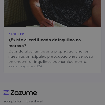
información [&hellip;]
ALQUILER
¿Existe el certificado de inquilino no
moroso?
Cuando alquilamos una propiedad, una de
nuestras principales preocupaciones se basa
en encontrar inquilinos económicamente
22 de mayo de 2024
fiables. En Zazume ponemos a tu disposición
un servicio de búsqueda de inquilinos
solventes, que refuerza la seguridad que
ofrece el certificado de un inquilino no
moroso. Qué es el certificado de inquilino no
moroso El certificado de inquilino no [&hellip;]
Your platform to rent well