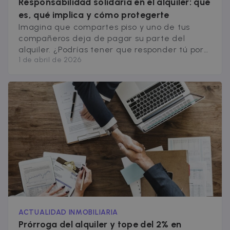
Responsabilidad solidaria en el alquiler: qué
exchange of
visitor data is
es, qué implica y cómo protegerte
normally
provided by 
Imagina que compartes piso y uno de tus
third-party
compañeros deja de pagar su parte del
data-center o
ad-exchange.
alquiler. ¿Podrías tener que responder tú por
1 de abril de 2026
su deuda? La respuesta depende, en gran
_fbp
2 months
Used by Meta
Meta Platform
4 weeks
to deliver a
Inc.
medida, de si en tu contrato existe una
series of
.zazume.com
advertisemen
cláusula de responsabilidad solidaria en el
products suc
alquiler. Este concepto, fundamental pero
as real time
bidding from
poco conocido entre los inquilinos, determina
third party
hasta [&hellip;]
advertisers
ACTUALIDAD INMOBILIARIA
Prórroga del alquiler y tope del 2% en