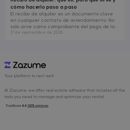
cómo hacerlo paso a paso
El recibo de alquiler es un documento clave
en cualquier contrato de arrendamiento. No
solo sirve como comprobante del pago de la
17 de septiembre de 2025
renta, también ayuda a evitar conflictos
entre propietario e inquilino y aporta
seguridad jurídica. En este artículo te
explicamos qué, si es obligatorio, qué
información debe contener y cómo hacerlo
correctamente. ¿Qué es [&hellip;]
Your platform to rent well
At Zazume, we offer real estate software that includes all the
tools you need to manage and optimize your rental.