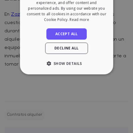
experience, and offer content and
personalized ads. By using our website you
En
Zazume
te asesoramos acerca de todas las
consent to all cookies in accordance with our
Cookie Policy.
Read more
cuestiones legales que implica tu alquiler. Tanto
durante el proceso previo como una vez que el
ACCEPT ALL
alquiler entra en vigor, con Zazume cuentas con un
equipo legal especializado en alquileres de
DECLINE ALL
inmuebles, estamos a tu disposición para ayudarte a
SHOW DETAILS
tomar la mejor decisión.
STRICTLY NECESSARY
PERFORMANCE
TARGETING
Contratos alquiler
FUNCTIONALITY