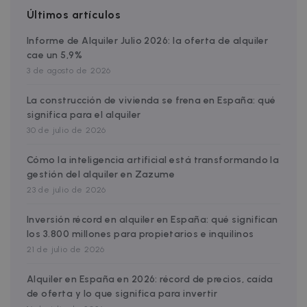
Últimos artículos
Informe de Alquiler Julio 2026: la oferta de alquiler
Google Privacy Policy
cae un 5,9%
__cfruid
Session
Cloudflare Inc.
.zazume.zendesk.com
3 de agosto de 2026
La construcción de vivienda se frena en España: qué
significa para el alquiler
30 de julio de 2026
t
cf_clearance
1 year
Cloudflare, Inc.
Cómo la inteligencia artificial está transformando la
.faq.zazume.com
gestión del alquiler en Zazume
__cfruid
Session
Cloudflare Inc.
23 de julio de 2026
.faq.zazume.com
Inversión récord en alquiler en España: qué significan
los 3.800 millones para propietarios e inquilinos
21 de julio de 2026
t
Alquiler en España en 2026: récord de precios, caída
de oferta y lo que significa para invertir