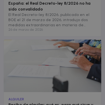
España: el Real Decreto-ley 8/2026 no ha
sido convalidado
El Real Decreto-ley 8/2026, publicado en el
BOE el 21 de marzo de 2026, introdujo dos
medidas extraordinarias en materia de
26 de marzo de 2026
alquiler: una prórroga de hasta dos años para
contratos de vivienda habitual y un límite del
2% anual en la actualización de las rentas. Sin
embargo, el Congreso de los Diputados
rechazó su convalidación [&hellip;]
ALQUILER
Recibo de alquiler: qué es, para qué sirve y