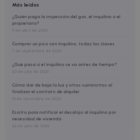
Más leídos
Strictly necessary
Performance
¿Quién paga la inspección del gas, el inquilino o el
propietario?
Targeting
Functionality
11 de abril de 2023
Strictly necessary cookies allow core website
functionality such as user login and account
Comprar un piso con inquilino, todas las claves
management. The website cannot be used
properly without strictly necessary cookies.
7 de septiembre de 2023
Name
Provider / Domain
Expiration
¿Qué pasa si el inquilino se va antes de tiempo?
cf_chl_3
1 hour
Cloudflare, Inc.
20 de julio de 2023
faq.zazume.com
CookieScriptConsent
1 year
CookieScript
Cómo dar de baja la luz y otros suministros al
.zazume.com
finalizar el contrato de alquiler
14 de noviembre de 2022
v
Escrito para notificar el desalojo al inquilino por
necesidad de vivienda
I
26 de junio de 2023