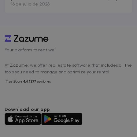
16 de julio de 2026
para quien quiere invertir: la oferta disponible
se contrae, la regulación avanza en más
comunidades y la brecha entre mercados
libres y zonas tensionadas no para de crecer.
Antes de tomar cualquier decisión de
[&hellip;]
Your platform to rent well
At Zazume, we offer real estate software that includes all the
tools you need to manage and optimize your rental.
Download our app