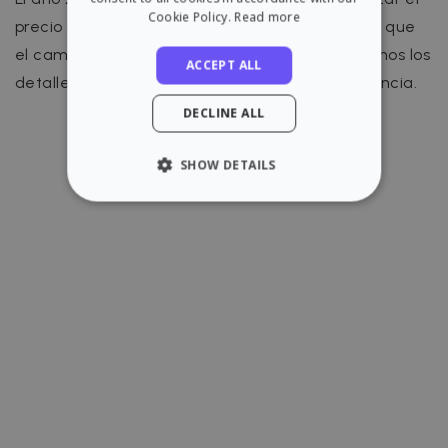
Cookie Policy.
Read more
precio de los alquileres. De momento, sabemos que
el cambio ha sido confirmado pero no conocemos los
ACCEPT ALL
detalles que eliminarán IPC e IGC como referencia.
DECLINE ALL
SHOW DETAILS
STRICTLY NECESSARY
PERFORMANCE
TARGETING
FUNCTIONALITY
Strictly necessary
Performance