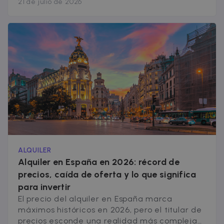
21 de julio de 2026
millones de euros, una cifra histórica y un 36%
más que todo lo invertido en 2025. Una parte
importante de ese dinero, 1.600 millones en
año y medio, viene de [&hellip;]
ALQUILER
Alquiler en España en 2026: récord de
precios, caída de oferta y lo que significa
para invertir
El precio del alquiler en España marca
máximos históricos en 2026, pero el titular de
precios esconde una realidad más compleja