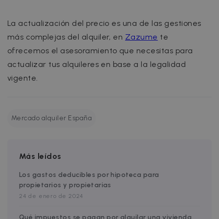
Targeting
Functionality
La actualización del precio es una de las gestiones
Strictly necessary cookies allow core website
más complejas del alquiler, en
Zazume
te
functionality such as user login and account
management. The website cannot be used
ofrecemos el asesoramiento que necesitas para
properly without strictly necessary cookies.
actualizar tus alquileres en base a la legalidad
Name
Provider / Domain
Expiration
vigente.
cf_chl_3
1 hour
Cloudflare, Inc.
faq.zazume.com
CookieScriptConsent
1 year
CookieScript
.zazume.com
Mercado alquiler España
v
Más leídos
I
Los gastos deducibles por hipoteca para
propietarios y propietarias
24 de enero de 2024
Qué impuestos se pagan por alquilar una vivienda