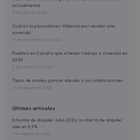
Google Privacy Policy
actualmente
__cfruid
Session
Cloudflare Inc.
18 de julio de 2022
.zazume.zendesk.com
Cuál es la plusvalía en Valencia por vender una
vivienda
14 de noviembre de 2022
t
Pueblos en España que ofrecen trabajo y vivienda en
cf_clearance
1 year
Cloudflare, Inc.
.faq.zazume.com
2025
2 de octubre de 2025
__cfruid
Session
Cloudflare Inc.
.faq.zazume.com
Tipos de avales para el alquiler y sus implicaciones
21 de agosto de 2023
t
Últimos artículos
Informe de Alquiler Julio 2026: la oferta de alquiler
cae un 5,9%
Name
Provider / Domain
Expiration
D
3 de agosto de 2026
Provider /
Name
Expiration
Description