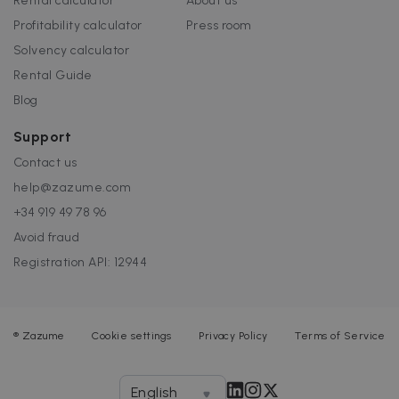
Rental calculator
About us
Profitability calculator
Press room
Solvency calculator
Rental Guide
Blog
Support
Contact us
help@zazume.com
+34 919 49 78 96
Avoid fraud
Registration API: 12944
®
Zazume
Cookie settings
Privacy Policy
Terms of Service
English