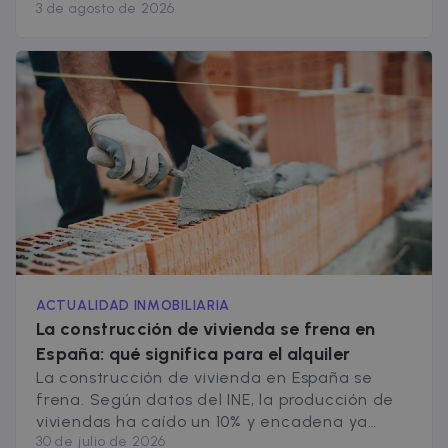
3 de agosto de 2026
alquiler de Julio 2026, nos indica que la oferta
third-party
data-center o
de alquiler de pisos de 3 habitaciones cae un
ad-exchange.
5,9% interanual, y la de 2 habitaciones
_fbp
2 months
Used by Meta
Meta Platform
retrocede un 3,5%. Es el [&hellip;]
4 weeks
to deliver a
Inc.
series of
.zazume.com
advertisemen
products suc
as real time
bidding from
third party
advertisers
ACTUALIDAD INMOBILIARIA
La construcción de vivienda se frena en
España: qué significa para el alquiler
La construcción de vivienda en España se
frena. Según datos del INE, la producción de
viviendas ha caído un 10% y encadena ya
30 de julio de 2026
cinco meses de descensos, con un desplome