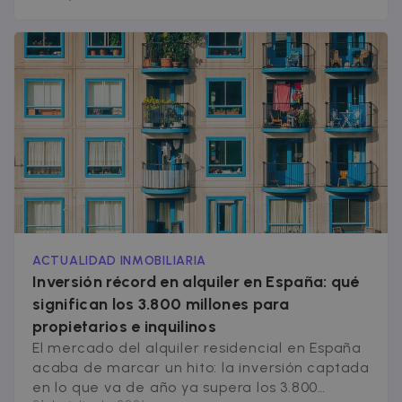
del 44,8% en la edificación. El ritmo actual se
aleja todavía más de las 200.000 viviendas
anuales que el mercado español requeriría
para cubrir la [&hellip;]
ACTUALIDAD INMOBILIARIA
Inversión récord en alquiler en España: qué
significan los 3.800 millones para
propietarios e inquilinos
El mercado del alquiler residencial en España
acaba de marcar un hito: la inversión captada
en lo que va de año ya supera los 3.800