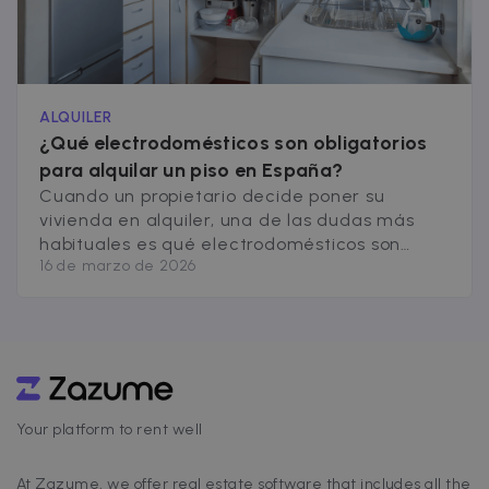
ALQUILER
¿Qué electrodomésticos son obligatorios
para alquilar un piso en España?
Cuando un propietario decide poner su
vivienda en alquiler, una de las dudas más
habituales es qué electrodomésticos son
16 de marzo de 2026
obligatorios en el piso. Muchos temen
quedarse cortos y que la vivienda resulte
poco atractiva para los inquilinos, mientras
que otros prefieren no invertir más de lo
necesario. La realidad es que no existe ningún
electrodoméstico [&hellip;]
Your platform to rent well
At Zazume, we offer real estate software that includes all the