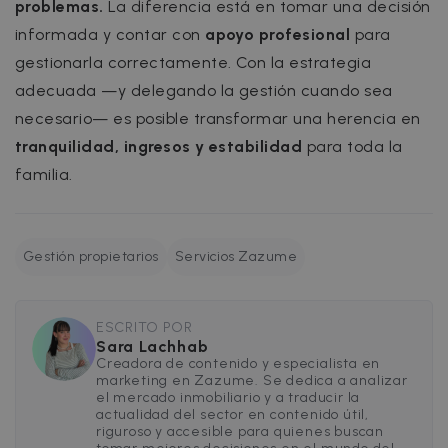
problemas.
La diferencia está en tomar una decisión
FUNCTIONALITY
informada y contar con
apoyo profesional
para
gestionarla correctamente. Con la estrategia
adecuada —y delegando la gestión cuando sea
Strictly necessary
Performance
necesario— es posible transformar una herencia en
Targeting
Functionality
tranquilidad, ingresos y estabilidad
para toda la
familia.
Strictly necessary cookies allow core website
functionality such as user login and account
management. The website cannot be used
properly without strictly necessary cookies.
Name
Provider / Domain
Expiration
Gestión propietarios
Servicios Zazume
cf_chl_3
1 hour
Cloudflare, Inc.
faq.zazume.com
ESCRITO POR
CookieScriptConsent
1 year
CookieScript
.zazume.com
Sara Lachhab
Creadora de contenido y especialista en
marketing en Zazume. Se dedica a analizar
el mercado inmobiliario y a traducir la
v
actualidad del sector en contenido útil,
riguroso y accesible para quienes buscan