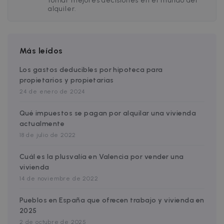
tomar mejores decisiones en el mundo del
alquiler.
I
Más leídos
Google Privacy Policy
Los gastos deducibles por hipoteca para
__cfruid
Session
Cloudflare Inc.
propietarios y propietarias
.zazume.zendesk.com
24 de enero de 2024
Qué impuestos se pagan por alquilar una vivienda
actualmente
t
18 de julio de 2022
cf_clearance
1 year
Cloudflare, Inc.
.faq.zazume.com
Cuál es la plusvalía en Valencia por vender una
__cfruid
Session
Cloudflare Inc.
vivienda
.faq.zazume.com
14 de noviembre de 2022
Pueblos en España que ofrecen trabajo y vivienda en
2025
t
2 de octubre de 2025