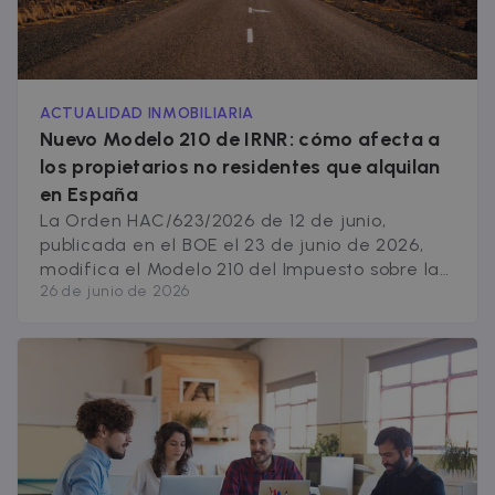
relevance by
collecting
visitor data
from multipl
websites – thi
exchange of
visitor data is
normally
ACTUALIDAD INMOBILIARIA
provided by 
Nuevo Modelo 210 de IRNR: cómo afecta a
third-party
data-center o
los propietarios no residentes que alquilan
ad-exchange.
en España
_fbp
2 months
Used by Meta
Meta Platform
4 weeks
to deliver a
La Orden HAC/623/2026 de 12 de junio,
Inc.
series of
.zazume.com
publicada en el BOE el 23 de junio de 2026,
advertisemen
products suc
modifica el Modelo 210 del Impuesto sobre la
as real time
26 de junio de 2026
Renta de No Residentes y actualiza los plazos
bidding from
third party
de declaración para las rentas de
advertisers
arrendamiento. Si eres propietario no
residente con un piso en alquiler en España, o
si gestionas [&hellip;]