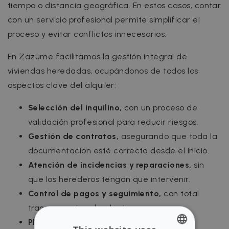
tiempo o distancia geográfica. En estos casos, contar
con un servicio profesional permite simplificar el
proceso y evitar conflictos innecesarios.
En Zazume facilitamos la gestión integral de
viviendas heredadas, ocupándonos de todos los
aspectos clave del alquiler:
Selección del inquilino,
con un proceso de
validación profesional para reducir riesgos.
Gestión de contratos,
asegurando que toda la
documentación esté correcta desde el inicio.
Atención de incidencias y reparaciones,
sin
que los herederos tengan que intervenir.
Control de pagos y seguimiento,
con total
transparencia sobre los ingresos.
Plataforma digital compartida entre