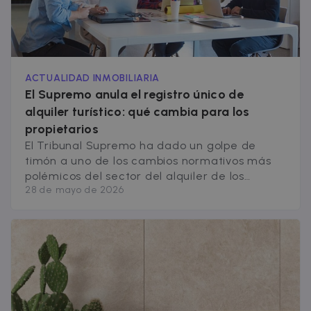
ACTUALIDAD INMOBILIARIA
El Supremo anula el registro único de
alquiler turístico: qué cambia para los
propietarios
El Tribunal Supremo ha dado un golpe de
timón a uno de los cambios normativos más
polémicos del sector del alquiler de los
28 de mayo de 2026
últimos años. En su sentencia nº 620/2026, el
alto tribunal ha declarado nulo el registro
único de alquiler turístico y de temporada
regulado en el Real Decreto 1312/2024, que
llevaba en vigor [&hellip;]