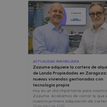
ACTUALIDAD INMOBILIARIA
Zazume adquiere la cartera de alqui
de Landa Propiedades en Zaragoza:
nuevas viviendas gestionadas con
tecnología propia
Hoy es un día importante para nosotro
Zazume. Acabamos de cerrar la que 
nuestra primera adquisición de carte
23 de abril de 2026
activos residenciales: hemos llegado 