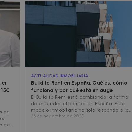
ACTUALIDAD INMOBILIARIA
ler
Build to Rent en España: Qué es, cómo
 150
funciona y por qué está en auge
El Build to Rent está cambiando la forma
de entender el alquiler en España. Este
modelo inmobiliario no solo responde a la
s en
26 de noviembre de 2025
creciente demanda de vivienda en alquile
es
sino que también atrae a inversores
ra de
institucionales que buscan rentabilidad y
a un