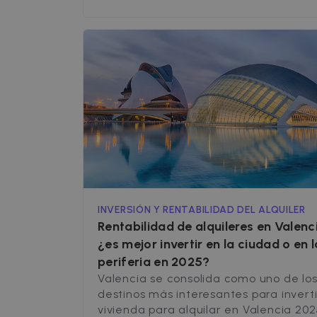
acuerdo con Landa Propiedades, una 
inmobiliarias de referencia en Zarago
para incorporar más de 150 propiedad
alquiler a nuestra plataforma de gest
Esta operación no [&hellip;]
INVERSIÓN Y RENTABILIDAD DEL ALQUILER
Rentabilidad de alquileres en Valenc
¿es mejor invertir en la ciudad o en l
periferia en 2025?
Valencia se consolida como uno de lo
destinos más interesantes para inverti
vivienda para alquilar en Valencia 202