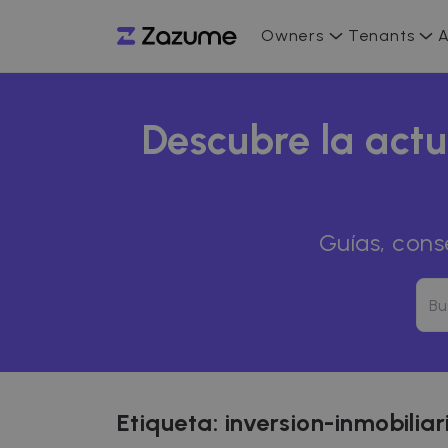
Owners
Tenants
A
Descubre la actu
Guías, cons
Etiqueta:
inversion-inmobiliar