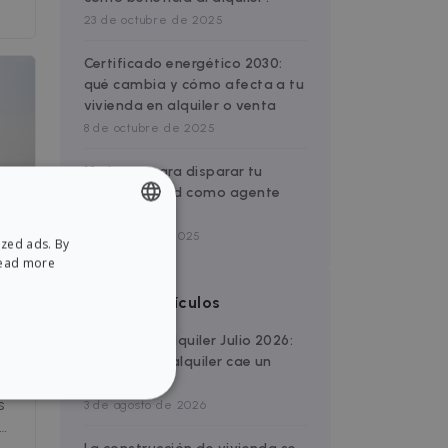
23 de octubre de 2025
Certificado energético 2030:
qué cambia y cómo afecta a tu
vivienda en alquiler o venta
8 de octubre de 2025
10 claves para disparar tu
productividad como agente
inmobiliario
7 de mayo de 2025
ized ads. By
ENGLISH
ead more
SPANISH
Últimos artículos
Informe de Alquiler Julio 2026:
la oferta de alquiler cae un
y
5,9%
s
3 de agosto de 2026
NCTIONALITY