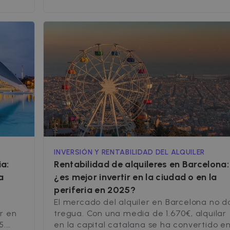
seguridad. En este artículo, explicamos q
de las
es el Build to Rent, cómo funciona, sus
za,
ventajas y [&hellip;]
es en
ión.
INVERSIÓN Y RENTABILIDAD DEL ALQUILER
ia:
Rentabilidad de alquileres en Barcelona:
a
¿es mejor invertir en la ciudad o en la
periferia en 2025?
s
El mercado del alquiler en Barcelona no d
r en
tregua. Con una media de 1.670€, alquilar
5.
en la capital catalana se ha convertido e