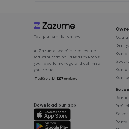
de la renta? ¿Cómo declaro el alquile
¿Qué deducciones hay para el alquile
mi piso?&#8230; En Zazume queremo
ayudarte resolviendo algunas de las 
más comunes
Owne
Your platform to rent well
Guaran
Rent y
At Zazume, we offer real estate
Renta
software that includes all the tools
Secure
you need to manage and optimize
Rental
your rental.
Rent 
Resou
Rental
Download our app
Profita
Solven
Rental