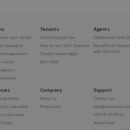
r?
sobre el precio final. El alquiler no les
r de
interesa porque los márgenes son
s
reducidos y requiere del uso de una
dudas
tecnología específica para que sea
rentable. Por esto siempre van a priorizar 
rs
Tenants
Agents
publicación o visita de una vivienda en
tee your rental
Search properties
Collaborate with
venta sobre otro de alquiler y alarga el
tiempo que tarda una vivienda en
our property
How to rent with Zazume
Benefits of collabo
alquilarse.
with Zazume
l management
Tenant advantages
 rental
Earn 100€
 agency
advances
rces
Company
Support
 calculator
About us
Contact us
bility calculator
Press room
help@zazume.co
cy calculator
+34 919 49 78 96
 Guide
Avoid fraud