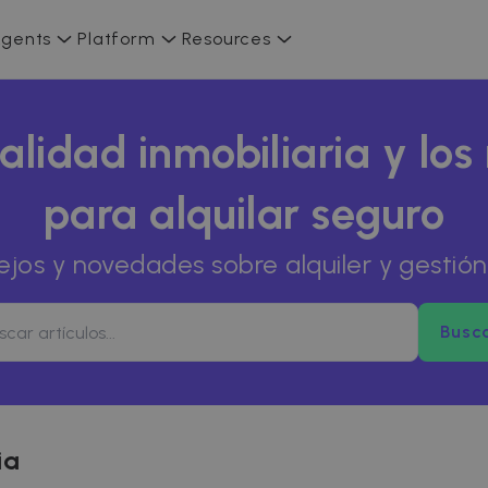
gents
Platform
Resources
alidad inmobiliaria y los
para alquilar seguro
ejos y novedades sobre alquiler y gestión 
Busc
ia