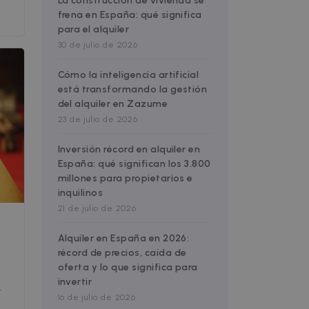
en
La construcción de vivienda se
frena en España: qué significa
para el alquiler
30 de julio de 2026
website cannot be used
Cómo la inteligencia artificial
está transformando la gestión
del alquiler en Zazume
23 de julio de 2026
ice to remember visitor
Inversión récord en alquiler en
or Cookie-Script.com
España: qué significan los 3.800
millones para propietarios e
used to identify trusted
inquilinos
21 de julio de 2026
Alquiler en España en 2026:
used to identify trusted
récord de precios, caída de
oferta y lo que significa para
n
invertir
16 de julio de 2026