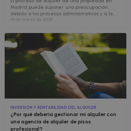
El proceso de alquiler de una propiedad en
Madrid puede suponer una preocupación,
debido a los procesos administrativos y a la
14 de marzo de 2023
búsqueda de inquilinos. Una vez firmado el
contrato es habitual que aparezcan
situaciones que el propietario debe resolver.
Saber cómo alquilar un piso en Madrid no solo
te permite encontrar a los inquilinos
adecuados, [&hellip;]
INVERSIÓN Y RENTABILIDAD DEL ALQUILER
¿Por qué debería gestionar mi alquiler con
una agencia de alquiler de pisos
profesional?