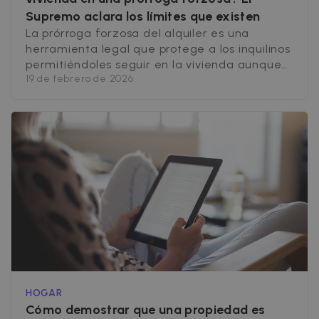
Supremo aclara los límites que existen
La prórroga forzosa del alquiler es una
herramienta legal que protege a los inquilinos
permitiéndoles seguir en la vivienda aunque
19 de febrero de 2026
el contrato haya vencido. Sin embargo, no
siempre opera de forma automática: el
Tribunal Supremo ha fijado límites claros
sobre cuándo esta prórroga no se aplica,
especialmente en contratos antiguos. ¿Qué
es la prórroga forzosa [&hellip;]
HOGAR
Cómo demostrar que una propiedad es