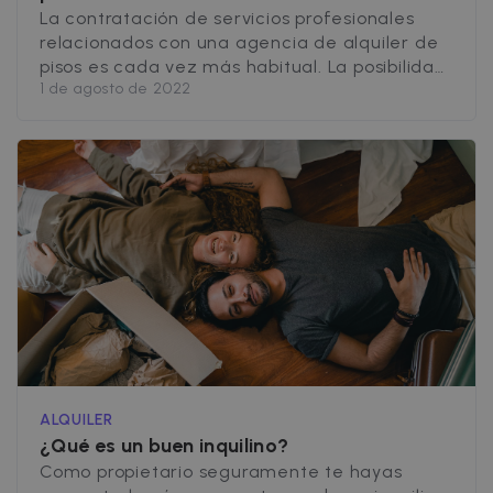
La contratación de servicios profesionales
relacionados con una agencia de alquiler de
pisos es cada vez más habitual. La posibilidad
1 de agosto de 2022
de contar con la colaboración de gestores
especializados en el alquiler supone
tranquilidad para las personas que disponen
de propiedades inmobiliarias, en Zazume
hemos creado un servicio integral, que añade
a los servicios básicos de [&hellip;]
ALQUILER
¿Qué es un buen inquilino?
Como propietario seguramente te hayas