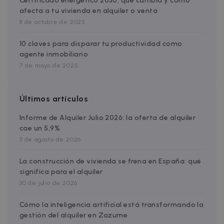
Certificado energético 2030: qué cambia y cómo
from multipl
afecta a tu vivienda en alquiler o venta
websites – thi
exchange of
8 de octubre de 2025
visitor data is
normally
provided by 
10 claves para disparar tu productividad como
third-party
agente inmobiliario
data-center o
ad-exchange.
7 de mayo de 2025
_fbp
2 months
Used by Meta
Meta Platform
4 weeks
to deliver a
Inc.
series of
.zazume.com
advertisemen
Últimos artículos
products suc
as real time
Informe de Alquiler Julio 2026: la oferta de alquiler
bidding from
third party
cae un 5,9%
advertisers
3 de agosto de 2026
La construcción de vivienda se frena en España: qué
significa para el alquiler
30 de julio de 2026
Cómo la inteligencia artificial está transformando la
gestión del alquiler en Zazume