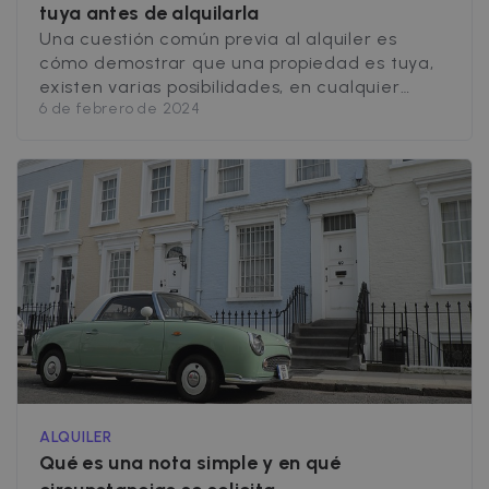
tuya antes de alquilarla
Una cuestión común previa al alquiler es
cómo demostrar que una propiedad es tuya,
existen varias posibilidades, en cualquier
6 de febrero de 2024
caso, el objetivo es disponer de pruebas
legales que demuestren, sin ninguna duda,
que el inmueble pertenece a los propietarios.
¿Es obligatorio mostrar títulos de propiedad
previos al alquiler? Sí, es necesario que los
propietarios cuenten [&hellip;]
ALQUILER
Qué es una nota simple y en qué