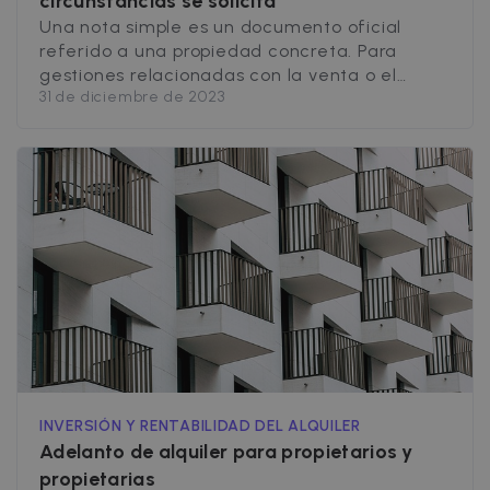
circunstancias se solicita
Una nota simple es un documento oficial
referido a una propiedad concreta. Para
gestiones relacionadas con la venta o el
31 de diciembre de 2023
alquiler de una vivienda es imprescindible, por
eso es importante conocer su contenido y su
uso. Qué es una nota simple y quien la
concede Una nota simple es un documento
oficial emitido por el [&hellip;]
INVERSIÓN Y RENTABILIDAD DEL ALQUILER
Adelanto de alquiler para propietarios y
propietarias