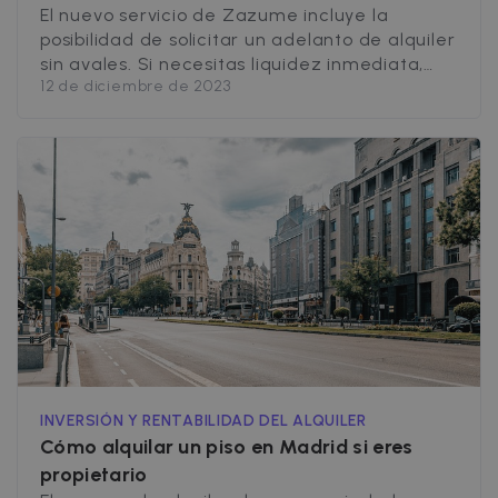
El nuevo servicio de Zazume incluye la
posibilidad de solicitar un adelanto de alquiler
sin avales. Si necesitas liquidez inmediata,
12 de diciembre de 2023
con Zazume puedes recibir un adelanto por
los meses que desees, además, este servicio
también está disponible para agencias y
administradores que desean ofrecer este
servicio a sus clientes, a través de Zazume.
Solicitar un [&hellip;]
INVERSIÓN Y RENTABILIDAD DEL ALQUILER
Cómo alquilar un piso en Madrid si eres
propietario