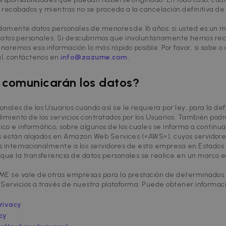
4 weeks
bidding from third party advertisers
n recabados y mientras no se proceda a la cancelación definitiva d
om
adamente datos personales de menores de 16 años; si usted es un me
iera datos personales. Si descubrimos que involuntariamente hemos r
aremos esa información lo más rápido posible. Por favor, si sabe 
l, contáctenos en
info@zazume.com.
e comunicarán los datos?
ales de los Usuarios cuando así se le requiera por ley, para la de
imiento de los servicios contratados por los Usuarios. También pod
ico e informático, sobre algunos de los cuales se informa a continua
s están alojados en Amazon Web Services («AWS»), cuyos servidore
dos internacionalmente a los servidores de esta empresa en Estado
ue la transferencia de datos personales se realice en un marco e
 se vale de otras empresas para la prestación de determinados ser
s Servicios a través de nuestra plataforma. Puede obtener informac
rivacy
cy