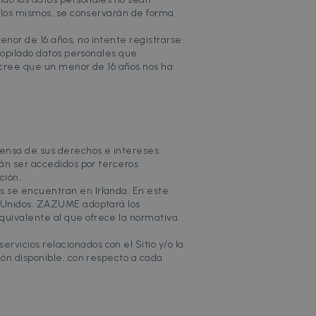
e los mismos, se conservarán de forma
nor de 16 años, no intente registrarse
ecopilado datos personales que
o cree que un menor de 16 años nos ha
fensa de sus derechos e intereses
rán ser accedidos por terceros
ción.
s se encuentran en Irlanda. En este
s Unidos. ZAZUME adoptará los
quivalente al que ofrece la normativa
vicios relacionados con el Sitio y/o la
ión disponible, con respecto a cada