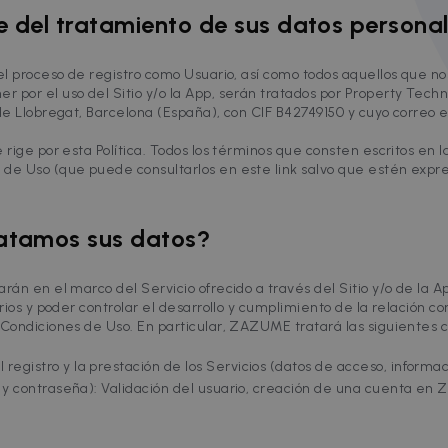
e del tratamiento de sus datos persona
 el proceso de registro como Usuario, así como todos aquellos que n
por el uso del Sitio y/o la App, serán tratados por Property Techno
 de Llobregat, Barcelona (España), con CIF B42749150 y cuyo correo 
rige por esta Política. Todos los términos que consten escritos en la
 de Uso (que puede consultarlos en este link salvo que estén exp
ratamos sus datos?
rán en el marco del Servicio ofrecido a través del Sitio y/o de la Ap
uarios y poder controlar el desarrollo y cumplimiento de la relación
 Condiciones de Uso. En particular, ZAZUME tratará las siguientes c
 registro y la prestación de los Servicios (datos de acceso, informa
 y contraseña): Validación del usuario, creación de una cuenta en 