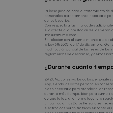
cf_clearance
C
La base jurídica para el tratamiento de d
.
Google Priv
personales estrictamente necesario para p
__cfruid
C
de los Usuarios.
.
Con respecto a las finalidades adicional
ello afecte a la prestación de los Servi
info@zazume.com.
Name
En relación con el cumplimiento de las o
Name
Provider /
Prov
Name
la Ley 58/2003, de 17 de diciembre, Gene
ZZM_EXIT_MODAL
Dom
zzm-
.zazume.c
modificación parcial de las leyes de los
tracking
_ga_EX900ZSVMT
.za
reglamentos de desarrollo, y demás norm
sib_cuid
IDE
Google LL
.doubleclic
_ga
Goog
¿Durante cuánto tiempo
_hjSessionUser_2719178
.za
_hjSession_2719178
_gcl_au
Google LL
.zazume.c
ZAZUME conserva los datos personales de 
App, siendo los datos personales conserv
_help_center_session
test_cookie
Google LL
.doubleclic
plazo necesario para atender a las resp
durante más tiempo, bien para cumplir co
uuid
MediaMat
de que la ley, una norma legal o la regula
sibautoma
En particular, los Datos Personales nece
electrónicas serán tratados en tanto el
_fbp
Meta Plat
plazo necesario para responder por las 