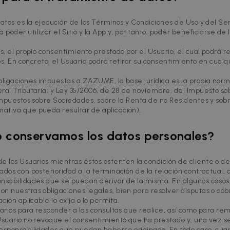
1 year
loudflare, Inc.
atos es la ejecución de los Términos y Condiciones de Uso y del Ser
faq.zazume.com
acy Policy
oder utilizar el Sitio y la App y, por tanto, poder beneficiarse de 
Session
Cookie associated with sites using CloudFlare, 
loudflare Inc.
web traffic.
faq.zazume.com
es, el propio consentimiento prestado por el Usuario, el cual podrá
cios. En concreto, el Usuario podrá retirar su consentimiento en cua
Provider / Domain
Expiration
Description
bligaciones impuestas a ZAZUME, la base jurídica es la propia norm
 Domain
ider /
Expiration
Description
Expiration
Description
ral Tributaria; y Ley 35/2006, de 28 de noviembre, del Impuesto sob
.zazume.com
1 day
This cookie is part of the Zazume cooki
ain
our popup offer
om
2 weeks
This cookie is part of the Zazume cookies which allow us 
 Impuestos sobre Sociedades, sobre la Renta de no Residentes y sobr
Zazume
zume.com
1 year 1
This cookie is used by Google Analytics to persist session s
ativa que pueda resultar de aplicación).
.www.zazume.com
5 months 4
month
weeks
1 year
This cookie is set by Doubleclick and carries out informat
C
user uses the website and any advertising that the end us
k.net
1 year 1
This cookie name is associated with Google Universal Analyt
le LLC
 conservamos los datos personales?
.zazume.com
1 year
visiting the said website.
month
significant update to Google's more commonly used analytic
zume.com
used to distinguish unique users by assigning a randomly
.zazume.com
29 minutes 59
2 months
Used by Google AdSense for experimenting with advertise
C
client identifier. It is included in each page request in a si
seconds
4 weeks
websites using their services
om
visitor, session and campaign data for the sites analytics rep
los Usuarios mientras éstos ostenten la condición de cliente o de u
to expire after 2 years, although this is customisable by w
ados con posterioridad a la terminación de la relación contractua
faq.zazume.com
Session
15
This cookie is set by DoubleClick (which is owned by Googl
C
minutes
website visitor's browser supports cookies.
k.net
onsabilidades que se puedan derivar de la misma. En algunos casos
n nuestras obligaciones legales, bien para resolver disputas o cob
5 months
This cookie is used to optimize ad relevance by collecting 
h Inc.
ción aplicable lo exija o lo permita.
4 weeks
websites – this exchange of visitor data is normally provide
tion.com
center or ad-exchange.
sarios para responder a las consultas que realice, así como para r
 Usuario no revoque el consentimiento que ha prestado y, una vez s
2 months
Used by Meta to deliver a series of advertisement products
form
responsabilidades que puedan haberse originado. En todo caso, cua