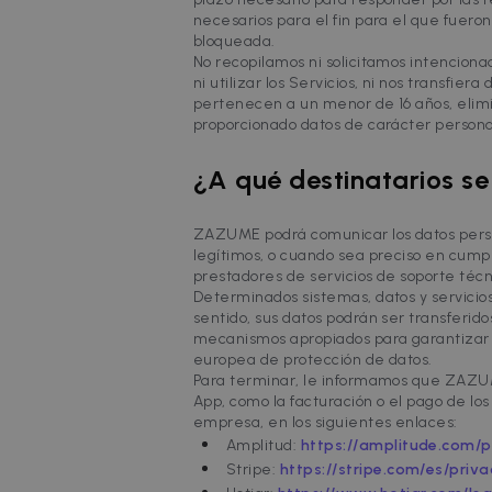
Inc.
necesarios para el fin para el que fuero
.zazume.c
bloqueada.
No recopilamos ni solicitamos intencion
ni utilizar los Servicios, ni nos transf
pertenecen a un menor de 16 años, elimin
proporcionado datos de carácter persona
¿A qué destinatarios s
ZAZUME podrá comunicar los datos person
legítimos, o cuando sea preciso en cumpl
prestadores de servicios de soporte técn
Determinados sistemas, datos y servicio
sentido, sus datos podrán ser transferi
mecanismos apropiados para garantizar q
europea de protección de datos.
Para terminar, le informamos que ZAZUME
App, como la facturación o el pago de lo
empresa, en los siguientes enlaces:
Amplitud:
https://amplitude.com/p
Stripe:
https://stripe.com/es/priva