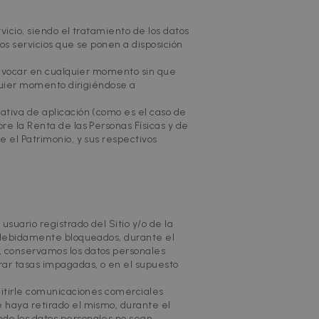
vicio, siendo el tratamiento de los datos
los servicios que se ponen a disposición
used to identify trusted
 revocar en cualquier momento sin que
lquier momento dirigiéndose a
ativa de aplicación (como es el caso de
re la Renta de las Personas Físicas y de
es to detect if you reject
to track how you meet
e el Patrimonio, y sus respectivos
tate.
ion about how the end
er may have seen before
ics - which is a
s service. This cookie is
 generated number as a
ment efficiency across
te and used to calculate
orts. By default it is set
suario registrado del Sitio y/o de la
ebsite owners.
l, debidamente bloqueados, durante el
e) to determine if the
, conservamos los datos personales
rar tasas impagadas, o en el supuesto
visitor data from multiple
d by a third-party data-
emitirle comunicaciones comerciales
e haya retirado el mismo, durante el
 such as real time
ndo los datos personales no sean