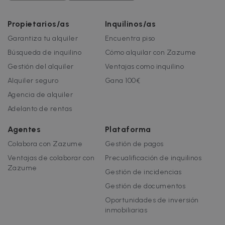
como ofer
en tiempo
real de
Propietarios/as
Inquilinos/as
anunciante
externos.
Garantiza tu alquiler
Encuentra piso
Búsqueda de inquilino
Cómo alquilar con Zazume
Gestión del alquiler
Ventajas como inquilino
Alquiler seguro
Gana 100€
Agencia de alquiler
Adelanto de rentas
Agentes
Plataforma
Colabora con Zazume
Gestión de pagos
Ventajas de colaborar con
Precualificación de inquilinos
Zazume
Gestión de incidencias
Gestión de documentos
Oportunidades de inversión
inmobiliarias