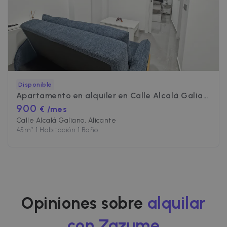
Estrictamente necesarias
Rendimiento
Orientación
Funcionalidad
Las cookies estrictamente necesarias
permiten la funcionalidad central del sitio
web, como el inicio de sesión del usuario y la
administración de la cuenta. El sitio web no
puede utilizarse correctamente sin las cookies
Disponible
estrictamente necesarias.
Apartamento en alquiler en
Calle Alcalá Galiano
Nombre
Proveedor / Dominio
Vencimiento
900
€ /mes
cf_chl_3
1 hora
Cloudflare, Inc.
Calle Alcalá Galiano, Alicante
faq.zazume.com
45
m²
•
1 Habitación
•
1 Baño
CookieScriptConsent
1 año
CookieScript
.zazume.com
Opiniones sobre
alquilar
con Zazume