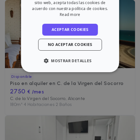
sitio web, acepta todas las cookies de
acuerdo con nuestra política de cookies.
Read more
ACEPTAR COOKIES
NO ACEPTAR COOKIES
MOSTRAR DETALLES
ESTRICTAMENTE NECESARIAS
Disponible
Piso en alquiler en
C. de la Virgen del Socorro
RENDIMIENTO
2750
€ /mes
C. de la Virgen del Socorro, Alicante
ORIENTACIÓN
180
m²
•
4 Habitaciones
•
2 Baños
FUNCIONALIDAD