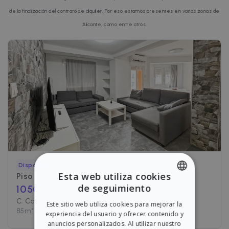
de la finalización del contrato de alquiler. Por eso estamos presentes en varias zonas de
Alicante, como entre otros.
Disponible
Esta web utiliza cookies
Piso en alquiler en
C. Capitán Dema
de seguimiento
1050
€ /mes
ENGLISH
C. Capitán Dema, Alicante
Este sitio web utiliza cookies para mejorar la
SPANISH
85
m²
•
2 Habitaciones
•
1 Baño
experiencia del usuario y ofrecer contenido y
anuncios personalizados. Al utilizar nuestro