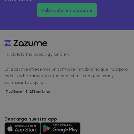
admite
cookies.
Publícalo en Zazume
uuid
5 meses 4
Esta cookie
MediaMath Inc.
semanas
utiliza para
sibautomation.com
optimizar l
relevancia
los anunci
mediante l
recopilaci
de datos d
visitantes 
varios sitio
Tu plataforma para alquilar bien
web; este
intercamb
de datos d
En Zazume ofrecemos un software inmobiliario que incorpora
visitantes
normalme
todas las herramientas que necesitas para gestionar y
lo
proporcio
optimizar tu alquiler.
un centro 
datos de
terceros o
intercamb
de anuncio
_fbp
2 meses 4
Utilizado p
Meta Platform
semanas
Facebook
Inc.
Descarga nuestra app
para ofrec
.zazume.com
una serie 
productos
publicitario