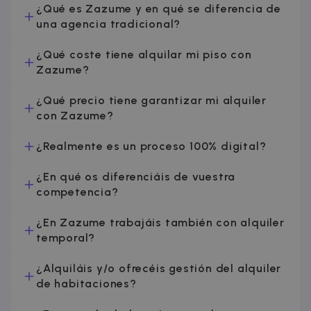
cf_chl_3
1 hora
Cloudflare, Inc.
¿Qué es Zazume y en qué se diferencia de
faq.zazume.com
una agencia tradicional?
CookieScriptConsent
1 año
CookieScript
.zazume.com
¿Qué coste tiene alquilar mi piso con
Zazume?
¿Qué precio tiene garantizar mi alquiler
con Zazume?
¿Realmente es un proceso 100% digital?
¿En qué os diferenciáis de vuestra
competencia?
Política de Privacidad de
__cfruid
Sesión
Cloudflare Inc.
Google
¿En Zazume trabajáis también con alquiler
.zazume.zendesk.com
temporal?
¿Alquiláis y/o ofrecéis gestión del alquiler
de habitaciones?
cf_clearance
1 año
Cloudflare, Inc.