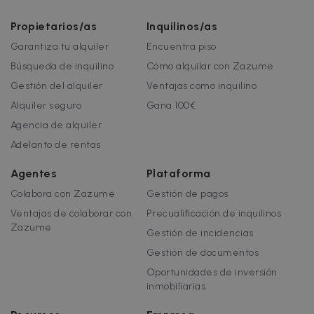
haya visto
sitios.
antes de
visitar dic
Propietarios/as
Inquilinos/as
sitio web.
Garantiza tu alquiler
Encuentra piso
test_cookie
15 minutos
DoubleClic
Google LLC
(que es
.doubleclick.net
Búsqueda de inquilino
Cómo alquilar con Zazume
propiedad
Google)
Gestión del alquiler
Ventajas como inquilino
establece
esta cooki
Alquiler seguro
Gana 100€
para
determinar
Agencia de alquiler
el navegad
del visitan
Adelanto de rentas
del sitio w
admite
cookies.
Agentes
Plataforma
uuid
5 meses 4
Esta cookie
MediaMath Inc.
Colabora con Zazume
Gestión de pagos
semanas
utiliza para
sibautomation.com
optimizar l
Ventajas de colaborar con
Precualificación de inquilinos
relevancia
Zazume
los anunci
Gestión de incidencias
mediante l
recopilaci
Gestión de documentos
de datos d
visitantes 
Oportunidades de inversión
varios sitio
inmobiliarias
web; este
intercamb
de datos d