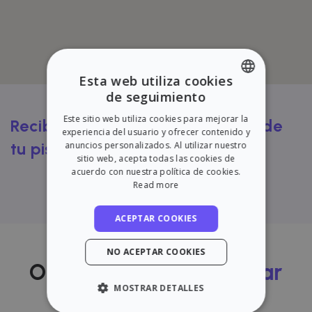
Esta web utiliza cookies
de seguimiento
ENGLISH
Este sitio web utiliza cookies para mejorar la
Recibe una tasación de alquiler de
SPANISH
experiencia del usuario y ofrecer contenido y
tu piso GRATIS
anuncios personalizados. Al utilizar nuestro
sitio web, acepta todas las cookies de
acuerdo con nuestra política de cookies.
Prueba nuestra calculadora
Read more
ACEPTAR COOKIES
NO ACEPTAR COOKIES
Opiniones sobre
alquilar
MOSTRAR DETALLES
con Zazume