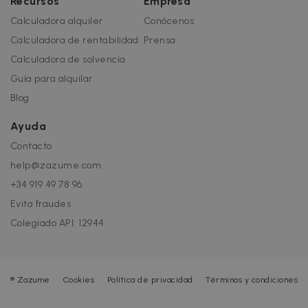
Recursos
Empresa
visitantes
normalme
Calculadora alquiler
Conócenos
lo
proporcio
Calculadora de rentabilidad
Prensa
un centro 
datos de
Calculadora de solvencia
terceros o
intercamb
Guía para alquilar
de anuncio
Blog
_fbp
2 meses 4
Utilizado p
Meta Platform
semanas
Facebook
Inc.
para ofrec
.zazume.com
Ayuda
una serie 
productos
Contacto
publicitario
como ofer
help@zazume.com
en tiempo
real de
+34 919 49 78 96
anunciante
externos.
Evita fraudes
Colegiado API: 12944
®
Zazume
Cookies
Política de privacidad
Términos y condiciones