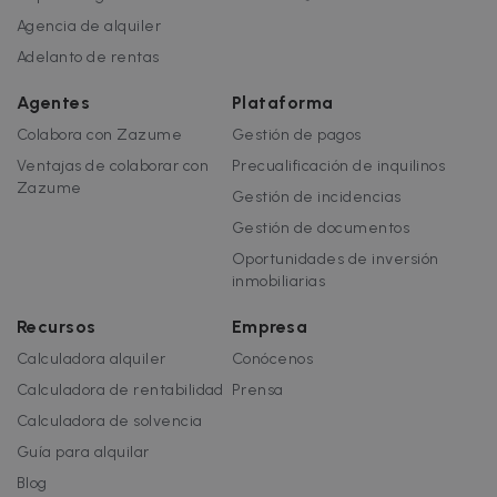
Las cookies estrictamente necesarias
Agencia de alquiler
permiten la funcionalidad central del sitio
web, como el inicio de sesión del usuario y la
Adelanto de rentas
administración de la cuenta. El sitio web no
puede utilizarse correctamente sin las cookies
estrictamente necesarias.
Agentes
Plataforma
Nombre
Proveedor / Dominio
Vencimiento
Colabora con Zazume
Gestión de pagos
cf_chl_3
1 hora
Ventajas de colaborar con
Precualificación de inquilinos
Cloudflare, Inc.
faq.zazume.com
Zazume
Gestión de incidencias
CookieScriptConsent
1 año
CookieScript
Gestión de documentos
.zazume.com
Oportunidades de inversión
inmobiliarias
Recursos
Empresa
Calculadora alquiler
Conócenos
Calculadora de rentabilidad
Prensa
Calculadora de solvencia
Guía para alquilar
Blog
Política de Privacidad de