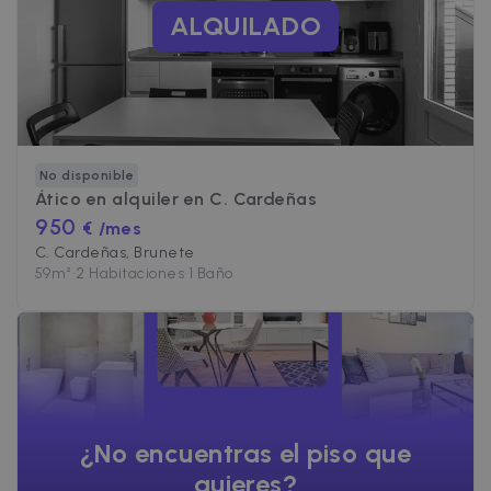
ALQUILADO
No disponible
Ático en alquiler en
C. Cardeñas
950
€ /mes
C. Cardeñas, Brunete
59
m²
•
2 Habitaciones
•
1 Baño
¿No encuentras el piso que
quieres?