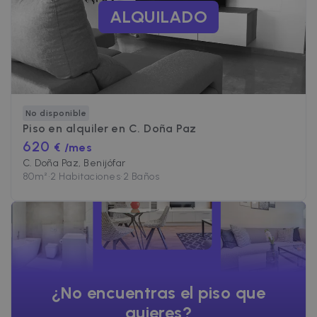
ALQUILADO
No disponible
Piso en alquiler en
C. Doña Paz
620
€ /mes
C. Doña Paz, Benijófar
80
m²
•
2 Habitaciones
•
2 Baños
¿No encuentras el piso que
quieres?