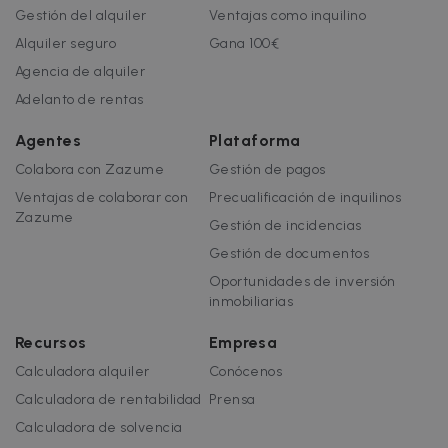
Gestión del alquiler
Ventajas como inquilino
Las cookies estrictamente necesarias
Alquiler seguro
Gana 100€
permiten la funcionalidad central del sitio
web, como el inicio de sesión del usuario y la
Agencia de alquiler
administración de la cuenta. El sitio web no
puede utilizarse correctamente sin las cookies
Adelanto de rentas
estrictamente necesarias.
Agentes
Plataforma
Nombre
Proveedor / Dominio
Vencimiento
Colabora con Zazume
Gestión de pagos
cf_chl_3
1 hora
Cloudflare, Inc.
faq.zazume.com
Ventajas de colaborar con
Precualificación de inquilinos
CookieScriptConsent
1 año
Zazume
CookieScript
Gestión de incidencias
.zazume.com
Gestión de documentos
Oportunidades de inversión
inmobiliarias
Recursos
Empresa
Calculadora alquiler
Conócenos
Calculadora de rentabilidad
Prensa
Calculadora de solvencia