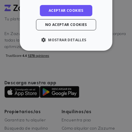
ACEPTAR COOKIES
Tu plataforma para alquilar bien
NO ACEPTAR COOKIES
En Zazume ofrecemos un software inmobiliario que incorpora
MOSTRAR DETALLES
todas las herramientas que necesitas para gestionar y
optimizar tu alquiler.
ESTRICTAMENTE NECESARIAS
RENDIMIENTO
ORIENTACIÓN
Descarga nuestra app
FUNCIONALIDAD
Propietarios/as
Inquilinos/as
Garantiza tu alquiler
Encuentra piso
Estrictamente necesarias
Rendimiento
Búsqueda de inquilino
Cómo alquilar con Zazume
Orientación
Funcionalidad