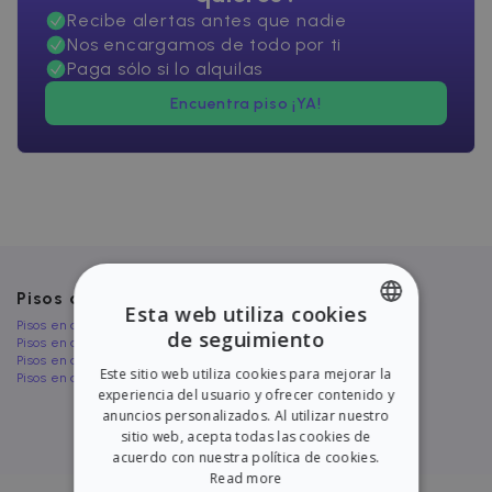
Recibe alertas antes que nadie
Nos encargamos de todo por ti
Paga sólo si lo alquilas
Encuentra piso ¡YA!
Pisos cerca de Benijófar
Esta web utiliza cookies
Pisos en alquiler en Las Lomas
de seguimiento
Pisos en alquiler en Pilar de la Horadada
ENGLISH
Pisos en alquiler en Moraira
Este sitio web utiliza cookies para mejorar la
Pisos en alquiler en Arenals del Sol
SPANISH
experiencia del usuario y ofrecer contenido y
anuncios personalizados. Al utilizar nuestro
sitio web, acepta todas las cookies de
acuerdo con nuestra política de cookies.
Read more