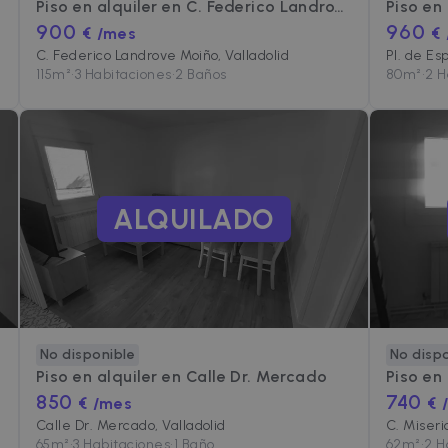
Piso en alquiler en
C. Federico Landrove Moiño
Piso en
900
960
€ /mes
€
C. Federico Landrove Moiño, Valladolid
Pl. de Es
115
m²
•
3 Habitaciones
•
2 Baños
80
m²
•
2 H
ALQUILADO
No disponible
No disp
Piso en alquiler en
Calle Dr. Mercado
Piso en
850
740
€ /mes
€ 
Calle Dr. Mercado, Valladolid
C. Miseri
65
m²
•
3 Habitaciones
•
1 Baño
62
m²
•
2 H