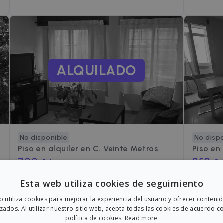
ALQUILADO
No disponible
No disp
Piso en alquiler en
C. Veinte Metros
Piso en
700
850
€ /mes
€ 
C. Veinte Metros, Valladolid
C. del Am
Esta web utiliza cookies de seguimiento
62
m²
•
2 Habitaciones
•
1 Baño
75
m²
•
3 H
eb utiliza cookies para mejorar la experiencia del usuario y ofrecer conteni
zados. Al utilizar nuestro sitio web, acepta todas las cookies de acuerdo c
política de cookies.
Read more