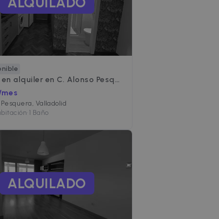
ALQUILADO
onible
 en alquiler en
C. Alonso Pesquera
 /mes
 Pesquera, Valladolid
abitación
•
1 Baño
ALQUILADO