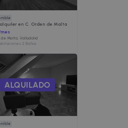
onible
 alquiler en
C. Orden de Malta
/mes
de Malta, Valladolid
abitaciones
•
2 Baños
ALQUILADO
onible