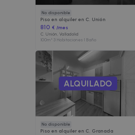
uuid
MediaMat
sibautoma
No disponible
Piso en alquiler en
C. Unión
_fbp
Meta Plat
810
Inc.
€ /mes
.zazume.c
C. Unión, Valladolid
100
m²
•
3 Habitaciones
•
1 Baño
ALQUILADO
No disponible
Piso en alquiler en
C. Granada