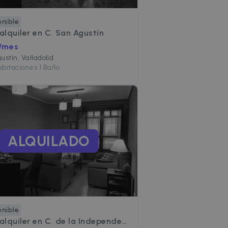
s anuncios mediante la
 este intercambio de datos
datos de terceros o un
onible
 alquiler en
C. San Agustín
tos publicitarios, como
 /mes
ustín, Valladolid
abitaciones
•
1 Baño
ALQUILADO
onible
 alquiler en
C. de la Independencia