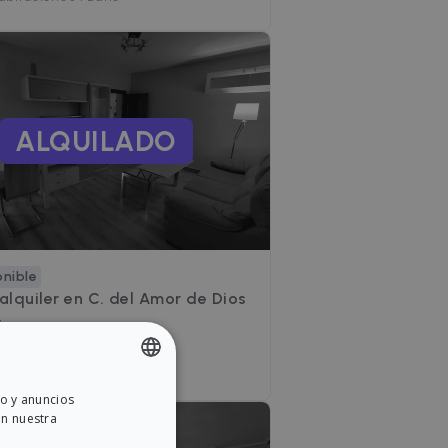
ALQUILADO
onible
 alquiler en
C. del Amor de Dios
/mes
or de Dios, Valladolid
abitaciones
•
1 Baño
do y anuncios
ENGLISH
on nuestra
SPANISH