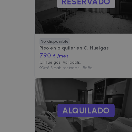
RESERVADO
No disponible
Piso en alquiler en
C. Huelgas
790
€ /mes
C. Huelgas, Valladolid
90
m²
•
3 Habitaciones
•
1 Baño
ALQUILADO