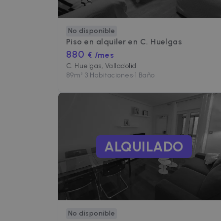
No disponible
Piso en alquiler en
C. Huelgas
880
€ /mes
C. Huelgas, Valladolid
89
m²
•
3 Habitaciones
•
1 Baño
ALQUILADO
No disponible