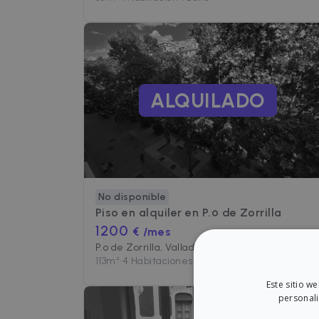
ALQUILADO
No disponible
Piso en alquiler en
P.º de Zorrilla
1200
€ /mes
P.º de Zorrilla, Valladolid
113
m²
•
4 Habitaciones
•
2 Baños
Este sitio w
personali