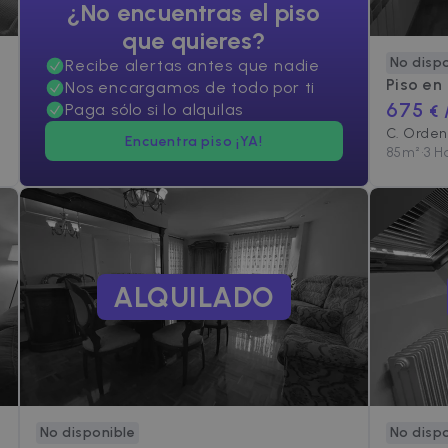
¿No encuentras el piso
que quieres?
No disp
Recibe alertas antes que nadie
Piso en
Nos encargamos de todo por ti
675
Paga sólo si lo alquilas
€ 
C. Orden 
Encuentra piso ¡YA!
85
m²
•
3 H
ALQUILADO
No disponible
No disp