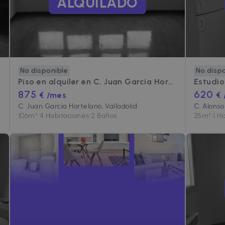
ALQUILADO
No disponible
No disp
Piso en alquiler en
C. Juan García Hortelano
Estudio
875
620
€ /mes
€
C. Juan García Hortelano, Valladolid
C. Alonso
106
m²
•
4 Habitaciones
•
2 Baños
25
m²
•
1 H