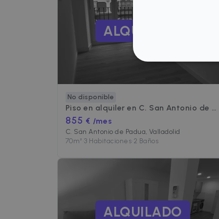
ALQUILADO
ESTRICTAME
No disponible
Piso en alquiler en
C. San Antonio de Padua
855
€ /mes
Las cookies estrictamente n
C. San Antonio de Padua, Valladolid
administración de la cuenta
70
m²
•
3 Habitaciones
•
2 Baños
Nombre
P
cf_chl_3
C
f
CookieScriptConsent
C
.
ALQUILADO