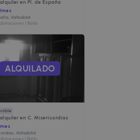
 alquiler en
Pl. de España
 /mes
paña, Valladolid
abitaciones
•
1 Baño
ALQUILADO
onible
 alquiler en
C. Misericordias
/mes
cordias, Valladolid
abitaciones
•
1 Baño