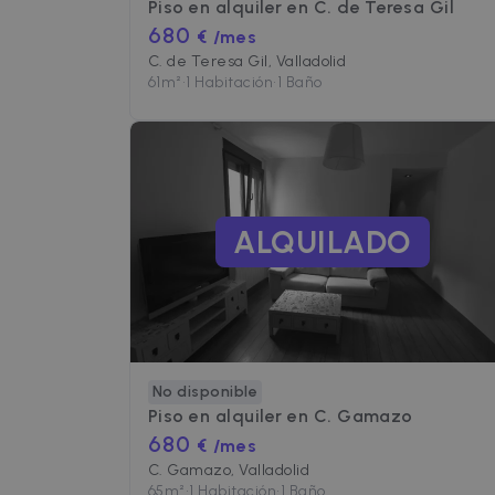
Piso en alquiler en
C. de Teresa Gil
680
€ /mes
C. de Teresa Gil, Valladolid
61
m²
•
1 Habitación
•
1 Baño
ALQUILADO
No disponible
Piso en alquiler en
C. Gamazo
680
€ /mes
C. Gamazo, Valladolid
65
m²
•
1 Habitación
•
1 Baño