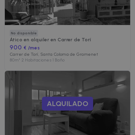
No disponible
Ático en alquiler en
Carrer de Torí
900
€ /mes
Carrer de Torí, Santa Coloma de Gramenet
80
m²
•
2 Habitaciones
•
1 Baño
ALQUILADO