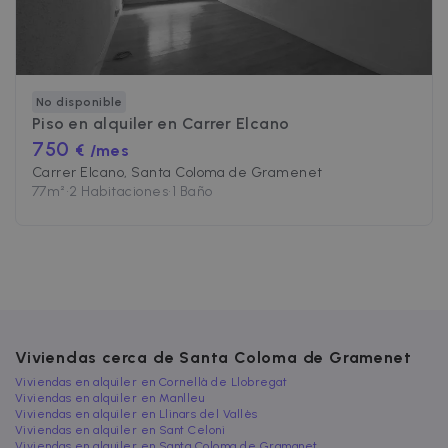
Estrictamente necesarias
Rendimiento
Orientación
Funcionalidad
No disponible
Piso en alquiler en
Carrer Elcano
Las cookies estrictamente necesarias
750
permiten la funcionalidad central del sitio
€ /mes
web, como el inicio de sesión del usuario y la
Carrer Elcano, Santa Coloma de Gramenet
administración de la cuenta. El sitio web no
77
m²
•
2 Habitaciones
•
1 Baño
puede utilizarse correctamente sin las cookies
estrictamente necesarias.
Nombre
Proveedor / Dominio
Vencimiento
cf_chl_3
1 hora
Cloudflare, Inc.
faq.zazume.com
CookieScriptConsent
1 año
CookieScript
.zazume.com
Viviendas cerca de Santa Coloma de Gramenet
Viviendas en alquiler en Cornellà de Llobregat
Viviendas en alquiler en Manlleu
Viviendas en alquiler en Llinars del Vallès
Viviendas en alquiler en Sant Celoni
Viviendas en alquiler en Santa Coloma de Gramanet