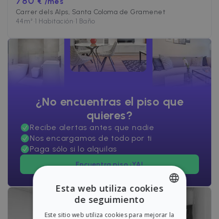
780
€ /mes
Carrer dels Alps, Santa Coloma de Gramenet
44
m²
•
1 Habitación
•
1 Baño
¿No encuentras el piso que
quieres?
Recibe alertas antes que nadie
Nos encargamos de todo por ti
Paga sólo si lo alquilas
Encuentra piso ¡YA!
Esta web utiliza cookies
de seguimiento
ENGLISH
Este sitio web utiliza cookies para mejorar la