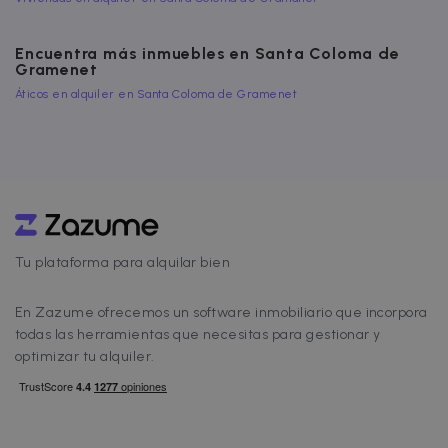
Encuentra más inmuebles en Santa Coloma de
Gramenet
Áticos en alquiler en Santa Coloma de Gramenet
Política de Privacidad de
__cfruid
Sesión
Cloudflare Inc.
Google
.zazume.zendesk.com
cf_clearance
1 año
Tu plataforma para alquilar bien
Cloudflare, Inc.
.faq.zazume.com
__cfruid
Sesión
Cloudflare Inc.
En Zazume ofrecemos un software inmobiliario que incorpora
.faq.zazume.com
todas las herramientas que necesitas para gestionar y
optimizar tu alquiler.