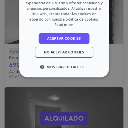
SPANISH
experiencia del usuario y ofrecer contenido y
anuncios personalizados. Al utilizar nuestro
ALQUILADO
sitio web, acepta todas las cookies de
acuerdo con nuestra política de cookies.
Read more
ACEPTAR COOKIES
No disponible
NO ACEPTAR COOKIES
Piso en alquiler en
Av. de Francesc Macià
690
€ /mes
MOSTRAR DETALLES
Av. de Francesc Macià, Santa Coloma de Gramenet
50
m²
•
2 Habitaciones
•
1 Baño
ESTRICTAMENTE NECESARIAS
RENDIMIENTO
ORIENTACIÓN
ALQUILADO
FUNCIONALIDAD