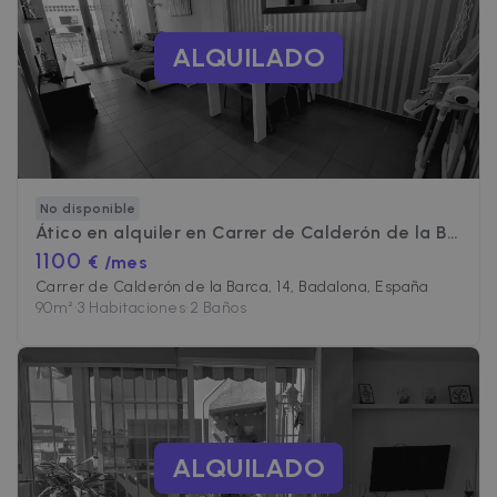
ALQUILADO
No disponible
Ático en alquiler en
Carrer de Calderón de la Barca
1100
€ /mes
Carrer de Calderón de la Barca, 14, Badalona, España
90
m²
•
3 Habitaciones
•
2 Baños
ALQUILADO