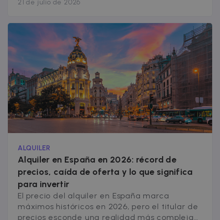
21 de julio de 2026
millones de euros, una cifra histórica y un 36%
más que todo lo invertido en 2025. Una parte
importante de ese dinero, 1.600 millones en
año y medio, viene de [&hellip;]
ALQUILER
Alquiler en España en 2026: récord de
precios, caída de oferta y lo que significa
para invertir
El precio del alquiler en España marca
máximos históricos en 2026, pero el titular de
precios esconde una realidad más compleja