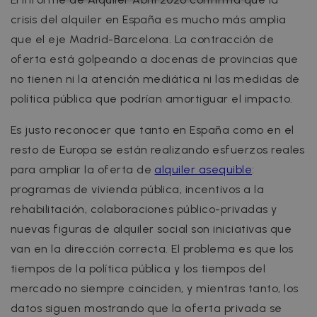
ESTRICTAMENTE NECESARIAS
crisis del alquiler en España es mucho más amplia
RENDIMIENTO
que el eje Madrid-Barcelona. La contracción de
oferta está golpeando a docenas de provincias que
ORIENTACIÓN
no tienen ni la atención mediática ni las medidas de
política pública que podrían amortiguar el impacto.
FUNCIONALIDAD
Es justo reconocer que tanto en España como en el
resto de Europa se están realizando esfuerzos reales
para ampliar la oferta de
alquiler asequible
:
Estrictamente necesarias
Rendimiento
programas de vivienda pública, incentivos a la
Orientación
Funcionalidad
rehabilitación, colaboraciones público-privadas y
Las cookies estrictamente necesarias
nuevas figuras de alquiler social son iniciativas que
permiten la funcionalidad central del sitio
web, como el inicio de sesión del usuario y la
van en la dirección correcta. El problema es que los
administración de la cuenta. El sitio web no
puede utilizarse correctamente sin las cookies
tiempos de la política pública y los tiempos del
estrictamente necesarias.
mercado no siempre coinciden, y mientras tanto, los
Nombre
Proveedor / Dominio
Vencimiento
datos siguen mostrando que la oferta privada se
cf_chl_3
1 hora
Cloudflare, Inc.