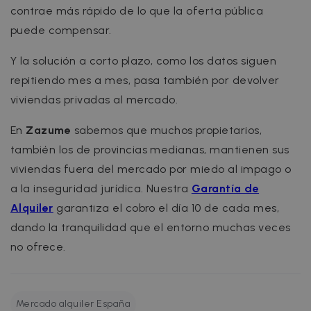
faq.zazume.com
contrae más rápido de lo que la oferta pública
CookieScriptConsent
1 año
puede compensar.
CookieScript
.zazume.com
Y la solución a corto plazo, como los datos siguen
repitiendo mes a mes, pasa también por devolver
viviendas privadas al mercado.
En
Zazume
sabemos que muchos propietarios,
también los de provincias medianas, mantienen sus
viviendas fuera del mercado por miedo al impago o
a la inseguridad jurídica. Nuestra
Garantía de
Política de Privacidad de
Alquiler
garantiza el cobro el día 10 de cada mes,
__cfruid
Sesión
Cloudflare Inc.
Google
.zazume.zendesk.com
dando la tranquilidad que el entorno muchas veces
no ofrece.
cf_clearance
1 año
Cloudflare, Inc.
Mercado alquiler España