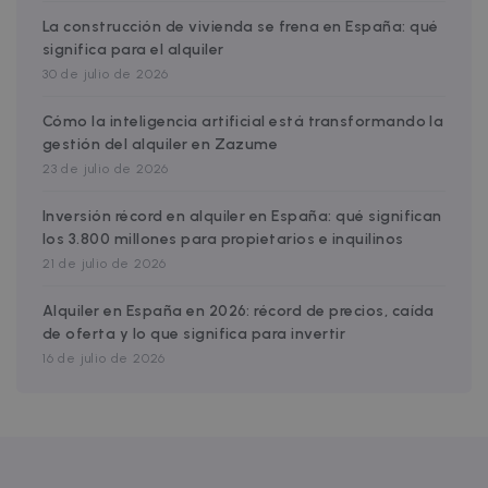
sitios.
antes de
La construcción de vivienda se frena en España: qué
visitar dic
sitio web.
significa para el alquiler
test_cookie
15 minutos
DoubleClic
Google LLC
30 de julio de 2026
(que es
.doubleclick.net
propiedad
Google)
Cómo la inteligencia artificial está transformando la
establece
gestión del alquiler en Zazume
esta cooki
para
23 de julio de 2026
determinar
el navegad
del visitan
Inversión récord en alquiler en España: qué significan
del sitio w
los 3.800 millones para propietarios e inquilinos
admite
cookies.
21 de julio de 2026
uuid
5 meses 4
Esta cookie
MediaMath Inc.
semanas
utiliza para
sibautomation.com
Alquiler en España en 2026: récord de precios, caída
optimizar l
de oferta y lo que significa para invertir
relevancia
los anunci
16 de julio de 2026
mediante l
recopilaci
de datos d
visitantes 
varios sitio
web; este
intercamb
de datos d
visitantes