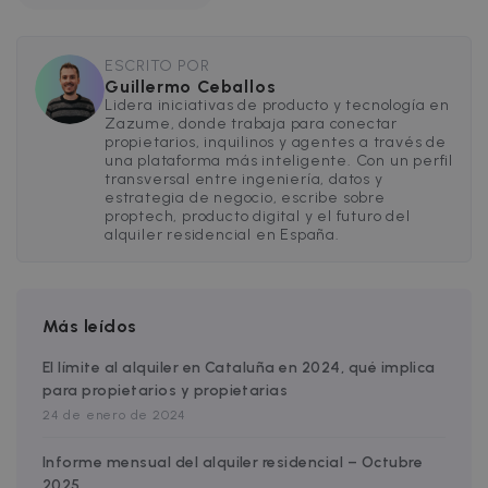
.faq.zazume.com
__cfruid
Sesión
Cloudflare Inc.
.faq.zazume.com
ESCRITO POR
Guillermo Ceballos
Lidera iniciativas de producto y tecnología en
Zazume, donde trabaja para conectar
propietarios, inquilinos y agentes a través de
una plataforma más inteligente. Con un perfil
transversal entre ingeniería, datos y
estrategia de negocio, escribe sobre
proptech, producto digital y el futuro del
alquiler residencial en España.
Proveedor /
Nombre
Vencimiento
Proveedor /
Dominio
Nombre
Vencimiento
Descripci
Dominio
ZZM_EXIT_MODAL
.zazume.com
1 día
Proveedor /
Nombre
Vencimiento
Descripció
Más leídos
_ga_EX900ZSVMT
.zazume.com
1 año 1 mes
This cookie
Dominio
used by
Google
zzm-
.zazume.com
2 semanas
Permite a
El límite al alquiler en Cataluña en 2024, qué implica
Analytics t
tracking
Zazume
persist se
para propietarios y propietarias
poder
state.
identificar
sib_cuid
.www.zazume.com
5 meses 4
24 de enero de 2024
como nos
semanas
_ga
1 año 1 mes
Este nomb
Google LLC
conociste
de cookie 
.zazume.com
Informe mensual del alquiler residencial – Octubre
_hjSessionUser_2719178
.zazume.com
1 año
asociado 
IDE
1 año
Esta cookie
Google LLC
Google
establecid
.doubleclick.net
2025