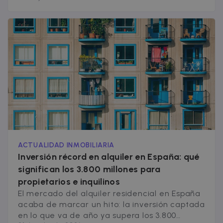
del 44,8% en la edificación. El ritmo actual se
aleja todavía más de las 200.000 viviendas
anuales que el mercado español requeriría
para cubrir la [&hellip;]
ACTUALIDAD INMOBILIARIA
Inversión récord en alquiler en España: qué
significan los 3.800 millones para
propietarios e inquilinos
El mercado del alquiler residencial en España
acaba de marcar un hito: la inversión captada
en lo que va de año ya supera los 3.800