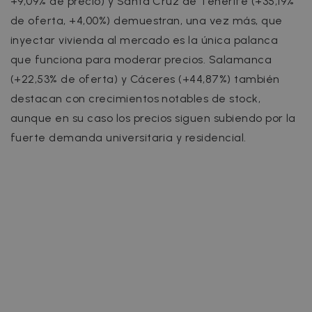
+9,09% de precio) y Santa Cruz de Tenerife (+35,19%
de oferta, +4,00%) demuestran, una vez más, que
inyectar vivienda al mercado es la única palanca
que funciona para moderar precios. Salamanca
(+22,53% de oferta) y Cáceres (+44,87%) también
destacan con crecimientos notables de stock,
aunque en su caso los precios siguen subiendo por la
fuerte demanda universitaria y residencial.