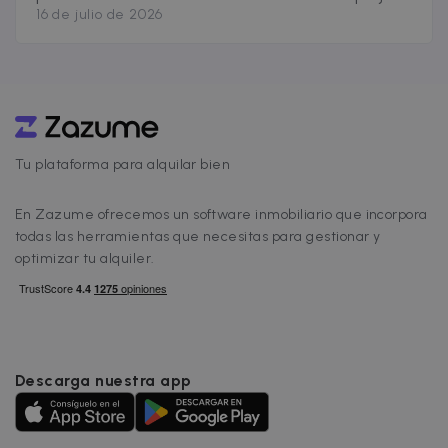
16 de julio de 2026
para quien quiere invertir: la oferta disponible
se contrae, la regulación avanza en más
comunidades y la brecha entre mercados
libres y zonas tensionadas no para de crecer.
Antes de tomar cualquier decisión de
[&hellip;]
Tu plataforma para alquilar bien
En Zazume ofrecemos un software inmobiliario que incorpora
todas las herramientas que necesitas para gestionar y
optimizar tu alquiler.
Descarga nuestra app