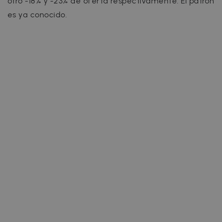
otro -18% y -23% de oferta respectivamente. El patrón
es ya conocido.