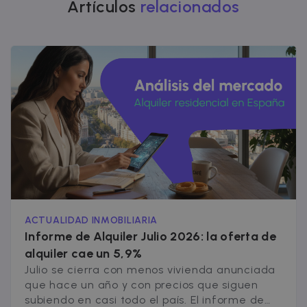
Artículos
relacionados
normalme
lo
proporcio
un centro 
datos de
terceros o
intercamb
de anuncio
_fbp
2 meses 4
Utilizado p
Meta Platform
semanas
Facebook
Inc.
para ofrec
.zazume.com
una serie 
productos
publicitario
como ofer
en tiempo
real de
anunciante
externos.
ACTUALIDAD INMOBILIARIA
Informe de Alquiler Julio 2026: la oferta de
alquiler cae un 5,9%
Julio se cierra con menos vivienda anunciada
que hace un año y con precios que siguen
subiendo en casi todo el país. El informe de