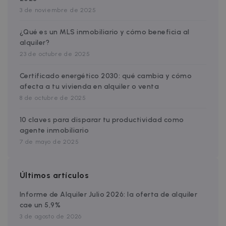
_hjSession_2719178
.zazume.com
29 minutos
Universal
por
59 segundos
Analytics,
3 de noviembre de 2025
Doubleclic
es una
lleva a cab
actualizac
_help_center_session
faq.zazume.com
Sesión
informaci
significati
¿Qué es un MLS inmobiliario y cómo beneficia al
sobre cóm
servicio d
el usuario
alquiler?
análisis de
final utiliza
Google m
sitio web y
23 de octubre de 2025
utilizado. 
cualquier
cookie se
publicidad
utiliza par
que el
Certificado energético 2030: qué cambia y cómo
distinguir
usuario fin
afecta a tu vivienda en alquiler o venta
usuarios ú
haya visto
asignando
antes de
8 de octubre de 2025
número
visitar dic
generado
sitio web.
aleatoria
10 claves para disparar tu productividad como
como
_gcl_au
2 meses 4
Esta cookie
Google LLC
identifica
agente inmobiliario
semanas
establecid
.zazume.com
de cliente
por
7 de mayo de 2025
incluye en
Doubleclic
cada solic
lleva a cab
de página
informaci
un sitio y 
sobre cóm
utiliza par
Últimos artículos
el usuario
calcular lo
final utiliza
datos de
sitio web y
visitantes,
Informe de Alquiler Julio 2026: la oferta de alquiler
cualquier
sesiones y
publicidad
cae un 5,9%
campañas 
que el
los inform
3 de agosto de 2026
usuario fin
de análisis
haya visto