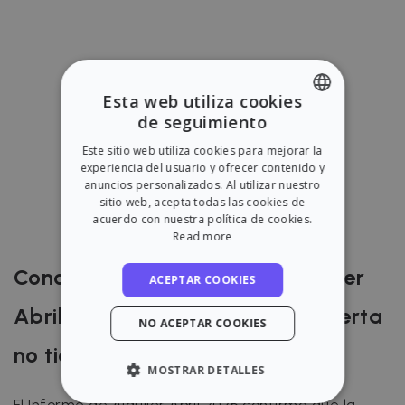
Esta web utiliza cookies
de seguimiento
ENGLISH
Este sitio web utiliza cookies para mejorar la
SPANISH
experiencia del usuario y ofrecer contenido y
anuncios personalizados. Al utilizar nuestro
sitio web, acepta todas las cookies de
acuerdo con nuestra política de cookies.
Read more
Conclusión del Informe de Alquiler
ACEPTAR COOKIES
Abril 2026: el problema de la oferta
NO ACEPTAR COOKIES
no tiene fronteras
MOSTRAR DETALLES
El Informe de Alquiler Abril 2026 confirma que la