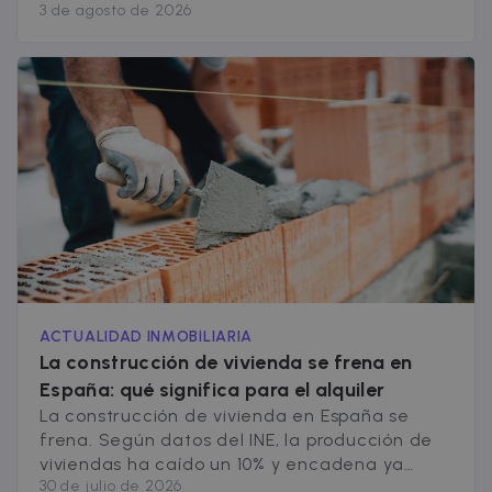
3 de agosto de 2026
alquiler de Julio 2026, nos indica que la oferta
de alquiler de pisos de 3 habitaciones cae un
5,9% interanual, y la de 2 habitaciones
retrocede un 3,5%. Es el [&hellip;]
ACTUALIDAD INMOBILIARIA
La construcción de vivienda se frena en
España: qué significa para el alquiler
La construcción de vivienda en España se
frena. Según datos del INE, la producción de
viviendas ha caído un 10% y encadena ya
30 de julio de 2026
cinco meses de descensos, con un desplome