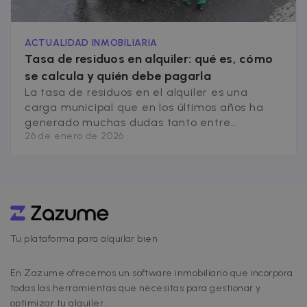
ACTUALIDAD INMOBILIARIA
Tasa de residuos en alquiler: qué es, cómo
se calcula y quién debe pagarla
La tasa de residuos en el alquiler es una
carga municipal que en los últimos años ha
generado muchas dudas tanto entre
26 de enero de 2026
propietarios como entre inquilinos. En este
artículo te explicamos de forma sencilla qué
es, cómo funciona según la normativa
española y qué obligaciones tienen las partes
en un contrato de alquiler. ¿Qué es [&hellip;]
Tu plataforma para alquilar bien
En Zazume ofrecemos un software inmobiliario que incorpora
todas las herramientas que necesitas para gestionar y
optimizar tu alquiler.