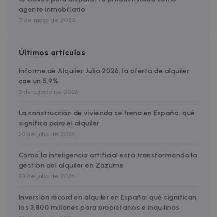
agente inmobiliario
7 de mayo de 2025
Últimos artículos
Informe de Alquiler Julio 2026: la oferta de alquiler
Política de Privacidad de
cae un 5,9%
__cfruid
Sesión
Cloudflare Inc.
Google
3 de agosto de 2026
.zazume.zendesk.com
La construcción de vivienda se frena en España: qué
significa para el alquiler
30 de julio de 2026
cf_clearance
1 año
Cloudflare, Inc.
.faq.zazume.com
Cómo la inteligencia artificial está transformando la
gestión del alquiler en Zazume
__cfruid
Sesión
Cloudflare Inc.
.faq.zazume.com
23 de julio de 2026
Inversión récord en alquiler en España: qué significan
los 3.800 millones para propietarios e inquilinos