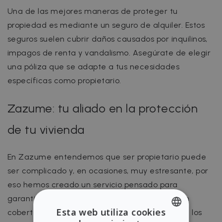
Una de las mejores maneras de proteger tu
propiedad es mediante un seguro de alquiler. Estos
seguros suelen cubrir daños causados por inquilinos,
impagos de renta y vandalismo. Asegúrate de elegir
una póliza que se adapte a tus necesidades
específicas como propietario.
Zazume: tu aliado en la protección
de tu vivienda
En Zazume entendemos que ser propietario puede
ser complicado y, en ocasiones, muy estresante, por
eso hemos creado un servicio pensado para
garantizarte la tranquilidad que necesitas, con
Esta web utiliza cookies
coberturas que van más allá de lo que ofrecen los