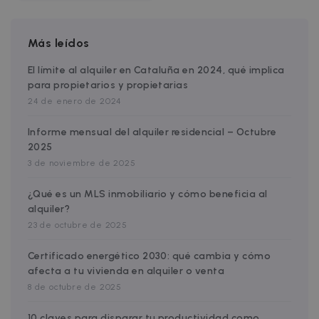
FUNCIONALIDAD
Más leídos
El límite al alquiler en Cataluña en 2024, qué implica
Estrictamente necesarias
Rendimiento
para propietarios y propietarias
Orientación
Funcionalidad
24 de enero de 2024
Las cookies estrictamente necesarias
Informe mensual del alquiler residencial – Octubre
permiten la funcionalidad central del sitio
2025
web, como el inicio de sesión del usuario y la
administración de la cuenta. El sitio web no
3 de noviembre de 2025
puede utilizarse correctamente sin las cookies
estrictamente necesarias.
¿Qué es un MLS inmobiliario y cómo beneficia al
Nombre
Proveedor / Dominio
Vencimiento
alquiler?
cf_chl_3
1 hora
Cloudflare, Inc.
23 de octubre de 2025
faq.zazume.com
CookieScriptConsent
1 año
CookieScript
Certificado energético 2030: qué cambia y cómo
.zazume.com
afecta a tu vivienda en alquiler o venta
8 de octubre de 2025
10 claves para disparar tu productividad como