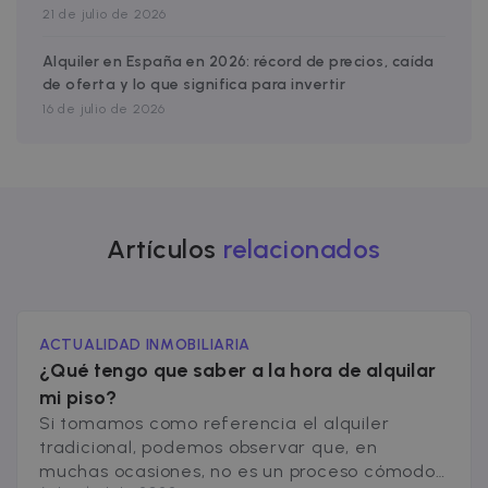
visitar dic
21 de julio de 2026
sitio web.
test_cookie
15 minutos
DoubleClic
Alquiler en España en 2026: récord de precios, caída
Google LLC
(que es
.doubleclick.net
de oferta y lo que significa para invertir
propiedad
Google)
16 de julio de 2026
establece
esta cooki
para
determinar
el navegad
del visitan
del sitio w
admite
Artículos
relacionados
cookies.
uuid
5 meses 4
Esta cookie
MediaMath Inc.
semanas
utiliza para
sibautomation.com
optimizar l
relevancia
los anunci
ACTUALIDAD INMOBILIARIA
mediante l
recopilaci
¿Qué tengo que saber a la hora de alquilar
de datos d
mi piso?
visitantes 
varios sitio
Si tomamos como referencia el alquiler
web; este
intercamb
tradicional, podemos observar que, en
de datos d
muchas ocasiones, no es un proceso cómodo.
visitantes