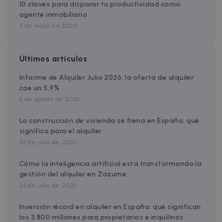
59 segundos
Analytics,
10 claves para disparar tu productividad como
Doubleclic
es una
lleva a cab
agente inmobiliario
actualizac
_help_center_session
faq.zazume.com
Sesión
informaci
significati
7 de mayo de 2025
sobre cóm
servicio d
el usuario
análisis de
final utiliza
Google m
sitio web y
utilizado. 
cualquier
Últimos artículos
cookie se
publicidad
utiliza par
que el
distinguir
usuario fin
Informe de Alquiler Julio 2026: la oferta de alquiler
usuarios ú
haya visto
asignando
cae un 5,9%
antes de
número
visitar dic
3 de agosto de 2026
generado
sitio web.
aleatoria
como
_gcl_au
2 meses 4
Esta cookie
Google LLC
La construcción de vivienda se frena en España: qué
identifica
semanas
establecid
.zazume.com
de cliente
significa para el alquiler
por
incluye en
Doubleclic
cada solic
30 de julio de 2026
lleva a cab
de página
informaci
un sitio y 
sobre cóm
utiliza par
Cómo la inteligencia artificial está transformando la
el usuario
calcular lo
final utiliza
gestión del alquiler en Zazume
datos de
sitio web y
visitantes,
23 de julio de 2026
cualquier
sesiones y
publicidad
campañas 
que el
los inform
Inversión récord en alquiler en España: qué significan
usuario fin
de análisis
haya visto
los 3.800 millones para propietarios e inquilinos
sitios.
antes de