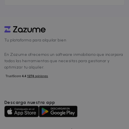
final. El alquiler no les interesa porque los
márgenes son reducidos y requiere del uso de
una tecnología específica para que sea
rentable. Por esto siempre van a priorizar la
publicación o visita de una vivienda en venta
sobre otro de alquiler y alarga el tiempo que
Tu plataforma para alquilar bien
tarda una vivienda en alquilarse.
En Zazume ofrecemos un software inmobiliario que incorpora
todas las herramientas que necesitas para gestionar y
optimizar tu alquiler.
Descarga nuestra app