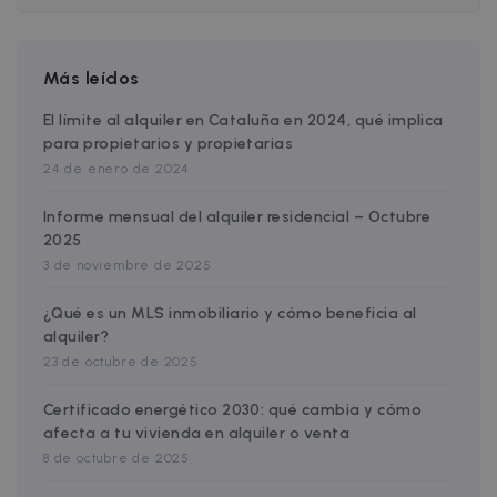
__cfruid
Sesión
Cloudflare Inc.
.faq.zazume.com
Más leídos
El límite al alquiler en Cataluña en 2024, qué implica
para propietarios y propietarias
24 de enero de 2024
Informe mensual del alquiler residencial – Octubre
2025
Proveedor /
Nombre
Vencimiento
3 de noviembre de 2025
Proveedor /
Dominio
Nombre
Vencimiento
Descripci
Dominio
ZZM_EXIT_MODAL
.zazume.com
1 día
Proveedor /
Nombre
Vencimiento
Descripció
¿Qué es un MLS inmobiliario y cómo beneficia al
_ga_EX900ZSVMT
.zazume.com
1 año 1 mes
This cookie
Dominio
used by
alquiler?
Google
zzm-
.zazume.com
2 semanas
Permite a
23 de octubre de 2025
Analytics t
tracking
Zazume
persist se
poder
state.
identificar
Certificado energético 2030: qué cambia y cómo
sib_cuid
.www.zazume.com
5 meses 4
como nos
semanas
_ga
1 año 1 mes
Este nomb
Google LLC
conociste
afecta a tu vivienda en alquiler o venta
de cookie 
.zazume.com
_hjSessionUser_2719178
.zazume.com
1 año
asociado 
8 de octubre de 2025
IDE
1 año
Esta cookie
Google LLC
Google
establecid
.doubleclick.net
_hjSession_2719178
.zazume.com
29 minutos
Universal
por