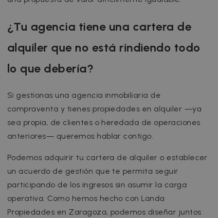
RENDIMIENTO
¿Tu agencia tiene una cartera de
ORIENTACIÓN
alquiler que no está rindiendo todo
FUNCIONALIDAD
lo que debería?
Si gestionas una agencia inmobiliaria de
compraventa y tienes propiedades en alquiler —ya
Estrictamente necesarias
Rendimiento
sea propia, de clientes o heredada de operaciones
Orientación
Funcionalidad
anteriores— queremos hablar contigo.
Las cookies estrictamente necesarias
permiten la funcionalidad central del sitio
Podemos adquirir tu cartera de alquiler o establecer
web, como el inicio de sesión del usuario y la
administración de la cuenta. El sitio web no
un acuerdo de gestión que te permita seguir
puede utilizarse correctamente sin las cookies
estrictamente necesarias.
participando de los ingresos sin asumir la carga
Nombre
Proveedor / Dominio
Vencimiento
operativa. Como hemos hecho con Landa
cf_chl_3
1 hora
Propiedades en Zaragoza, podemos diseñar juntos
Cloudflare, Inc.