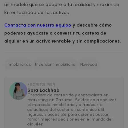
faq.zazume.com
un modelo que se adapte a tu realidad y maximice
CookieScriptConsent
1 año
CookieScript
la rentabilidad de tus activos.
.zazume.com
Contacta con nuestro equipo
y descubre cómo
podemos ayudarte a convertir tu cartera de
alquiler en un activo rentable y sin complicaciones.
Inmobiliarias
Inversión inmobiliaria
Novedad
Política de Privacidad de
ESCRITO POR
__cfruid
Sesión
Cloudflare Inc.
Google
.zazume.zendesk.com
Sara Lachhab
Creadora de contenido y especialista en
marketing en Zazume. Se dedica a analizar
el mercado inmobiliario y a traducir la
actualidad del sector en contenido útil,
riguroso y accesible para quienes buscan
tomar mejores decisiones en el mundo del
cf_clearance
1 año
Cloudflare, Inc.
alquiler.
.faq.zazume.com