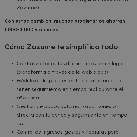
Política de Privacidad de
Zazume).
__cfruid
Sesión
Cloudflare Inc.
Google
.zazume.zendesk.com
Con estos cambios, muchos propietarios ahorran
1.000-3.000 € anuales.
Cómo Zazume te simplifica todo
cf_clearance
1 año
Cloudflare, Inc.
.faq.zazume.com
Centraliza todos tus documentos en un lugar
__cfruid
Sesión
Cloudflare Inc.
.faq.zazume.com
(plataforma a través de la web o app)
Módulo de impuestos en la plataforma para
tener seguimiento en tiempo real durante el
año fiscal.
Gestión de pagos automatizada: conexión
directa con tu banco y seguimiento en tiempo
real.
Proveedor /
Nombre
Vencimiento
Proveedor /
Dominio
Control de ingresos, gastos y facturas para
Nombre
Vencimiento
Descripci
Dominio