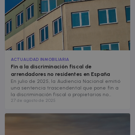
ACTUALIDAD INMOBILIARIA
Fin a la discriminación fiscal de
arrendadores no residentes en España
En julio de 2025, la Audiencia Nacional emitió
una sentencia trascendental que pone fin a
la discriminación fiscal a propietarios no
27 de agosto de 2025
residentes. A partir de ahora, las personas
que poseen propiedades en alquiler en
España pero residen fuera de la Unión
Europea ya pueden deducir gastos
relacionados con sus inmuebles. Esta
resolución corrige una desigualdad [&hellip;]