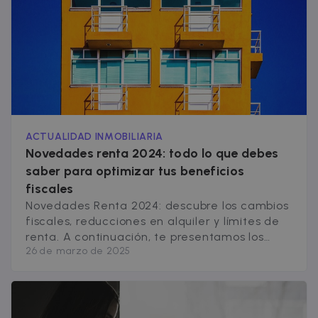
[&hellip;]
ACTUALIDAD INMOBILIARIA
Novedades renta 2024: todo lo que debes
saber para optimizar tus beneficios
fiscales
Novedades Renta 2024: descubre los cambios
fiscales, reducciones en alquiler y límites de
renta. A continuación, te presentamos los
26 de marzo de 2025
cambios más destacados respecto al año
anterior. 1. Reducción del alquiler en 2024:
¿Sigues teniendo derecho al 60%? Hasta 2023,
los propietarios que alquilaban su vivienda
como residencia habitual del inquilino podían