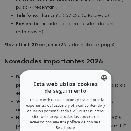
pulsa «Presentar».
Teléfono:
Llama 915 357 326 (cita previa)
Presencial:
Acude a oficina desde 1 de junio
(cita previa)
Plazo final: 30 de junio
(25 si domicilias el pago)
Novedades importantes 2026
Deducciones por eficiencia energética
Esta web utiliza cookies
prorrogadas:
20-60% de lo invertido en mejoras
de seguimiento
energéticas (hasta 31 dic 2026)
ENGLISH
Este sitio web utiliza cookies para mejorar la
Vehículos eléctricos:
Deducción 100% para
SPANISH
experiencia del usuario y ofrecer contenido y
adquisiciones hasta 31 dic 2026
anuncios personalizados. Al utilizar nuestro
sitio web, acepta todas las cookies de
No discriminación fiscal:
Sentencia julio 2025
acuerdo con nuestra política de cookies.
permite que propietarios no residentes fuera UE
Read more