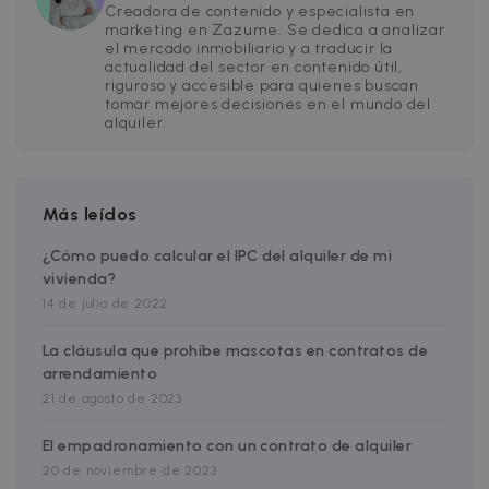
semanas
utiliza para
sibautomation.com
Creadora de contenido y especialista en
optimizar l
marketing en Zazume. Se dedica a analizar
relevancia
el mercado inmobiliario y a traducir la
los anunci
actualidad del sector en contenido útil,
mediante l
recopilaci
riguroso y accesible para quienes buscan
de datos d
tomar mejores decisiones en el mundo del
visitantes 
alquiler.
varios sitio
web; este
intercamb
de datos d
visitantes
normalme
Más leídos
lo
proporcio
un centro 
¿Cómo puedo calcular el IPC del alquiler de mi
datos de
vivienda?
terceros o
intercamb
14 de julio de 2022
de anuncio
_fbp
2 meses 4
Utilizado p
Meta Platform
La cláusula que prohíbe mascotas en contratos de
semanas
Facebook
Inc.
arrendamiento
para ofrec
.zazume.com
una serie 
21 de agosto de 2023
productos
publicitario
como ofer
El empadronamiento con un contrato de alquiler
en tiempo
real de
20 de noviembre de 2023
anunciante