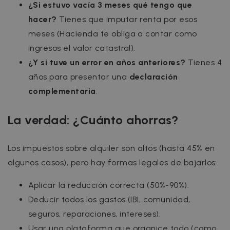
¿Si estuvo vacía 3 meses qué tengo que
Las cookies estrictamente necesarias
hacer?
Tienes que imputar renta por esos
permiten la funcionalidad central del sitio
meses (Hacienda te obliga a contar como
web, como el inicio de sesión del usuario y la
administración de la cuenta. El sitio web no
ingresos el valor catastral).
puede utilizarse correctamente sin las cookies
estrictamente necesarias.
¿Y si tuve un error en años anteriores?
Tienes 4
Nombre
Proveedor / Dominio
Vencimiento
años para presentar una
declaración
cf_chl_3
1 hora
Cloudflare, Inc.
complementaria
.
faq.zazume.com
CookieScriptConsent
1 año
CookieScript
La verdad: ¿Cuánto ahorras?
.zazume.com
Los impuestos sobre alquiler son altos (hasta 45% en
algunos casos), pero hay formas legales de bajarlos:
Aplicar la reducción correcta (50%-90%).
Deducir todos los gastos (IBI, comunidad,
seguros, reparaciones, intereses).
Usar una plataforma que organice todo (como