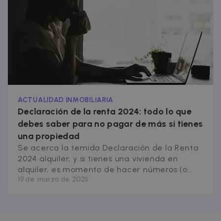
aplicar una reducción del [&hellip;]
ACTUALIDAD INMOBILIARIA
Declaración de la renta 2024: todo lo que
debes saber para no pagar de más si tienes
una propiedad
Se acerca la temida Declaración de la Renta
2024 alquiler, y si tienes una vivienda en
alquiler, es momento de hacer números (o
19 de marzo de 2025
mejor dicho, cuadrarlos bien) para que
Hacienda no te saque ni un euro de más. En
este artículo, te contamos todo lo que
necesitas saber para declarar correctamente