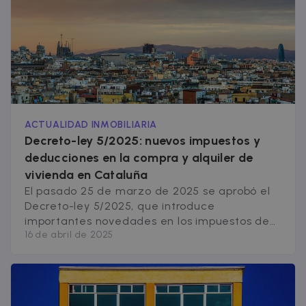
ACTUALIDAD INMOBILIARIA
Decreto-ley 5/2025: nuevos impuestos y
deducciones en la compra y alquiler de
vivienda en Cataluña
El pasado 25 de marzo de 2025 se aprobó el
Decreto-ley 5/2025, que introduce
importantes novedades en los impuestos de
16 de abril de 2025
vivienda en Cataluña 2025. Desde Zazume te
lo contamos de forma clara para que sepas
cómo te afectan estos cambios si estás
pensando en comprar o alquilar piso en
Cataluña este año. Importante: algunas de