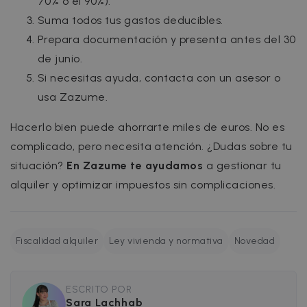
70% o el 90%).
por
incluye en
Doubleclic
cada solic
Suma todos tus gastos deducibles.
lleva a cab
de página
informaci
un sitio y 
Prepara documentación y presenta antes del 30
sobre cóm
utiliza par
el usuario
calcular lo
de junio.
final utiliza
datos de
sitio web y
visitantes,
Si necesitas ayuda, contacta con un asesor o
cualquier
sesiones y
publicidad
campañas 
usa Zazume.
que el
los inform
usuario fin
de análisis
haya visto
sitios.
Hacerlo bien puede ahorrarte miles de euros. No es
antes de
visitar dic
complicado, pero necesita atención. ¿Dudas sobre tu
sitio web.
situación?
En Zazume te ayudamos
a gestionar tu
test_cookie
15 minutos
DoubleClic
Google LLC
(que es
.doubleclick.net
alquiler y optimizar impuestos sin complicaciones.
propiedad
Google)
establece
esta cooki
para
determinar
Fiscalidad alquiler
Ley vivienda y normativa
Novedad
el navegad
del visitan
del sitio w
admite
cookies.
ESCRITO POR
uuid
5 meses 4
Esta cookie
Sara Lachhab
MediaMath Inc.