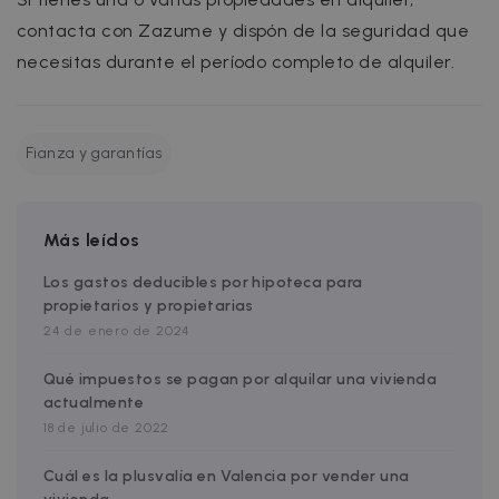
contacta con Zazume y dispón de la seguridad que
ORIENTACIÓN
necesitas durante el período completo de alquiler.
FUNCIONALIDAD
Fianza y garantías
Estrictamente necesarias
Rendimiento
Orientación
Funcionalidad
Más leídos
Las cookies estrictamente necesarias
Los gastos deducibles por hipoteca para
permiten la funcionalidad central del sitio
propietarios y propietarias
web, como el inicio de sesión del usuario y la
administración de la cuenta. El sitio web no
24 de enero de 2024
puede utilizarse correctamente sin las cookies
estrictamente necesarias.
Qué impuestos se pagan por alquilar una vivienda
Nombre
Proveedor / Dominio
Vencimiento
actualmente
cf_chl_3
1 hora
Cloudflare, Inc.
18 de julio de 2022
faq.zazume.com
CookieScriptConsent
1 año
CookieScript
Cuál es la plusvalía en Valencia por vender una
.zazume.com