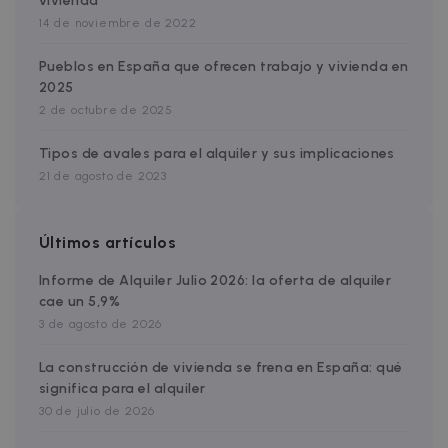
vivienda
14 de noviembre de 2022
Pueblos en España que ofrecen trabajo y vivienda en
2025
2 de octubre de 2025
Tipos de avales para el alquiler y sus implicaciones
21 de agosto de 2023
Política de Privacidad de
Últimos artículos
__cfruid
Sesión
Cloudflare Inc.
Google
.zazume.zendesk.com
Informe de Alquiler Julio 2026: la oferta de alquiler
cae un 5,9%
3 de agosto de 2026
La construcción de vivienda se frena en España: qué
cf_clearance
1 año
Cloudflare, Inc.
.faq.zazume.com
significa para el alquiler
30 de julio de 2026
__cfruid
Sesión
Cloudflare Inc.
.faq.zazume.com