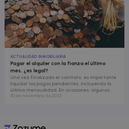
legales relacionados. El [&hellip;]
ACTUALIDAD INMOBILIARIA
Pagar el alquiler con la fianza el último
mes, ¿es legal?
Una vez finalizado el contrato, es importante
liquidar los pagos pendientes, incluyendo la
última mensualidad. En ocasiones, algunos
30 de noviembre de 2023
propietarios optan por retener la fianza si el
valor de esta es igual al coste de la
mensualidad, sin embargo, es recomendable
optar por otras soluciones para solventar
definitivamente el contrato. Para qué sirve la
fianza, pagos [&hellip;]