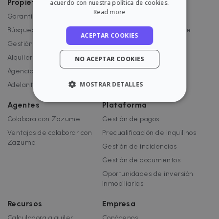
Propietarios/as
Inquilinos/as
acuerdo con nuestra política de cookies.
Read more
Garantiza tu alquiler
Encuentra piso
Búsqueda de inquilino
Cómo alquilar con Zazume
ACEPTAR COOKIES
Gestión del alquiler
Ventajas como inquilino
Alquiler seguro
Gana 100€
NO ACEPTAR COOKIES
Agencia de alquiler
MOSTRAR DETALLES
Adelanto de rentas
Agentes
Plataforma
ESTRICTAMENTE NECESARIAS
Colabora con Zazume
Gestión de pagos
RENDIMIENTO
Ventajas de colaborar con
Precualificación de inquilinos
Zazume
Gestión de incidencias
ORIENTACIÓN
Gestión de documentos
Oportunidades de inversión
FUNCIONALIDAD
inmobiliarias
Recursos
Empresa
Calculadora alquiler
Conócenos