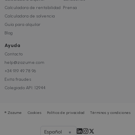
Estrictamente necesarias
Rendimiento
Calculadora de rentabilidad
Prensa
Orientación
Funcionalidad
Calculadora de solvencia
Las cookies estrictamente necesarias
Guía para alquilar
permiten la funcionalidad central del sitio
web, como el inicio de sesión del usuario y la
Blog
administración de la cuenta. El sitio web no
puede utilizarse correctamente sin las cookies
Ayuda
estrictamente necesarias.
Contacto
Nombre
Proveedor / Dominio
Vencimiento
help@zazume.com
cf_chl_3
1 hora
Cloudflare, Inc.
faq.zazume.com
+34 919 49 78 96
CookieScriptConsent
1 año
CookieScript
Evita fraudes
.zazume.com
Colegiado API: 12944
®
Zazume
Cookies
Política de privacidad
Términos y condiciones
Español