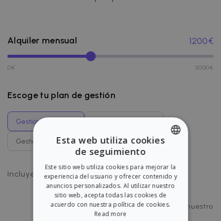
Alquiler mensual
1200
€
0
€
3000
€
Escoge tu plan de gestión
Gestión del alquiler
Alquiler garantizado
Esta web utiliza cookies
Gestión garantizada
Cobertura completa
de seguimiento
ENGLISH
Este sitio web utiliza cookies para mejorar la
SPANISH
Gestión de pagos
Incluye
:
experiencia del usuario y ofrecer contenido y
anuncios personalizados. Al utilizar nuestro
Gestión de incidencias
sitio web, acepta todas las cookies de
acuerdo con nuestra política de cookies.
Chat directo con el inquilino a través de nuestro
Read more
chat