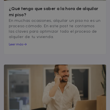
Política de Privacidad de
¿Qué tengo que saber a la hora de alquilar
__cfruid
Sesión
Cloudflare Inc.
Google
.zazume.zendesk.com
mi piso?
En muchas ocasiones, alquilar un piso no es un
proceso cómodo. En este post te contamos
las claves para optimizar todo el proceso de
alquiler de tu vivienda.
cf_clearance
1 año
Cloudflare, Inc.
.faq.zazume.com
Leer más
__cfruid
Sesión
Cloudflare Inc.
.faq.zazume.com
Proveedor /
Nombre
Vencimiento
Proveedor /
Dominio
Nombre
Vencimiento
Descripci
Dominio