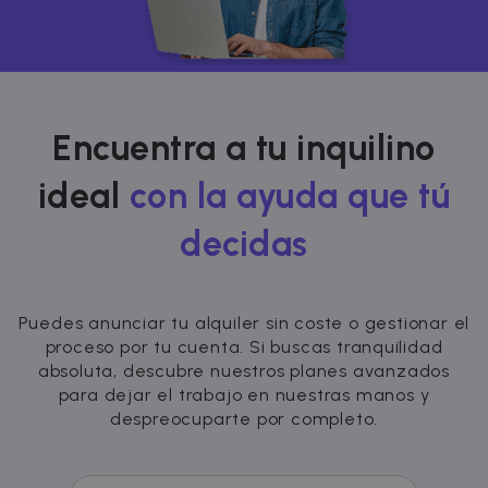
ORIENTACIÓN
FUNCIONALIDAD
Encuentra a tu inquilino
Estrictamente necesarias
Rendimiento
ideal
con la ayuda que tú
Orientación
Funcionalidad
decidas
Las cookies estrictamente necesarias
permiten la funcionalidad central del sitio
web, como el inicio de sesión del usuario y la
administración de la cuenta. El sitio web no
puede utilizarse correctamente sin las cookies
Puedes anunciar tu alquiler sin coste o gestionar el
estrictamente necesarias.
proceso por tu cuenta. Si buscas tranquilidad
Nombre
Proveedor / Dominio
Vencimiento
absoluta, descubre nuestros planes avanzados
cf_chl_3
1 hora
Cloudflare, Inc.
para dejar el trabajo en nuestras manos y
faq.zazume.com
despreocuparte por completo.
CookieScriptConsent
1 año
CookieScript
.zazume.com