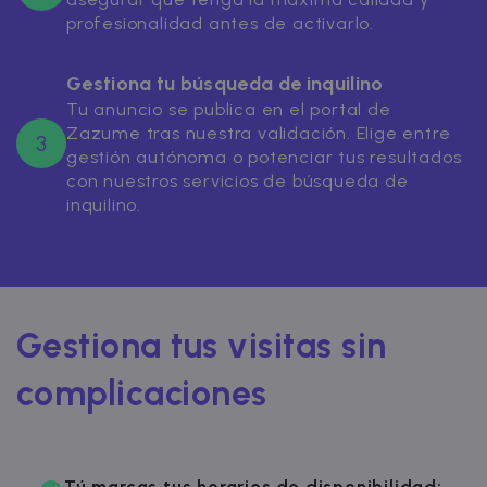
profesionalidad antes de activarlo.
Gestiona tu búsqueda de inquilino
Tu anuncio se publica en el portal de
Zazume tras nuestra validación. Elige entre
3
gestión autónoma o potenciar tus resultados
con nuestros servicios de búsqueda de
inquilino.
Gestiona tus visitas sin
complicaciones
Tú marcas tus horarios de disponibilidad: