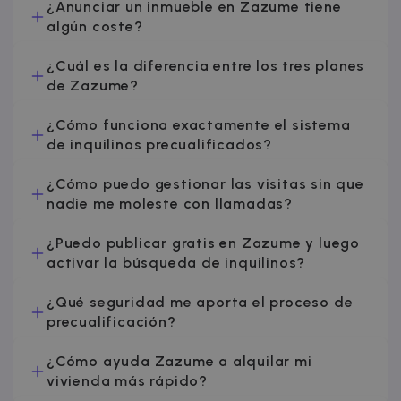
¿Anunciar un inmueble en Zazume tiene
intercamb
de anuncio
algún coste?
_fbp
2 meses 4
Utilizado p
Meta Platform
semanas
Facebook
Inc.
¿Cuál es la diferencia entre los tres planes
para ofrec
.zazume.com
de Zazume?
una serie 
productos
publicitario
como ofer
¿Cómo funciona exactamente el sistema
en tiempo
de inquilinos precualificados?
real de
anunciante
externos.
¿Cómo puedo gestionar las visitas sin que
nadie me moleste con llamadas?
¿Puedo publicar gratis en Zazume y luego
activar la búsqueda de inquilinos?
¿Qué seguridad me aporta el proceso de
precualificación?
¿Cómo ayuda Zazume a alquilar mi
vivienda más rápido?