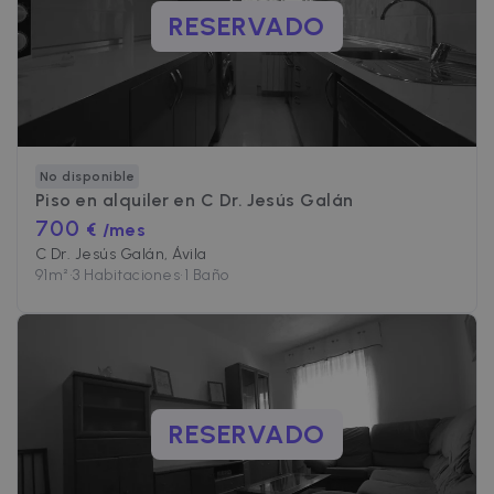
RESERVADO
No disponible
Piso en alquiler en
C Dr. Jesús Galán
700
€ /mes
C Dr. Jesús Galán, Ávila
91
m²
•
3 Habitaciones
•
1 Baño
RESERVADO