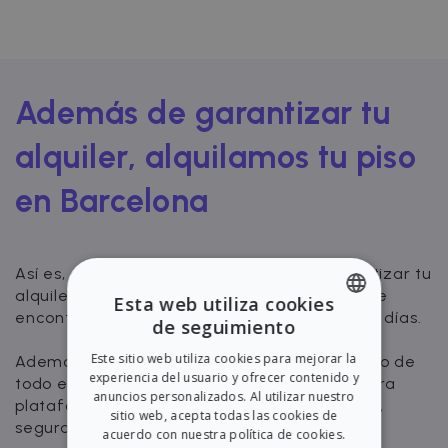
Además de garantizar tu
alquiler, alquilamos tu piso
en Barcelona
Así es, en Zazume no nos limitamos a garantizar tu
alquiler, sino que también nos encargamos de
Esta web utiliza cookies
encontrarte inquilinos solventes en tan solo 11 días.
de seguimiento
ENGLISH
Este sitio web utiliza cookies para mejorar la
Además, tendrás visibilidad y control a lo largo de
SPANISH
experiencia del usuario y ofrecer contenido y
todo el proceso de alquiler a través de nuestra
anuncios personalizados. Al utilizar nuestro
plataforma. Alquila tu piso de manera rápida,
sitio web, acepta todas las cookies de
segura y completamente digital.
acuerdo con nuestra política de cookies.