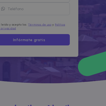
 leído y acepto los
Términos de uso
y
Política
 privacidad
Infórmate gratis