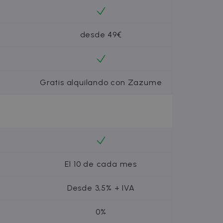
s anuncios mediante la
 este intercambio de datos
datos de terceros o un
desde 49€
tos publicitarios, como
Gratis alquilando con Zazume
El 10 de cada mes
Desde 3,5% + IVA
0%