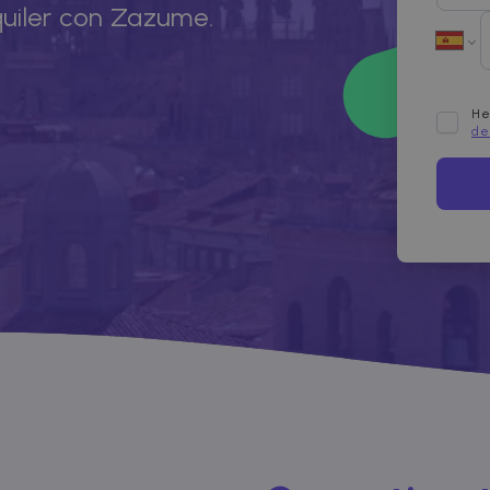
quiler con Zazume.
He
de