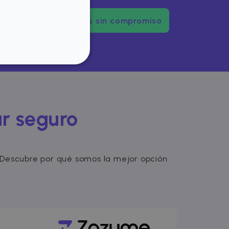
Pruébanos sin compromiso
FUNCIONALIDAD
ar seguro
del usuario y la
sarias.
r. Descubre por qué somos la mejor opción
ookie para recordar las
e los visitantes. Es
kie-Script.com funcione