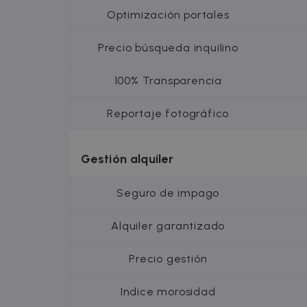
uuid
MediaMat
sibautoma
Optimización portales
Precio búsqueda inquilino
_fbp
Meta Plat
Inc.
.zazume.c
100% Transparencia
Reportaje fotográfico
Gestión alquiler
Seguro de impago
Alquiler garantizado
Precio gestión
Indice morosidad