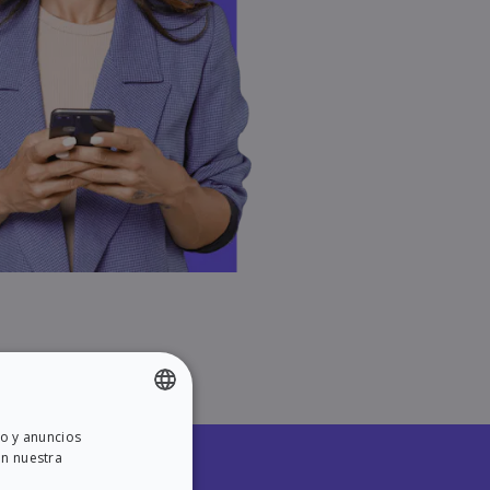
do y anuncios
ENGLISH
on nuestra
SPANISH