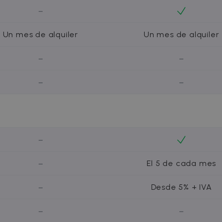
5 meses 4
Esta cookie se utiliza para optimizar la relevancia de lo
h Inc.
semanas
-
recopilación de datos de visitantes de varios sitios web;
tion.com
de visitantes normalmente lo proporciona un centro de 
intercambio de anuncios.
Un mes de alquiler
Un mes de alquiler
2 meses 4
Utilizado por Facebook para ofrecer una serie de produc
form
semanas
ofertas en tiempo real de anunciantes externos.
om
-
-
-
-
-
-
El 5 de cada mes
-
Desde 5% + IVA
-
-