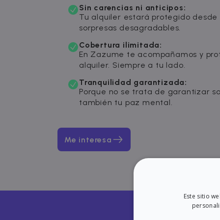
Sin carencias ni anticipos:
Tu alquiler estará protegido desde e
sorpresas desagradables.
Cobertura ilimitada:
En Zazume te acompañamos y prot
alquiler. Siempre a tu lado.
Tranquilidad garantizada:
Porque no se trata de garantizar solo
también tu paz mental.
Me interesa
Este sitio w
personali