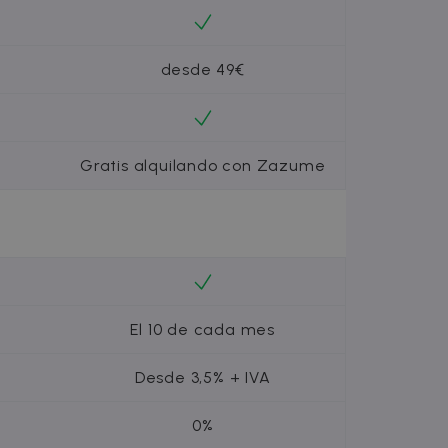
s anuncios mediante la
 este intercambio de datos
datos de terceros o un
desde 49€
tos publicitarios, como
Gratis alquilando con Zazume
El 10 de cada mes
Desde 3,5% + IVA
0%