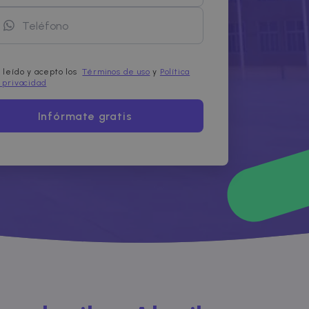
 leído y acepto los
Términos de uso
y
Política
 privacidad
Infórmate gratis