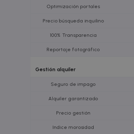
uuid
MediaMat
sibautoma
Optimización portales
Precio búsqueda inquilino
_fbp
Meta Plat
Inc.
.zazume.c
100% Transparencia
Reportaje fotográfico
Gestión alquiler
Seguro de impago
Alquiler garantizado
Precio gestión
Indice morosidad