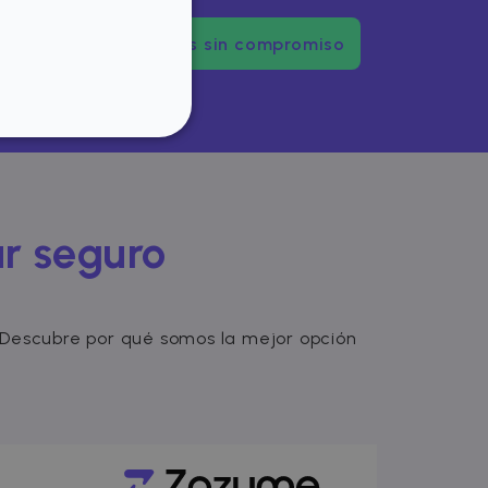
Pruébanos sin compromiso
FUNCIONALIDAD
ar seguro
del usuario y la
sarias.
r. Descubre por qué somos la mejor opción
ookie para recordar las
e los visitantes. Es
kie-Script.com funcione