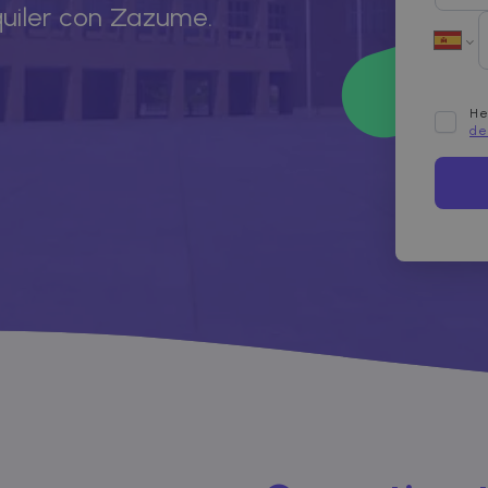
quiler con Zazume.
He
de