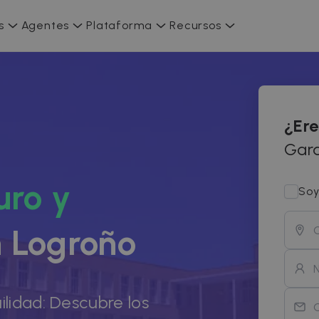
s
Agentes
Plataforma
Recursos
¿Ere
Gara
uro y
Soy
 Logroño
ilidad: Descubre los