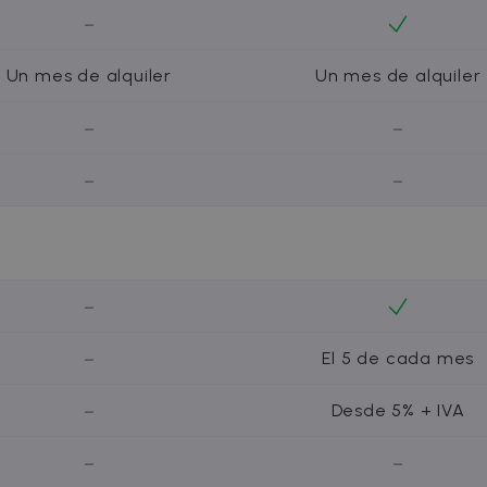
5 meses 4
Esta cookie se utiliza para optimizar la relevancia de lo
h Inc.
semanas
-
recopilación de datos de visitantes de varios sitios web;
tion.com
de visitantes normalmente lo proporciona un centro de 
intercambio de anuncios.
Un mes de alquiler
Un mes de alquiler
2 meses 4
Utilizado por Facebook para ofrecer una serie de produc
form
semanas
ofertas en tiempo real de anunciantes externos.
om
-
-
-
-
-
-
El 5 de cada mes
-
Desde 5% + IVA
-
-