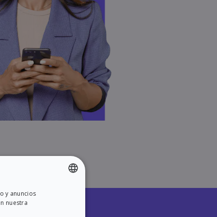
do y anuncios
ENGLISH
on nuestra
SPANISH