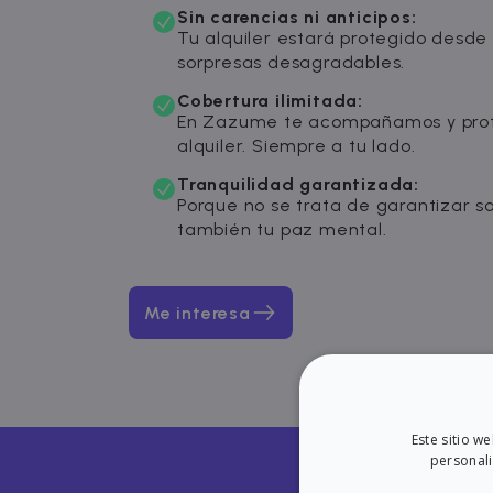
Sin carencias ni anticipos:
Tu alquiler estará protegido desde e
sorpresas desagradables.
Cobertura ilimitada:
En Zazume te acompañamos y prot
alquiler. Siempre a tu lado.
Tranquilidad garantizada:
Porque no se trata de garantizar solo
también tu paz mental.
Me interesa
Este sitio w
personali