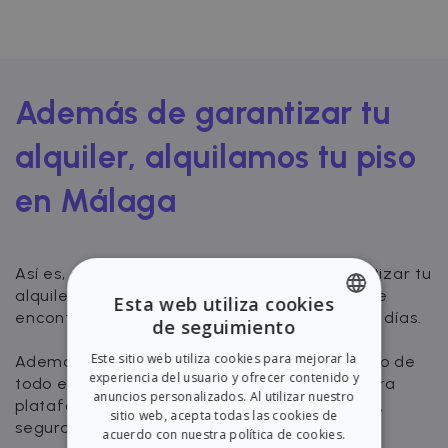
Además de garantizar tu
alquiler, alquilamos tu piso
en Málaga
Así es, en Zazume no nos limitamos a garantizar tu
alquiler, sino que también nos encargamos de
Esta web utiliza cookies
encontrarte inquilinos solventes en tan solo 11 días.
de seguimiento
ENGLISH
Este sitio web utiliza cookies para mejorar la
Además, tendrás visibilidad y control a lo largo de
SPANISH
experiencia del usuario y ofrecer contenido y
todo el proceso de alquiler a través de nuestra
anuncios personalizados. Al utilizar nuestro
plataforma. Alquila tu piso de manera rápida,
sitio web, acepta todas las cookies de
segura y completamente digital.
acuerdo con nuestra política de cookies.