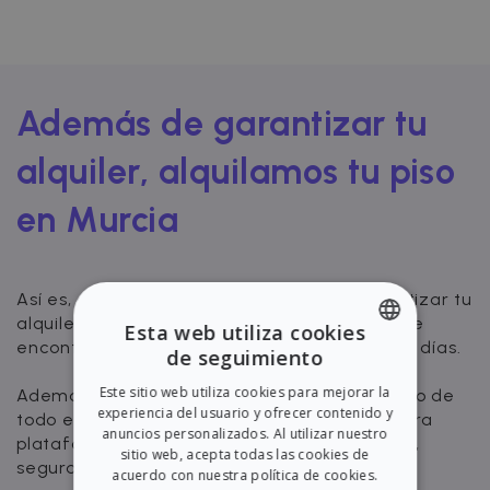
Además de garantizar tu
alquiler, alquilamos tu piso
en Murcia
Así es, en Zazume no nos limitamos a garantizar tu
alquiler, sino que también nos encargamos de
Esta web utiliza cookies
encontrarte inquilinos solventes en tan solo 11 días.
de seguimiento
ENGLISH
Este sitio web utiliza cookies para mejorar la
Además, tendrás visibilidad y control a lo largo de
SPANISH
experiencia del usuario y ofrecer contenido y
todo el proceso de alquiler a través de nuestra
anuncios personalizados. Al utilizar nuestro
plataforma. Alquila tu piso de manera rápida,
sitio web, acepta todas las cookies de
segura y completamente digital.
acuerdo con nuestra política de cookies.