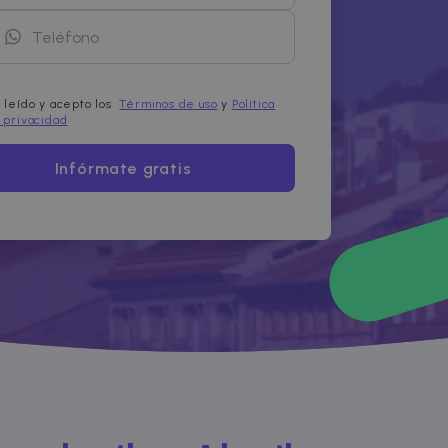
 leído y acepto los
Términos de uso
y
Política
 privacidad
Infórmate gratis