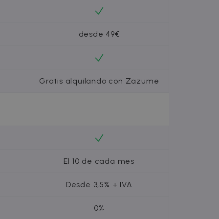
s anuncios mediante la
 este intercambio de datos
datos de terceros o un
desde 49€
tos publicitarios, como
Gratis alquilando con Zazume
El 10 de cada mes
Desde 3,5% + IVA
0%