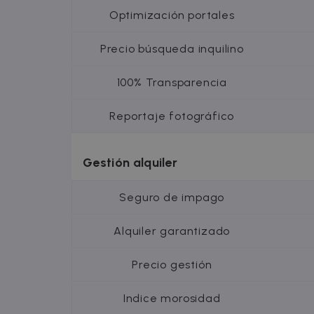
uuid
MediaMat
sibautoma
Optimización portales
Precio búsqueda inquilino
_fbp
Meta Plat
Inc.
.zazume.c
100% Transparencia
Reportaje fotográfico
Gestión alquiler
Seguro de impago
Alquiler garantizado
Precio gestión
Indice morosidad