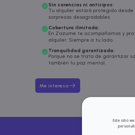
Sin carencias ni anticipos:
Tu alquiler estará protegido desde e
sorpresas desagradables.
Cobertura ilimitada:
En Zazume te acompañamos y prot
alquiler. Siempre a tu lado.
Tranquilidad garantizada:
Porque no se trata de garantizar solo
también tu paz mental.
Me interesa
Este sitio w
personali