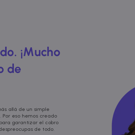
ado. ¡Mucho
o de
ás allá de un simple
l. Por eso hemos creado
 para garantizar el cobro
 despreocupas de todo.