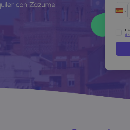
quiler con Zazume.
He
de