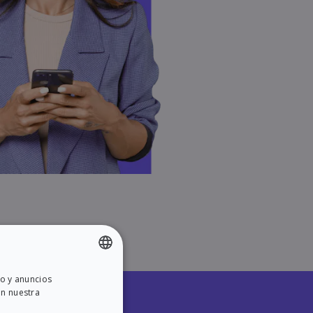
do y anuncios
ENGLISH
on nuestra
SPANISH