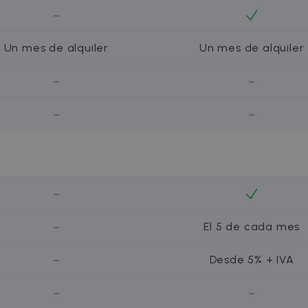
5 meses 4
Esta cookie se utiliza para optimizar la relevancia de lo
h Inc.
semanas
-
recopilación de datos de visitantes de varios sitios web;
tion.com
de visitantes normalmente lo proporciona un centro de 
intercambio de anuncios.
Un mes de alquiler
Un mes de alquiler
2 meses 4
Utilizado por Facebook para ofrecer una serie de produc
form
semanas
ofertas en tiempo real de anunciantes externos.
om
-
-
-
-
-
-
El 5 de cada mes
-
Desde 5% + IVA
-
-